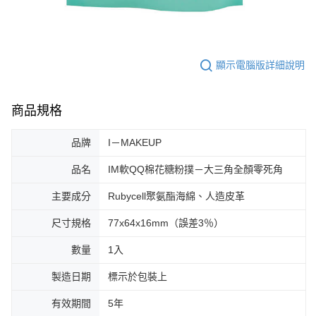
顯示電腦版詳細說明
商品規格
品牌
I－MAKEUP
品名
IM軟QQ棉花糖粉撲－大三角全顏零死角
主要成分
Rubycell聚氨酯海綿、人造皮革
尺寸規格
77x64x16mm（誤差3％）
數量
1入
製造日期
標示於包裝上
有效期間
5年