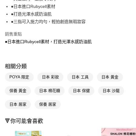
●日本進口Rubycell素材
Apple Pay
●打造光澤水感奶油肌
街口支付
●三指可入施力均勻，輕拍創造無瑕妝容
悠遊付
銷售重點
●日本進口Rubycell素材，打造光澤水感奶油肌
Google Pay
AFTEE先享後付
相關說明
相關分類
【關於「AFTEE先享後付」】
即享券
AFTEE先享後付是「在收到商品之後才付款」的支付方式。 讓您購物簡單
POYA 限定
日本 彩妝
日本 工具
日本 黃金
便利好安心！
１．簡單：不需註冊會員、不需綁卡、不需儲值。
運送方式
２．便利：只要手機號碼，簡訊認證，即可結帳。
保養 黃金
日本 棉花糖
日本 保健
日本 沙龍
３．安心：先確認商品／服務後，再付款。
全家取貨付款
日本 居家
保養 居家
每筆NT$65，滿NT$390(含以上)免運費
【「AFTEE先享後付」結帳流程】
１．於結帳方式選擇「AFTEE先享後付」後，將跳轉至「AFTEE先享後付」
付款後全家取貨
結帳頁面，進行簡訊認證並確認金額後，即可完成結帳。
🔻你可能會喜歡
２．訂單成立數日內，您將收到繳費通知簡訊。
每筆NT$65，滿NT$390(含以上)免運費
３．收到繳費通知簡訊後14天內，點擊此簡訊中的連結，可透過四大超商／
ATM／網路銀行／等多元方式進行付款，方視為交易完成。