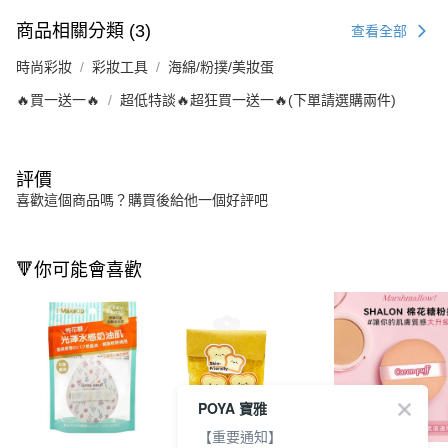
商品相關分類 (3)
查看全部
時尚彩妝
彩妝工具
海綿/粉撲/美妝蛋
🔥買一送一🔥
超低特談🔥超狂買一送一🔥(下單請選購兩件)
評價
喜歡這個商品嗎？購買後給他一個好評吧
🔻你可能會喜歡
POYA 寶雅
【重要通知】