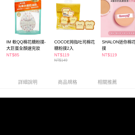
萊爾富取貨付款
※ 請注意：結帳手續完成當下不需立刻繳費，但若您需要取消訂單，請聯絡
每筆NT$65，滿NT$490(含以上)免運費
購買商品的店家。未經商家同意取消之訂單仍視為有效，需透過AFTEE先享
後付繳納相關費用。
付款後萊爾富取貨
※ 交易是否成功請以「AFTEE先享後付 」之結帳頁面顯示為準，若有關於
是否繳費成功／繳費後需取消欲退款等相關疑問，請聯繫「AFTEE先享後付
每筆NT$65，滿NT$490(含以上)免運費
客戶支援中心」
https://netprotections.freshdesk.com/support/home
7-11取貨付款
【注意事項】
IM 軟QQ棉花糖粉撲-
COCOE拇指吐司棉花
SHALON迷你棉
１．透過由恩沛科技股份有限公司提供之「AFTEE先享後付」服務完成之交
每筆NT$65，滿NT$490(含以上)免運費
大巨蛋全顏速完妝
糖粉撲2入
撲
易，需依本服務之必要範圍內提供個人資料，並將交易相關給付款項請求債
NT$85
NT$119
NT$119
權轉讓予恩沛科技股份有限公司。
付款後7-11取貨
NT$149
２．關於個人資料處理事宜，請瀏覽以下網址：
每筆NT$65，滿NT$490(含以上)免運費
https://aftee.tw/terms/#terms3
３．未成年的使用者請事先徵得法定代理人或監護人之同意方可使用
宅配(本島)
「AFTEE先享後付」，若未經同意申辦者引起之損失，本公司不負相關責
詳細說明
商品規格
相關推薦
任。
每筆NT$100，滿NT$790(含以上)免運費
４．使用「AFTEE先享後付」時，將依據個別帳號之用戶狀況，依本公司即
時審查核予不同之上限額度；若仍有額度不足之情形，本公司將視審查結果
付款後寶雅門市自取(由倉庫統一出貨)
請求用戶進行身份認證。
每筆NT$80，滿NT$290(含以上)免運費
５．嚴禁一人註冊多個帳號或使用他人資訊註冊。若發現惡意使用之情形，
恩沛科技股份有限公司將有權停止該用戶之使用額度並採取法律行動。