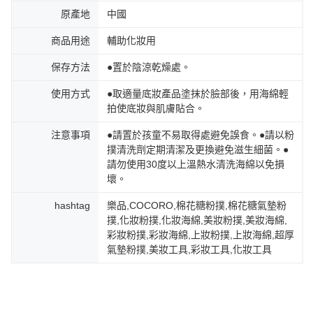
原產地
中國
商品用途
輔助化妝用
保存方法
●置於陰涼乾燥處。
使用方式
●取適量底妝產品塗抹於臉部後，用海綿輕
拍使底妝與肌膚貼合。
注意事項
●請置於孩童不易取得處避免誤食。●請以粉
撲清洗劑定期清潔及更換避免滋生細菌。●
請勿使用30度以上溫熱水清洗海綿以免損
壞。
hashtag
樂品,COCORO,棉花糖粉撲,棉花糖氣墊粉
撲,化妝粉撲,化妝海綿,美妝粉撲,美妝海綿,
彩妝粉撲,彩妝海綿,上妝粉撲,上妝海綿,超厚
氣墊粉撲,美妝工具,彩妝工具,化妝工具