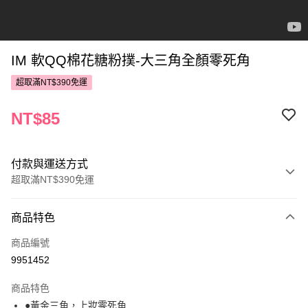
IM 軟QQ棉花糖粉撲-大三角全顏零死角
超取滿NT$390免運
NT$85
付款與運送方式
超取滿NT$390免運
付款方式
商品特色
POYA支付
商品編號
信用卡一次付款
9951452
超商取貨付款
商品特色
LINE Pay
●黃金三角，上妝零死角