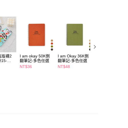
FTEE先享後付」】
先享後付是「在收到商品之後才付款」的支付方式。 讓您購物簡單
心！
：不需註冊會員、不需綁卡、不需儲值。
：只要手機號碼，簡訊認證，即可結帳。
：先確認商品／服務後，再付款。
付款
EE先享後付」結帳流程】
5，滿NT$390(含以上)免運費
方式選擇「AFTEE先享後付」後，將跳轉至「AFTEE先享後
頁面，進行簡訊認證並確認金額後，即可完成結帳。
直版襪2
I am okay 50K側
I am Okay 36K側
I am okay 18K側
家取貨
成立數日內，您將收到繳費通知簡訊。
15-
翻筆記-多色任選
翻筆記-多色任選
翻筆記-多色任選
費通知簡訊後14天內，點擊此簡訊中的連結，可透過四大超商
5，滿NT$390(含以上)免運費
NT$36
NT$48
NT$88
網路銀行／等多元方式進行付款，方視為交易完成。
：結帳手續完成當下不需立刻繳費，但若您需要取消訂單，請聯
貨付款
的店家。未經商家同意取消之訂單仍視為有效，需透過AFTEE
繳納相關費用。
5，滿NT$490(含以上)免運費
否成功請以「AFTEE先享後付 」之結帳頁面顯示為準，若有關於
功／繳費後需取消欲退款等相關疑問，請聯繫「AFTEE先享後
爾富取貨
援中心」
https://netprotections.freshdesk.com/support/home
5，滿NT$490(含以上)免運費
項】
付款
恩沛科技股份有限公司提供之「AFTEE先享後付」服務完成之
依本服務之必要範圍內提供個人資料，並將交易相關給付款項請
5，滿NT$490(含以上)免運費
讓予恩沛科技股份有限公司。