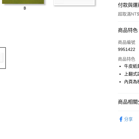
付款與運
超取滿NT$
付款方式
商品特色
POYA支付
商品編號
9951422
信用卡一
商品特色
超商取貨
牛皮紙封
上翻式
LINE Pay
內頁為
Apple Pay
街口支付
商品相關分
悠遊付
文具用品
分享
Google Pa
AFTEE先