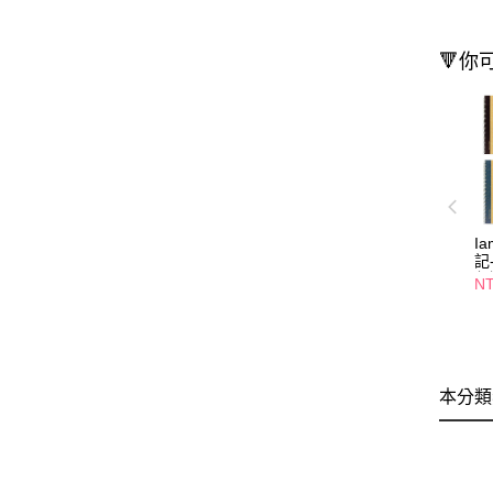
🔻你
I
記
任
N
本分類