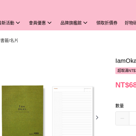
最新活動
會員優惠
品牌旗艦館
領取折價券
好物
/書籤/名片
IamO
超取滿NT$
NT$6
數量