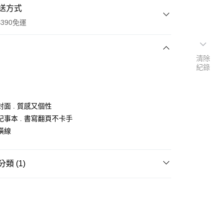
送方式
390免運
清除
紀錄
次付款
付款
面 . 質感又個性
記事本 . 書寫翻頁不卡手
橫線
類 (1)
紙製品
便利貼/便條紙/紙製品/筆記本/書籤/名片
y
享後付