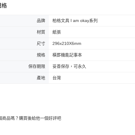
規格
品牌
柏格文具 I am okay系列
材質
紙張
尺寸
296x210X6mm
規格
橫罫機能記事本
保存期限
妥善保存，可永久
產地
台灣
個商品嗎？購買後給他一個好評吧