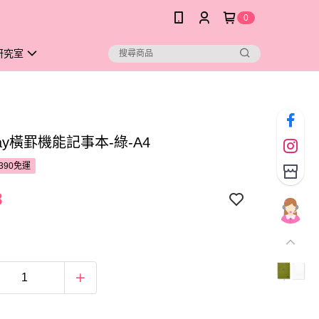
0
研究室
kay橫罫機能記事本-綠-A4
390免運
8