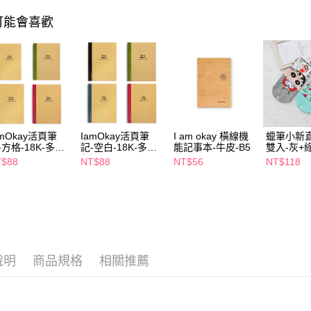
相關說明
【關於「A
可能會喜歡
即享券
AFTEE
便利好安
１．簡單
２．便利
運送方式
３．安心
全家取貨
【「AFT
每筆NT$6
１．於結帳
付」結帳
amOkay活頁筆
IamOkay活頁筆
I am okay 橫線機
蠟筆小新
付款後全
２．訂單
-方格-18K-多色
記-空白-18K-多色
能記事本-牛皮-B5
雙入-灰+綠
３．收到繳
選
任選
22cm
每筆NT$6
T$88
NT$88
NT$56
NT$118
／ATM／
※ 請注意
萊爾富取
絡購買商品
先享後付
每筆NT$6
※ 交易是
是否繳費成
付款後萊
付客戶支
每筆NT$6
說明
商品規格
相關推薦
【注意事
7-11取貨
１．透過由
交易，需
每筆NT$6
求債權轉