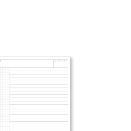
個人資料處理事宜，請瀏覽以下網址：
1取貨
ee.tw/terms/#terms3
5，滿NT$490(含以上)免運費
年的使用者請事先徵得法定代理人或監護人之同意方可使用
E先享後付」，若未經同意申辦者引起之損失，本公司不負相關責
AFTEE先享後付」時，將依據個別帳號之用戶狀況，依本公司
00，滿NT$790(含以上)免運費
核予不同之上限額度；若仍有額度不足之情形，本公司將視審查
用戶進行身份認證。
門市自取(由倉庫統一出貨)
一人註冊多個帳號或使用他人資訊註冊。若發現惡意使用之情
0，滿NT$290(含以上)免運費
科技股份有限公司將有權停止該用戶之使用額度並採取法律行