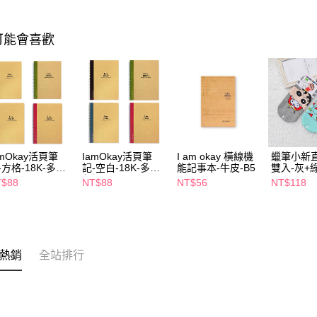
可能會喜歡
amOkay活頁筆
IamOkay活頁筆
I am okay 橫線機
蠟筆小新
-方格-18K-多色
記-空白-18K-多色
能記事本-牛皮-B5
雙入-灰+綠
選
任選
22cm
T$88
NT$88
NT$56
NT$118
熱銷
全站排行