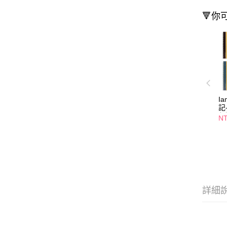
🔻你
I
記
任
N
詳細