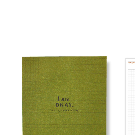
２．關於
付款後7-1
https://aft
每筆NT$6
３．未成
「AFTE
宅配(本島)
任。
４．使用「
每筆NT$1
即時審查
結果請求
付款後寶雅
５．嚴禁
每筆NT$8
形，恩沛
動。