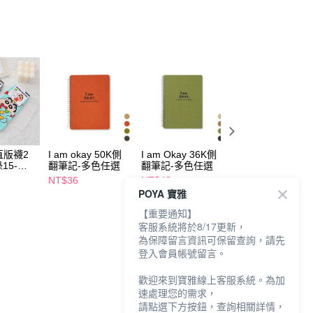
直版襪2
I am okay 50K側
I am Okay 36K側
I am okay 18K側
15-
翻筆記-多色任選
翻筆記-多色任選
翻筆記-多色任選
NT$36
NT$48
NT$88
POYA 寶雅
【重要通知】
客服系統將於8/17更新，
為保障留言資訊可保留查詢，請先
登入會員帳號留言。
歡迎來到寶雅線上客服系統。為加
速處理您的需求，
請點選下方按鈕，查詢相關詳情，