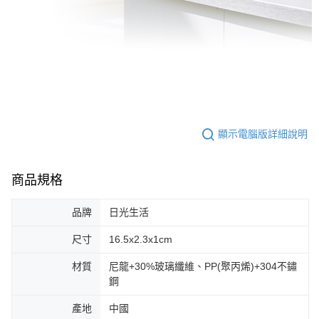
顯示電腦版詳細說明
商品規格
品牌
日光生活
尺寸
16.5x2.3x1cm
材質
尼龍+30%玻璃纖維、PP(聚丙烯)+304不鏽
鋼
產地
中國