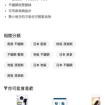
不鏽鋼材質鋼絲
Apple Pay
可吊掛收納設計
街口支付
狹小地方的汙垢也可輕鬆去除
悠遊付
Google Pay
相關分類
AFTEE先享後付
廚房 不鏽鋼
日本 廚房
除垢 清潔刷
相關說明
【關於「AFTEE先享後付」】
不鏽鋼 雙頭
地板 不鏽鋼
日本 居家
即享券
AFTEE先享後付是「在收到商品之後才付款」的支付方式。 讓您購物簡單
便利好安心！
１．簡單：不需註冊會員、不需綁卡、不需儲值。
地板 清潔刷
日本 地板
日本 不鏽鋼
運送方式
２．便利：只要手機號碼，簡訊認證，即可結帳。
３．安心：先確認商品／服務後，再付款。
全家取貨付款
廚房 清潔刷
每筆NT$65，滿NT$390(含以上)免運費
【「AFTEE先享後付」結帳流程】
１．於結帳方式選擇「AFTEE先享後付」後，將跳轉至「AFTEE先享後付」
🔻你可能會喜歡
付款後全家取貨
結帳頁面，進行簡訊認證並確認金額後，即可完成結帳。
２．訂單成立數日內，您將收到繳費通知簡訊。
每筆NT$65，滿NT$390(含以上)免運費
３．收到繳費通知簡訊後14天內，點擊此簡訊中的連結，可透過四大超商／
ATM／網路銀行／等多元方式進行付款，方視為交易完成。