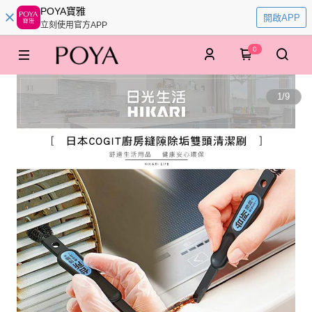
POYA寶雅
開啟APP
立刻使用官方APP
0
1
/
9