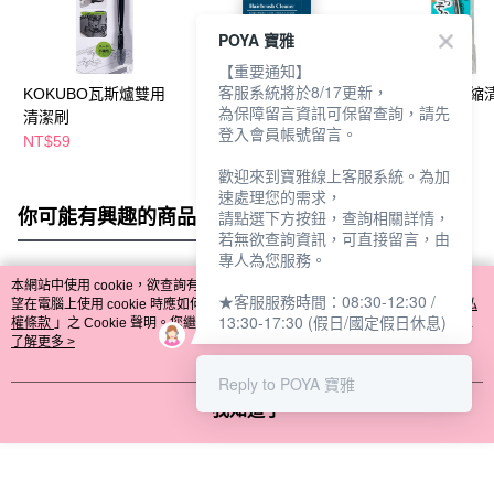
POYA 寶雅
【重要通知】
客服系統將於8/17更新，
KOKUBO瓦斯爐雙用
梳子清潔刷-櫸木
日本COGIT伸縮
為保障留言資訊可保留查詢，請先
清潔刷
刷
登入會員帳號留言。
NT$59
NT$259
NT$279
NT$289
歡迎來到寶雅線上客服系統。為加
速處理您的需求，
你可能有興趣的商品
全站排行
請點選下方按鈕，查詢相關詳情，
若無欲查詢資訊，可直接留言，由
專人為您服務。
本網站中使用 cookie，欲查詢有關本網站使用 cookie 方式之詳情，及若您不希
★客服服務時間：08:30-12:30 /
熱門標籤
望在電腦上使用 cookie 時應如何變更電腦的 cookie 設定，請參閱本網站「
隱私
13:30-17:30 (假日/國定假日休息)
權條款
」之 Cookie 聲明。您繼續使用本網站即表示您同意本公司得按本網站使
用條款之 Cookie 聲明使用 cookie。
了解更多 >
Reply to POYA 寶雅
我知道了