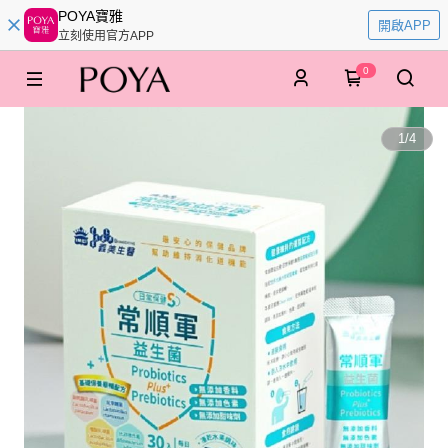
POYA寶雅
開啟APP
立刻使用官方APP
0
1
/
4