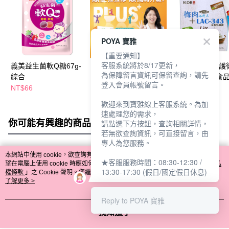
POYA 寶雅
【重要通知】
客服系統將於8/17更新，
義美益生菌軟Q糖67g-
我的健康日記順暢
IKOR和漢善美護
為保障留言資訊可保留查詢，請先
綜合
PLUS+益生菌30入
精益生菌顆粒食品
登入會員帳號留言。
NT$66
NT$780
NT$950
歡迎來到寶雅線上客服系統。為加
速處理您的需求，
你可能有興趣的商品
全站排行
請點選下方按鈕，查詢相關詳情，
若無欲查詢資訊，可直接留言，由
專人為您服務。
本網站中使用 cookie，欲查詢有關本網站使用 cookie 方式之詳情，及若您不希
★客服服務時間：08:30-12:30 /
熱門標籤
望在電腦上使用 cookie 時應如何變更電腦的 cookie 設定，請參閱本網站「
隱私
13:30-17:30 (假日/國定假日休息)
權條款
」之 Cookie 聲明。您繼續使用本網站即表示您同意本公司得按本網站使
用條款之 Cookie 聲明使用 cookie。
了解更多 >
Reply to POYA 寶雅
我知道了