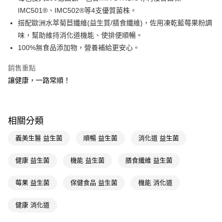
IMC501®、IMC502®等4支優質菌株。
Apple Pay
搭配歐洲水萃菊苣纖維(益生質/膳食纖維)，佐用凍乾藍莓果粉調
街口支付
味，幫助維持消化道機能、使排便順暢。
100%無食品添加物，營養補給更安心。
悠遊付
銷售重點
Google Pay
讓健康，一路常順！
AFTEE先享後付
相關說明
【關於「AFTEE先享後付」】
即享券
相關分類
AFTEE先享後付是「在收到商品之後才付款」的支付方式。 讓您購物簡單
便利好安心！
１．簡單：不需註冊會員、不需綁卡、不需儲值。
義美生醫 益生菌
順暢 益生菌
消化道 益生菌
運送方式
２．便利：只要手機號碼，簡訊認證，即可結帳。
３．安心：先確認商品／服務後，再付款。
全家取貨付款
健康 益生菌
機能 益生菌
膳食纖維 益生菌
每筆NT$65，滿NT$390(含以上)免運費
【「AFTEE先享後付」結帳流程】
１．於結帳方式選擇「AFTEE先享後付」後，將跳轉至「AFTEE先享後付」
莓果 益生菌
保健食品 益生菌
機能 消化道
付款後全家取貨
結帳頁面，進行簡訊認證並確認金額後，即可完成結帳。
２．訂單成立數日內，您將收到繳費通知簡訊。
每筆NT$65，滿NT$390(含以上)免運費
健康 消化道
３．收到繳費通知簡訊後14天內，點擊此簡訊中的連結，可透過四大超商／
ATM／網路銀行／等多元方式進行付款，方視為交易完成。