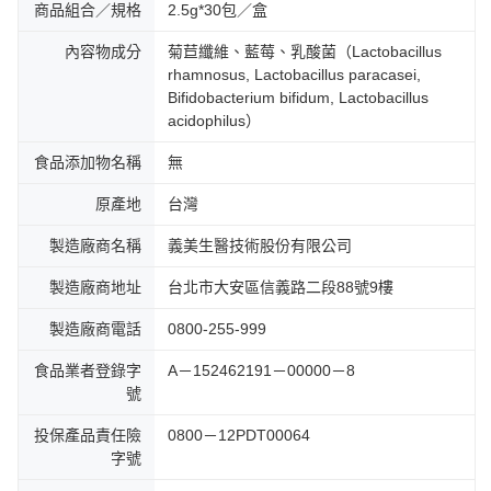
商品組合／規格
2.5g*30包／盒
內容物成分
菊苣纖維、藍莓、乳酸菌（Lactobacillus
rhamnosus, Lactobacillus paracasei,
Bifidobacterium bifidum, Lactobacillus
acidophilus）
食品添加物名稱
無
原產地
台灣
製造廠商名稱
義美生醫技術股份有限公司
製造廠商地址
台北市大安區信義路二段88號9樓
製造廠商電話
0800-255-999
食品業者登錄字
A－152462191－00000－8
號
投保產品責任險
0800－12PDT00064
字號