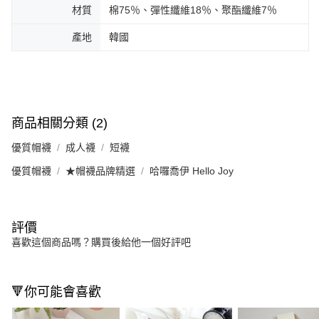
材質
棉75％、彈性纖維18％、聚酯纖維7％
產地
韓國
商品相關分類 (2)
優質帽襪
成人襪
短襪
優質帽襪
★帽襪品牌精選
哈囉喬伊 Hello Joy
評價
喜歡這個商品嗎？購買後給他一個好評吧
🔻你可能會喜歡