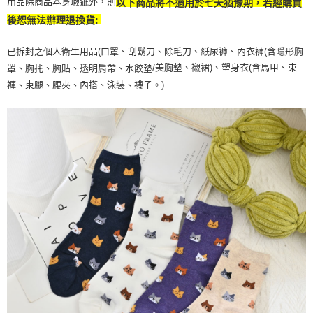
用品除商品本身瑕疵外，則
以下商品將不適用於七天猶豫期，若經購買
後恕無法辦理退換貨:
已拆封之個人衛生用品(口罩、刮鬍刀、除毛刀、紙尿褲、內衣褲(含隱形胸
美胸墊、襯裙)、塑身衣(含馬甲、束
罩、胸扥、胸貼、透明肩帶、水餃墊/
褲、束腿、腰夾、內搭、泳裝、襪子。)