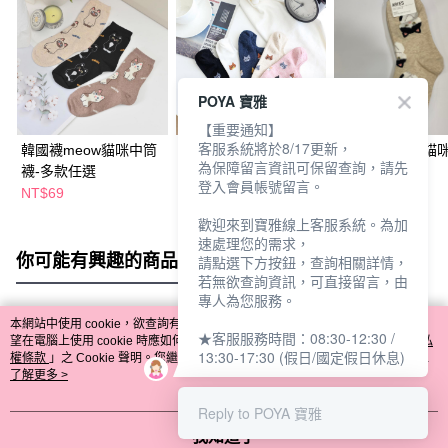
POYA 寶雅
【重要通知】
客服系統將於8/17更新，
韓國襪meow貓咪中筒
韓國襪滿版貓咪隱形
SY正韓1/2襪-貓
為保障留言資訊可保留查詢，請先
襪-多款任選
襪-多款任選
款任選
登入會員帳號留言。
NT$69
NT$69
NT$69
歡迎來到寶雅線上客服系統。為加
速處理您的需求，
你可能有興趣的商品
全站排行
請點選下方按鈕，查詢相關詳情，
若無欲查詢資訊，可直接留言，由
專人為您服務。
本網站中使用 cookie，欲查詢有關本網站使用 cookie 方式之詳情，及若您不希
★客服服務時間：08:30-12:30 /
熱門標籤
望在電腦上使用 cookie 時應如何變更電腦的 cookie 設定，請參閱本網站「
隱私
13:30-17:30 (假日/國定假日休息)
權條款
」之 Cookie 聲明。您繼續使用本網站即表示您同意本公司得按本網站使
用條款之 Cookie 聲明使用 cookie。
了解更多 >
Reply to POYA 寶雅
我知道了