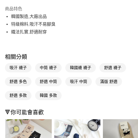
超商取貨付款
商品特色
LINE Pay
韓國製造,大廠出品
特級棉料,吸汗不易腳臭
Apple Pay
織法扎實,舒適耐穿
街口支付
悠遊付
相關分類
Google Pay
吸汗 襪子
中筒 襪子
韓國襪 襪子
舒適 襪子
AFTEE先享後付
相關說明
舒適 多色
舒適 中筒
吸汗 中筒
滿版 舒適
【關於「AFTEE先享後付」】
即享券
AFTEE先享後付是「在收到商品之後才付款」的支付方式。 讓您購物簡單
舒適 多款
韓國 多款
便利好安心！
１．簡單：不需註冊會員、不需綁卡、不需儲值。
運送方式
２．便利：只要手機號碼，簡訊認證，即可結帳。
🔻你可能會喜歡
３．安心：先確認商品／服務後，再付款。
全家取貨付款
每筆NT$65，滿NT$390(含以上)免運費
【「AFTEE先享後付」結帳流程】
１．於結帳方式選擇「AFTEE先享後付」後，將跳轉至「AFTEE先享後付」
付款後全家取貨
結帳頁面，進行簡訊認證並確認金額後，即可完成結帳。