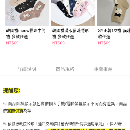
２．訂單成立數日內，您將收到繳費通知簡訊。
每筆NT$65，滿NT$390(含以上)免運費
３．收到繳費通知簡訊後14天內，點擊此簡訊中的連結，可透過四大超商／
ATM／網路銀行／等多元方式進行付款，方視為交易完成。
萊爾富取貨付款
※ 請注意：結帳手續完成當下不需立刻繳費，但若您需要取消訂單，請聯絡
每筆NT$65，滿NT$490(含以上)免運費
購買商品的店家。未經商家同意取消之訂單仍視為有效，需透過AFTEE先享
後付繳納相關費用。
韓國襪meow貓咪中筒
韓國襪滿版貓咪隱形
SY正韓1/2襪-貓
付款後萊爾富取貨
※ 交易是否成功請以「AFTEE先享後付 」之結帳頁面顯示為準，若有關於
襪-多款任選
襪-多款任選
款任選
是否繳費成功／繳費後需取消欲退款等相關疑問，請聯繫「AFTEE先享後付
NT$69
NT$69
NT$69
每筆NT$65，滿NT$490(含以上)免運費
客戶支援中心」
https://netprotections.freshdesk.com/support/home
7-11取貨付款
【注意事項】
１．透過由恩沛科技股份有限公司提供之「AFTEE先享後付」服務完成之交
每筆NT$65，滿NT$490(含以上)免運費
易，需依本服務之必要範圍內提供個人資料，並將交易相關給付款項請求債
詳細說明
商品規格
相關推薦
權轉讓予恩沛科技股份有限公司。
付款後7-11取貨
２．關於個人資料處理事宜，請瀏覽以下網址：
每筆NT$65，滿NT$490(含以上)免運費
https://aftee.tw/terms/#terms3
３．未成年的使用者請事先徵得法定代理人或監護人之同意方可使用
提醒您:
宅配(本島)
「AFTEE先享後付」，若未經同意申辦者引起之損失，本公司不負相關責
任。
每筆NT$100，滿NT$790(含以上)免運費
４．使用「AFTEE先享後付」時，將依據個別帳號之用戶狀況，依本公司即
※ 商品圖檔顯示顏色會依個人手機/電腦螢幕顯示不同而有差異，商品
時審查核予不同之上限額度；若仍有額度不足之情形，本公司將視審查結果
付款後寶雅門市自取(由倉庫統一出貨)
依
為準。
實際供貨
請求用戶進行身份認證。
每筆NT$80，滿NT$290(含以上)免運費
５．嚴禁一人註冊多個帳號或使用他人資訊註冊。若發現惡意使用之情形，
※ 依據行政院公布「通訊交易解除權合理例外情事適用準則」，個人衛生
恩沛科技股份有限公司將有權停止該用戶之使用額度並採取法律行動。