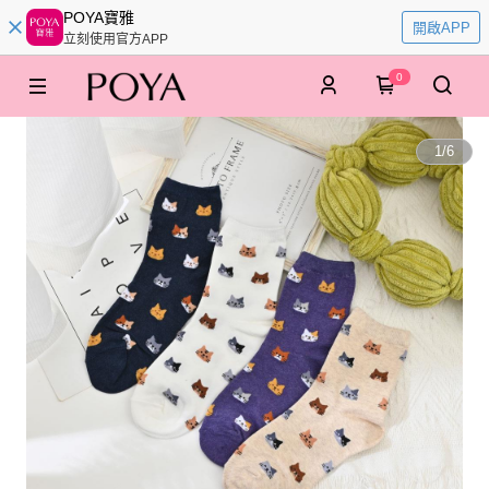
POYA寶雅
開啟APP
立刻使用官方APP
0
1
/
6