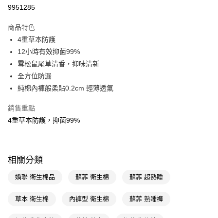
9951285
Apple Pay
商品特色
街口支付
4重草本防護
悠遊付
12小時有效抑菌99%
雪松鼠尾草清香，抑味清新
Google Pay
全方位防漏
AFTEE先享後付
純棉內褲般柔貼0.2cm 輕薄透氣
相關說明
銷售重點
【關於「AFTEE先享後付」】
即享券
AFTEE先享後付是「在收到商品之後才付款」的支付方式。 讓您購物簡單
4重草本防護，抑菌99%
便利好安心！
１．簡單：不需註冊會員、不需綁卡、不需儲值。
運送方式
２．便利：只要手機號碼，簡訊認證，即可結帳。
３．安心：先確認商品／服務後，再付款。
全家取貨付款
相關分類
每筆NT$65，滿NT$390(含以上)免運費
【「AFTEE先享後付」結帳流程】
嬌聯 衛生棉品
蘇菲 衛生棉
蘇菲 超熟睡
１．於結帳方式選擇「AFTEE先享後付」後，將跳轉至「AFTEE先享後付」
付款後全家取貨
結帳頁面，進行簡訊認證並確認金額後，即可完成結帳。
２．訂單成立數日內，您將收到繳費通知簡訊。
草本 衛生棉
內褲型 衛生棉
蘇菲 熟睡褲
每筆NT$65，滿NT$390(含以上)免運費
３．收到繳費通知簡訊後14天內，點擊此簡訊中的連結，可透過四大超商／
ATM／網路銀行／等多元方式進行付款，方視為交易完成。