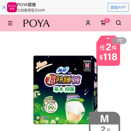
POYA寶雅
開啟APP
立刻使用官方APP
0
1
/
2