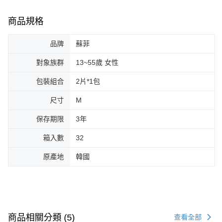
商品規格
品牌
蘇菲
對象族群
13~55歲 女性
包裝組合
2片*1包
尺寸
M
保存期限
3年
箱入數
32
原產地
韓國
商品相關分類 (5)
查看全部