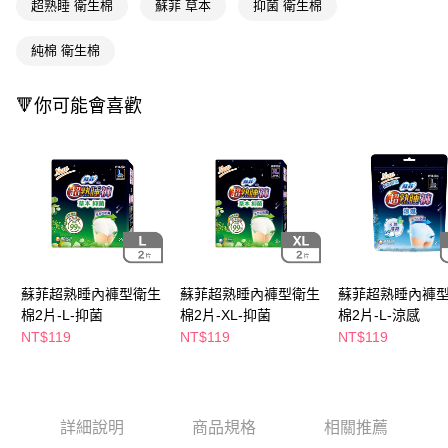
萊爾富取貨付款
超熟睡 衛生棉
蘇菲 草本
抑菌 衛生棉
※ 請注意：結帳手續完成當下不需立刻繳費，但若您需要取消訂單，請聯絡
每筆NT$65，滿NT$490(含以上)免運費
購買商品的店家。未經商家同意取消之訂單仍視為有效，需透過AFTEE先享
後付繳納相關費用。
純棉 衛生棉
付款後萊爾富取貨
※ 交易是否成功請以「AFTEE先享後付 」之結帳頁面顯示為準，若有關於
是否繳費成功／繳費後需取消欲退款等相關疑問，請聯繫「AFTEE先享後付
每筆NT$65，滿NT$490(含以上)免運費
客戶支援中心」
https://netprotections.freshdesk.com/support/home
🔻你可能會喜歡
7-11取貨付款
【注意事項】
１．透過由恩沛科技股份有限公司提供之「AFTEE先享後付」服務完成之交
每筆NT$65，滿NT$490(含以上)免運費
易，需依本服務之必要範圍內提供個人資料，並將交易相關給付款項請求債
權轉讓予恩沛科技股份有限公司。
付款後7-11取貨
２．關於個人資料處理事宜，請瀏覽以下網址：
每筆NT$65，滿NT$490(含以上)免運費
https://aftee.tw/terms/#terms3
３．未成年的使用者請事先徵得法定代理人或監護人之同意方可使用
宅配(本島)
「AFTEE先享後付」，若未經同意申辦者引起之損失，本公司不負相關責
任。
每筆NT$100，滿NT$790(含以上)免運費
蘇菲超熟睡內褲型衛生
蘇菲超熟睡內褲型衛生
蘇菲超熟睡內褲
４．使用「AFTEE先享後付」時，將依據個別帳號之用戶狀況，依本公司即
棉2片-L-抑菌
棉2片-XL-抑菌
棉2片-L-涼感
時審查核予不同之上限額度；若仍有額度不足之情形，本公司將視審查結果
付款後寶雅門市自取(由倉庫統一出貨)
請求用戶進行身份認證。
NT$119
NT$119
NT$119
每筆NT$80，滿NT$290(含以上)免運費
５．嚴禁一人註冊多個帳號或使用他人資訊註冊。若發現惡意使用之情形，
恩沛科技股份有限公司將有權停止該用戶之使用額度並採取法律行動。
詳細說明
商品規格
相關推薦