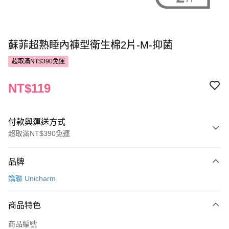
蘇菲超熟睡內褲型衛生棉2片-M-抑菌
超取滿NT$390免運
NT$119
付款與運送方式
超取滿NT$390免運
付款方式
品牌
POYA支付
嬌聯 Unicharm
信用卡一次付款
商品特色
超商取貨付款
商品編號
LINE Pay