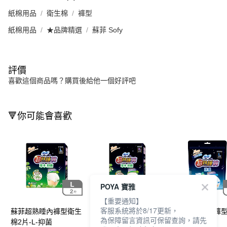
紙棉用品
衛生棉
褲型
紙棉用品
★品牌精選
蘇菲 Sofy
評價
喜歡這個商品嗎？購買後給他一個好評吧
🔻你可能會喜歡
POYA 寶雅
【重要通知】
客服系統將於8/17更新，
蘇菲超熟睡內褲型衛生
蘇菲超熟睡內褲型衛生
蘇菲超熟睡內褲
為保障留言資訊可保留查詢，請先
棉2片-L-抑菌
棉2片-XL-抑菌
棉2片-L-涼感