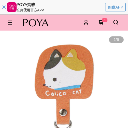
POYA寶雅
開啟APP
立刻使用官方APP
0
1
/
6