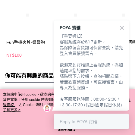
POYA 寶雅
【重要通知】
客服系統將於8/17更新，
Fun手機夾片-疊疊狗
Fun手機夾片-疊疊貓
Fun手機夾片-阿
為保障留言資訊可保留查詢，請先
登入會員帳號留言。
NT$100
NT$100
NT$100
歡迎來到寶雅線上客服系統。為加
速處理您的需求，
你可能有興趣的商品
全站排行
請點選下方按鈕，查詢相關詳情，
若無欲查詢資訊，可直接留言，由
專人為您服務。
本網站中使用 cookie，欲查詢有關本網站使用 cookie 方式之詳情，及若您不希
★客服服務時間：08:30-12:30 /
熱門標籤
望在電腦上使用 cookie 時應如何變更電腦的 cookie 設定，請參閱本網站「
隱私
13:30-17:30 (假日/國定假日休息)
權條款
」之 Cookie 聲明。您繼續使用本網站即表示您同意本公司得按本網站使
用條款之 Cookie 聲明使用 cookie。
了解更多 >
Reply to POYA 寶雅
我知道了