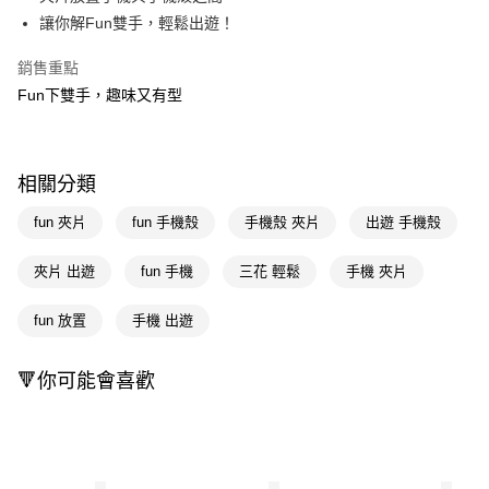
讓你解Fun雙手，輕鬆出遊！
Apple Pay
銷售重點
街口支付
Fun下雙手，趣味又有型
悠遊付
Google Pay
相關分類
AFTEE先享後付
相關說明
fun 夾片
fun 手機殼
手機殼 夾片
出遊 手機殼
【關於「AFTEE先享後付」】
即享券
AFTEE先享後付是「在收到商品之後才付款」的支付方式。 讓您購物簡單
夾片 出遊
fun 手機
三花 輕鬆
手機 夾片
便利好安心！
１．簡單：不需註冊會員、不需綁卡、不需儲值。
運送方式
fun 放置
手機 出遊
２．便利：只要手機號碼，簡訊認證，即可結帳。
３．安心：先確認商品／服務後，再付款。
全家取貨付款
每筆NT$65，滿NT$390(含以上)免運費
🔻你可能會喜歡
【「AFTEE先享後付」結帳流程】
１．於結帳方式選擇「AFTEE先享後付」後，將跳轉至「AFTEE先享後付」
付款後全家取貨
結帳頁面，進行簡訊認證並確認金額後，即可完成結帳。
２．訂單成立數日內，您將收到繳費通知簡訊。
每筆NT$65，滿NT$390(含以上)免運費
３．收到繳費通知簡訊後14天內，點擊此簡訊中的連結，可透過四大超商／
ATM／網路銀行／等多元方式進行付款，方視為交易完成。