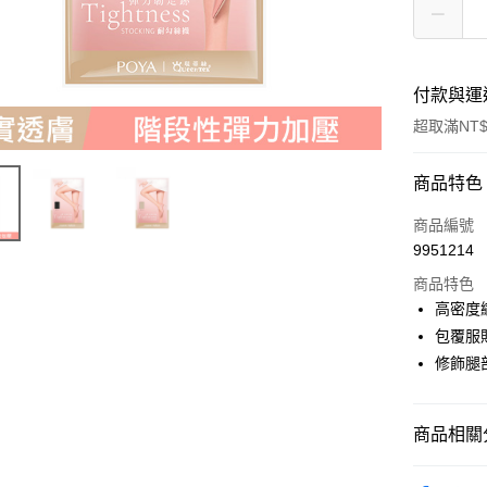
付款與運
超取滿NT$
付款方式
商品特色
POYA支付
商品編號
9951214
信用卡一
商品特色
超商取貨
高密度
包覆服
LINE Pay
修飾腿
Apple Pay
街口支付
商品相關分
悠遊付
優質帽襪