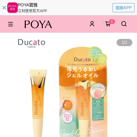
POYA寶雅
開啟APP
立刻使用官方APP
0
1
/
1