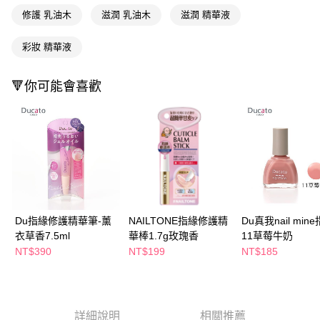
萊爾富取貨付款
※ 請注意：結帳手續完成當下不需立刻繳費，但若您需要取消訂單，請聯絡
修護 乳油木
滋潤 乳油木
滋潤 精華液
每筆NT$65，滿NT$490(含以上)免運費
購買商品的店家。未經商家同意取消之訂單仍視為有效，需透過AFTEE先享
後付繳納相關費用。
付款後萊爾富取貨
※ 交易是否成功請以「AFTEE先享後付 」之結帳頁面顯示為準，若有關於
彩妝 精華液
是否繳費成功／繳費後需取消欲退款等相關疑問，請聯繫「AFTEE先享後付
每筆NT$65，滿NT$490(含以上)免運費
客戶支援中心」
https://netprotections.freshdesk.com/support/home
🔻你可能會喜歡
7-11取貨付款
【注意事項】
１．透過由恩沛科技股份有限公司提供之「AFTEE先享後付」服務完成之交
每筆NT$65，滿NT$490(含以上)免運費
易，需依本服務之必要範圍內提供個人資料，並將交易相關給付款項請求債
權轉讓予恩沛科技股份有限公司。
付款後7-11取貨
２．關於個人資料處理事宜，請瀏覽以下網址：
每筆NT$65，滿NT$490(含以上)免運費
https://aftee.tw/terms/#terms3
３．未成年的使用者請事先徵得法定代理人或監護人之同意方可使用
宅配(本島)
「AFTEE先享後付」，若未經同意申辦者引起之損失，本公司不負相關責
任。
每筆NT$100，滿NT$790(含以上)免運費
４．使用「AFTEE先享後付」時，將依據個別帳號之用戶狀況，依本公司即
Du指緣修護精華筆-薰
NAILTONE指緣修護精
Du真我nail min
時審查核予不同之上限額度；若仍有額度不足之情形，本公司將視審查結果
付款後寶雅門市自取(由倉庫統一出貨)
衣草香7.5ml
華棒1.7g玫瑰香
11草莓牛奶
請求用戶進行身份認證。
每筆NT$80，滿NT$290(含以上)免運費
NT$390
NT$199
NT$185
５．嚴禁一人註冊多個帳號或使用他人資訊註冊。若發現惡意使用之情形，
恩沛科技股份有限公司將有權停止該用戶之使用額度並採取法律行動。
詳細說明
相關推薦