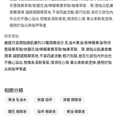
牙薔薇果萃取/依蘭花油/檸檬果實萃取/柚果萃取…等,使指尖肌膚
Apple Pay
柔嫩潤澤.凝膠感精華質地,不易四處流動,輕巧包裝,放在化妝包內
街口支付
外出也不擔心溢出.柑橘系清新香氣,增添好心情.筆尖柔軟易塗抹,
適用於指尖與指甲等處.
悠遊付
銷售重點
Google Pay
嚴選可滋潤指緣肌膚的12種潤膚成分,乳油木果油/香檸檬果油/狗牙
AFTEE先享後付
薔薇果萃取/依蘭花油/檸檬果實萃取/柚果萃取…等,使指尖肌膚柔嫩
相關說明
潤澤.凝膠感精華質地,不易四處流動,輕巧包裝,放在化妝包內外出也
【關於「AFTEE先享後付」】
不擔心溢出.柑橘系清新香氣,增添好心情.筆尖柔軟易塗抹,適用於指
即享券
AFTEE先享後付是「在收到商品之後才付款」的支付方式。 讓您購物簡單
便利好安心！
尖與指甲等處.
１．簡單：不需註冊會員、不需綁卡、不需儲值。
運送方式
２．便利：只要手機號碼，簡訊認證，即可結帳。
３．安心：先確認商品／服務後，再付款。
全家取貨付款
相關分類
每筆NT$65，滿NT$390(含以上)免運費
【「AFTEE先享後付」結帳流程】
１．於結帳方式選擇「AFTEE先享後付」後，將跳轉至「AFTEE先享後付」
果油 乳油木
修護 指甲
修護 精華液
付款後全家取貨
結帳頁面，進行簡訊認證並確認金額後，即可完成結帳。
２．訂單成立數日內，您將收到繳費通知簡訊。
每筆NT$65，滿NT$390(含以上)免運費
３．收到繳費通知簡訊後14天內，點擊此簡訊中的連結，可透過四大超商／
蘭花 精華液
指甲 精華液
果油 精華液
ATM／網路銀行／等多元方式進行付款，方視為交易完成。