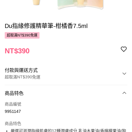
Du指緣修護精華筆-柑橘香7.5ml
超取滿NT$390免運
NT$390
付款與運送方式
超取滿NT$390免運
付款方式
商品特色
POYA支付
商品編號
信用卡一次付款
9951147
超商取貨付款
商品特色
LINE Pay
嚴選可滋潤指緣肌膚的12種潤膚成分,乳油木果油/香檸檬果油/狗