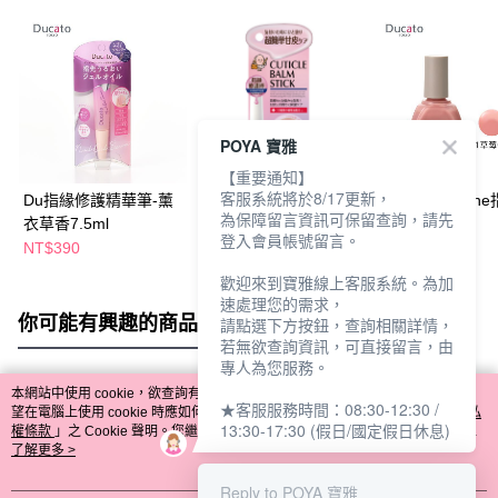
POYA 寶雅
【重要通知】
客服系統將於8/17更新，
Du指緣修護精華筆-薰
NAILTONE指緣修護精
Du真我nail min
為保障留言資訊可保留查詢，請先
衣草香7.5ml
華棒1.7g玫瑰香
11草莓牛奶
登入會員帳號留言。
NT$390
NT$199
NT$185
歡迎來到寶雅線上客服系統。為加
速處理您的需求，
你可能有興趣的商品
全站排行
請點選下方按鈕，查詢相關詳情，
若無欲查詢資訊，可直接留言，由
專人為您服務。
本網站中使用 cookie，欲查詢有關本網站使用 cookie 方式之詳情，及若您不希
★客服服務時間：08:30-12:30 /
熱門標籤
望在電腦上使用 cookie 時應如何變更電腦的 cookie 設定，請參閱本網站「
隱私
13:30-17:30 (假日/國定假日休息)
權條款
」之 Cookie 聲明。您繼續使用本網站即表示您同意本公司得按本網站使
用條款之 Cookie 聲明使用 cookie。
了解更多 >
Reply to POYA 寶雅