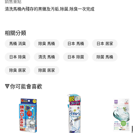
銷售重點
LINE Pay
清洗馬桶內殘存的黒黴及汚垢,除菌,除臭一次完成
Apple Pay
街口支付
相關分類
悠遊付
馬桶 消臭
除臭 馬桶
日本 馬桶
日本 居家
Google Pay
日本 除臭
清洗 馬桶
日本 除菌
除菌 馬桶
AFTEE先享後付
相關說明
除臭 居家
除菌 居家
【關於「AFTEE先享後付」】
即享券
AFTEE先享後付是「在收到商品之後才付款」的支付方式。 讓您購物簡單
🔻你可能會喜歡
便利好安心！
１．簡單：不需註冊會員、不需綁卡、不需儲值。
運送方式
２．便利：只要手機號碼，簡訊認證，即可結帳。
３．安心：先確認商品／服務後，再付款。
全家取貨付款
每筆NT$65，滿NT$390(含以上)免運費
【「AFTEE先享後付」結帳流程】
１．於結帳方式選擇「AFTEE先享後付」後，將跳轉至「AFTEE先享後付」
付款後全家取貨
結帳頁面，進行簡訊認證並確認金額後，即可完成結帳。
２．訂單成立數日內，您將收到繳費通知簡訊。
每筆NT$65，滿NT$390(含以上)免運費