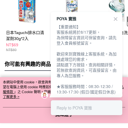
POYA 寶雅
【重要通知】
客服系統將於8/17更新，
日本Taguchi排水口清
日本地球製藥泡沫清潔
Udilife馬桶潔白
為保障留言資訊可保留查詢，請先
潔劑30g*2入
劑200ml-馬桶
20g*5入
登入會員帳號留言。
NT$69
NT$249
NT$89
NT$80
NT$335
歡迎來到寶雅線上客服系統。為加
速處理您的需求，
你可能有興趣的商品
全站排行
請點選下方按鈕，查詢相關詳情，
若無欲查詢資訊，可直接留言，由
專人為您服務。
本網站中使用 cookie，欲查詢有關本網站使用 cookie 方式之詳情，及若您不希
★客服服務時間：08:30-12:30 /
熱門標籤
望在電腦上使用 cookie 時應如何變更電腦的 cookie 設定，請參閱本網站「
隱私
13:30-17:30 (假日/國定假日休息)
權條款
」之 Cookie 聲明。您繼續使用本網站即表示您同意本公司得按本網站使
用條款之 Cookie 聲明使用 cookie。
了解更多 >
Reply to POYA 寶雅
我知道了