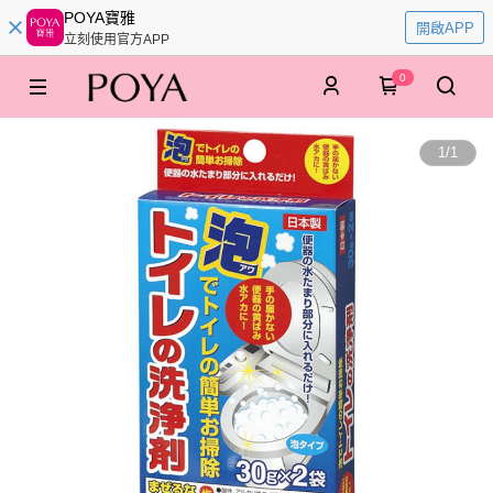
POYA寶雅
開啟APP
立刻使用官方APP
0
1
/
1