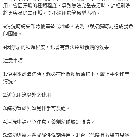
用。會因汙垢的種類程度，導致無法完全去污時，請輕刷洗
將更容易除去汙垢。※不適用於簡易型馬桶。
●清洗時請先卸除便座墊或地墊。清洗中誤接觸時易造成脫色
的困擾。
●因汙垢的種類程度，也會有無法達到預期的效果
注意事項:
1.使用本劑清洗時，務必在門窗換氣通暢下，戴上手套作業
清洗。
2.避免用途以外之使用
3.請勿置於乳幼兒伸手可及處。
4.清洗中請小心注意，藥劑勿碰觸到眼睛。
5.請勿與鹽素系或酸性洗劑併用、混合（危險且效果容易減