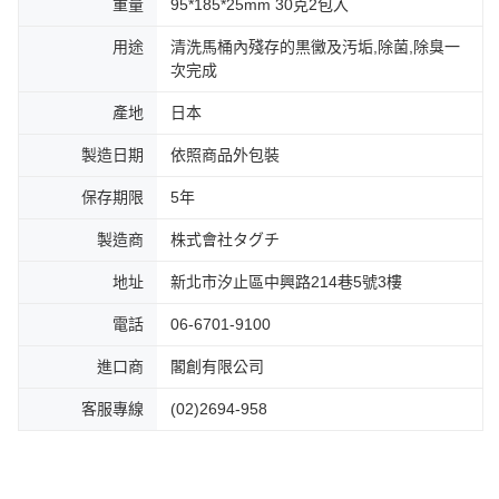
重量
95*185*25mm 30克2包入
用途
清洗馬桶內殘存的黒黴及汚垢,除菌,除臭一
次完成
產地
日本
製造日期
依照商品外包裝
保存期限
5年
製造商
株式會社タグチ
地址
新北市汐止區中興路214巷5號3樓
電話
06-6701-9100
進口商
閣創有限公司
客服專線
(02)2694-958