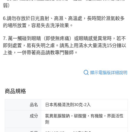
弱）
6.請勿存放於日光直射、高濕、高溫處，長時間於濕氣較多
的場所放置，容易失去洗淨效果。
7. 萬一觸碰到眼睛（即使無疼痛）或眼睛感覺異常時，若不
即刻處置，易有失明之慮。請馬上用清水大量清洗15分鐘以
上後，一併帶著商品請教專門醫師。
顯示電腦版詳細說明
商品規格
品名
日本馬桶清洗劑30克-2入
成分
氯異氰脲酸鈉，碳酸鹽，有機酸，界面活性
劑