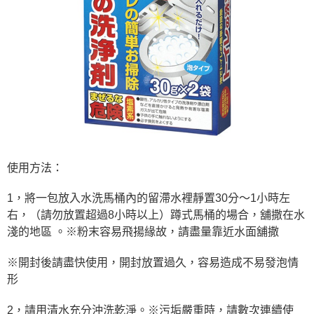
使用方法：
1，將一包放入水洗馬桶內的留滯水裡靜置30分～1小時左
右，（請勿放置超過8小時以上）蹲式馬桶的場合，舖撒在水
淺的地區 。※粉末容易飛揚緣故，請盡量靠近水面舖撒
※開封後請盡快使用，開封放置過久，容易造成不易發泡情
形
2，請用清水充分沖洗乾淨。※污垢嚴重時，請數次連續使