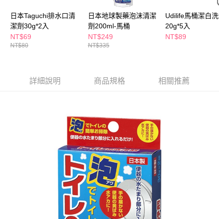
３．收到繳費通知簡訊後14天內，點擊此簡訊中的連結，可透過四大超商／
ATM／網路銀行／等多元方式進行付款，方視為交易完成。
日本Taguchi排水口清
日本地球製藥泡沫清潔
Udilife馬桶潔白
萊爾富取貨付款
※ 請注意：結帳手續完成當下不需立刻繳費，但若您需要取消訂單，請聯絡
潔劑30g*2入
劑200ml-馬桶
20g*5入
每筆NT$65，滿NT$490(含以上)免運費
購買商品的店家。未經商家同意取消之訂單仍視為有效，需透過AFTEE先享
NT$69
NT$249
NT$89
後付繳納相關費用。
NT$80
NT$335
付款後萊爾富取貨
※ 交易是否成功請以「AFTEE先享後付 」之結帳頁面顯示為準，若有關於
是否繳費成功／繳費後需取消欲退款等相關疑問，請聯繫「AFTEE先享後付
每筆NT$65，滿NT$490(含以上)免運費
客戶支援中心」
https://netprotections.freshdesk.com/support/home
7-11取貨付款
詳細說明
商品規格
相關推薦
【注意事項】
１．透過由恩沛科技股份有限公司提供之「AFTEE先享後付」服務完成之交
每筆NT$65，滿NT$490(含以上)免運費
易，需依本服務之必要範圍內提供個人資料，並將交易相關給付款項請求債
權轉讓予恩沛科技股份有限公司。
付款後7-11取貨
２．關於個人資料處理事宜，請瀏覽以下網址：
每筆NT$65，滿NT$490(含以上)免運費
https://aftee.tw/terms/#terms3
３．未成年的使用者請事先徵得法定代理人或監護人之同意方可使用
宅配(本島)
「AFTEE先享後付」，若未經同意申辦者引起之損失，本公司不負相關責
任。
每筆NT$100，滿NT$790(含以上)免運費
４．使用「AFTEE先享後付」時，將依據個別帳號之用戶狀況，依本公司即
時審查核予不同之上限額度；若仍有額度不足之情形，本公司將視審查結果
付款後寶雅門市自取(由倉庫統一出貨)
請求用戶進行身份認證。
每筆NT$80，滿NT$290(含以上)免運費
５．嚴禁一人註冊多個帳號或使用他人資訊註冊。若發現惡意使用之情形，
恩沛科技股份有限公司將有權停止該用戶之使用額度並採取法律行動。