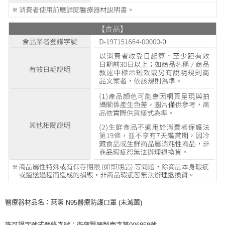
醫療器材品名：萊潔
醫療防護口罩
未滅菌
N95
(
)
許可證字號或登錄字號：衛部醫器製壹字第
號