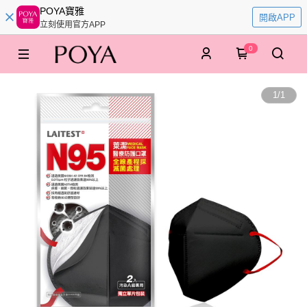
POYA寶雅
開啟APP
立刻使用官方APP
0
1
/
1