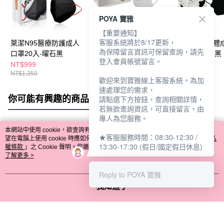
POYA 寶雅
【重要通知】
客服系統將於8/17更新，
萊潔N95醫療防護成人
萊潔醫療防護成人口罩
萊潔醫療3D立體
為保障留言資訊可保留查詢，請先
口罩20入-曜石黑
30入-煙石灰
口罩30入-曜石黑
登入會員帳號留言。
NT$999
NT$169
NT$299
NT$1,350
NT$199
歡迎來到寶雅線上客服系統。為加
速處理您的需求，
你可能有興趣的商品
全站排行
請點選下方按鈕，查詢相關詳情，
若無欲查詢資訊，可直接留言，由
專人為您服務。
本網站中使用 cookie，欲查詢有關本網站使用 cookie 方式之詳情，及若您不希
★客服服務時間：08:30-12:30 /
熱門標籤
望在電腦上使用 cookie 時應如何變更電腦的 cookie 設定，請參閱本網站「
隱私
13:30-17:30 (假日/國定假日休息)
權條款
」之 Cookie 聲明。您繼續使用本網站即表示您同意本公司得按本網站使
用條款之 Cookie 聲明使用 cookie。
了解更多 >
Reply to POYA 寶雅
我知道了