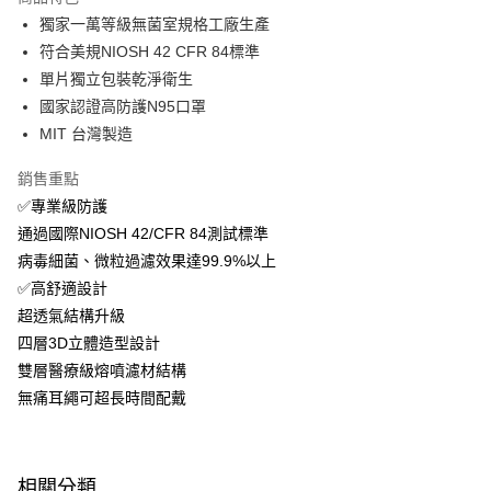
LINE Pay
獨家一萬等級無菌室規格工廠生產
符合美規NIOSH 42 CFR 84標準
Apple Pay
單片獨立包裝乾淨衛生
街口支付
國家認證高防護N95口罩
MIT 台灣製造
悠遊付
銷售重點
Google Pay
✅專業級防護
AFTEE先享後付
通過國際NIOSH 42/CFR 84測試標準
相關說明
病毒細菌、微粒過濾效果達99.9%以上
【關於「AFTEE先享後付」】
✅高舒適設計
即享券
AFTEE先享後付是「在收到商品之後才付款」的支付方式。 讓您購物簡單
便利好安心！
超透氣結構升級
１．簡單：不需註冊會員、不需綁卡、不需儲值。
四層3D立體造型設計
運送方式
２．便利：只要手機號碼，簡訊認證，即可結帳。
雙層醫療級熔噴濾材結構
３．安心：先確認商品／服務後，再付款。
全家取貨付款
無痛耳繩可超長時間配戴
每筆NT$65，滿NT$390(含以上)免運費
【「AFTEE先享後付」結帳流程】
１．於結帳方式選擇「AFTEE先享後付」後，將跳轉至「AFTEE先享後付」
付款後全家取貨
結帳頁面，進行簡訊認證並確認金額後，即可完成結帳。
２．訂單成立數日內，您將收到繳費通知簡訊。
每筆NT$65，滿NT$390(含以上)免運費
相關分類
３．收到繳費通知簡訊後14天內，點擊此簡訊中的連結，可透過四大超商／