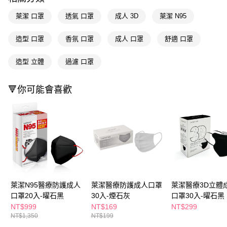
ATM／網路銀行／等多元方式進行付款，方視為交易完成。
萊爾富取貨付款
萊潔 口罩
透氣 口罩
成人 3D
萊潔 N95
※ 請注意：結帳手續完成當下不需立刻繳費，但若您需要取消訂單，請聯絡
每筆NT$65，滿NT$490(含以上)免運費
購買商品的店家。未經商家同意取消之訂單仍視為有效，需透過AFTEE先享
後付繳納相關費用。
造型 口罩
香氛 口罩
成人 口罩
舒適 口罩
付款後萊爾富取貨
※ 交易是否成功請以「AFTEE先享後付 」之結帳頁面顯示為準，若有關於
是否繳費成功／繳費後需取消欲退款等相關疑問，請聯繫「AFTEE先享後付
每筆NT$65，滿NT$490(含以上)免運費
造型 立體
過濾 口罩
客戶支援中心」
https://netprotections.freshdesk.com/support/home
7-11取貨付款
【注意事項】
🔻你可能會喜歡
１．透過由恩沛科技股份有限公司提供之「AFTEE先享後付」服務完成之交
每筆NT$65，滿NT$490(含以上)免運費
易，需依本服務之必要範圍內提供個人資料，並將交易相關給付款項請求債
權轉讓予恩沛科技股份有限公司。
付款後7-11取貨
２．關於個人資料處理事宜，請瀏覽以下網址：
每筆NT$65，滿NT$490(含以上)免運費
https://aftee.tw/terms/#terms3
３．未成年的使用者請事先徵得法定代理人或監護人之同意方可使用
宅配(本島)
「AFTEE先享後付」，若未經同意申辦者引起之損失，本公司不負相關責
任。
每筆NT$100，滿NT$790(含以上)免運費
４．使用「AFTEE先享後付」時，將依據個別帳號之用戶狀況，依本公司即
時審查核予不同之上限額度；若仍有額度不足之情形，本公司將視審查結果
付款後寶雅門市自取(由倉庫統一出貨)
請求用戶進行身份認證。
萊潔N95醫療防護成人
萊潔醫療防護成人口罩
萊潔醫療3D立體
每筆NT$80，滿NT$290(含以上)免運費
５．嚴禁一人註冊多個帳號或使用他人資訊註冊。若發現惡意使用之情形，
口罩20入-曜石黑
30入-煙石灰
口罩30入-曜石黑
恩沛科技股份有限公司將有權停止該用戶之使用額度並採取法律行動。
NT$999
NT$169
NT$299
NT$1,350
NT$199