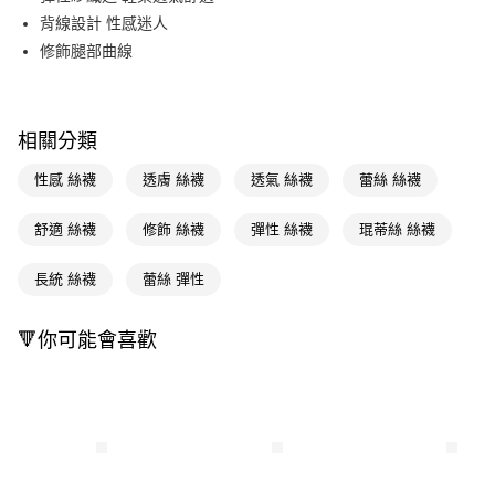
背線設計 性感迷人
Apple Pay
修飾腿部曲線
街口支付
悠遊付
相關分類
Google Pay
性感 絲襪
透膚 絲襪
透氣 絲襪
蕾絲 絲襪
AFTEE先享後付
相關說明
舒適 絲襪
修飾 絲襪
彈性 絲襪
琨蒂絲 絲襪
【關於「AFTEE先享後付」】
即享券
AFTEE先享後付是「在收到商品之後才付款」的支付方式。 讓您購物簡單
長統 絲襪
蕾絲 彈性
便利好安心！
１．簡單：不需註冊會員、不需綁卡、不需儲值。
運送方式
２．便利：只要手機號碼，簡訊認證，即可結帳。
🔻你可能會喜歡
３．安心：先確認商品／服務後，再付款。
全家取貨付款
每筆NT$65，滿NT$490(含以上)免運費
【「AFTEE先享後付」結帳流程】
１．於結帳方式選擇「AFTEE先享後付」後，將跳轉至「AFTEE先享後付」
付款後全家取貨
結帳頁面，進行簡訊認證並確認金額後，即可完成結帳。
２．訂單成立數日內，您將收到繳費通知簡訊。
每筆NT$65，滿NT$490(含以上)免運費
３．收到繳費通知簡訊後14天內，點擊此簡訊中的連結，可透過四大超商／
ATM／網路銀行／等多元方式進行付款，方視為交易完成。