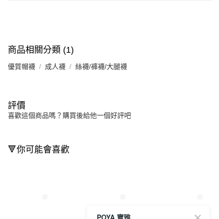
商品相關分類 (1)
優質帽襪
成人襪
絲襪/褲襪/大腿襪
評價
喜歡這個商品嗎？購買後給他一個好評吧
🔻你可能會喜歡
POYA 寶雅