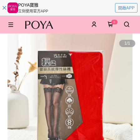
POYA寶雅
開啟APP
立刻使用官方APP
0
1
/
1