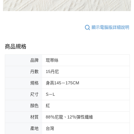
顯示電腦版詳細說明
商品規格
品牌
琨蒂絲
丹數
15丹尼
規格
身高145－175CM
尺寸
S－L
顏色
紅
材質
88％尼龍、12％彈性纖維
產地
台灣