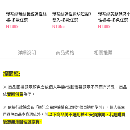
萊爾富取貨付款
※ 請注意：結帳手續完成當下不需立刻繳費，但若您需要取消訂單，請聯絡
每筆NT$65，滿NT$490(含以上)免運費
購買商品的店家。未經商家同意取消之訂單仍視為有效，需透過AFTEE先享
後付繳納相關費用。
琨蒂絲蕾絲長統彈性絲
琨蒂絲彈性透明短襪3
琨蒂絲美腿魅惑
付款後萊爾富取貨
※ 交易是否成功請以「AFTEE先享後付 」之結帳頁面顯示為準，若有關於
襪-多款任選
雙入-多款任選
性褲襪-多色任選
是否繳費成功／繳費後需取消欲退款等相關疑問，請聯繫「AFTEE先享後付
NT$89
NT$55
NT$89
每筆NT$65，滿NT$490(含以上)免運費
客戶支援中心」
https://netprotections.freshdesk.com/support/home
7-11取貨付款
【注意事項】
１．透過由恩沛科技股份有限公司提供之「AFTEE先享後付」服務完成之交
每筆NT$65，滿NT$490(含以上)免運費
易，需依本服務之必要範圍內提供個人資料，並將交易相關給付款項請求債
詳細說明
商品規格
相關推薦
權轉讓予恩沛科技股份有限公司。
付款後7-11取貨
２．關於個人資料處理事宜，請瀏覽以下網址：
每筆NT$65，滿NT$490(含以上)免運費
https://aftee.tw/terms/#terms3
３．未成年的使用者請事先徵得法定代理人或監護人之同意方可使用
提醒您:
宅配(本島)
「AFTEE先享後付」，若未經同意申辦者引起之損失，本公司不負相關責
任。
每筆NT$100，滿NT$790(含以上)免運費
４．使用「AFTEE先享後付」時，將依據個別帳號之用戶狀況，依本公司即
※ 商品圖檔顯示顏色會依個人手機/電腦螢幕顯示不同而有差異，商品
時審查核予不同之上限額度；若仍有額度不足之情形，本公司將視審查結果
付款後寶雅門市自取(由倉庫統一出貨)
依
為準。
實際供貨
請求用戶進行身份認證。
每筆NT$80，滿NT$290(含以上)免運費
５．嚴禁一人註冊多個帳號或使用他人資訊註冊。若發現惡意使用之情形，
※ 依據行政院公布「通訊交易解除權合理例外情事適用準則」，個人衛生
恩沛科技股份有限公司將有權停止該用戶之使用額度並採取法律行動。
用品除商品本身瑕疵外，則
以下商品將不適用於七天猶豫期，若經購買
後恕無法辦理退換貨: