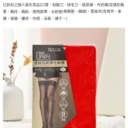
已拆封之個人衛生用品(口罩、刮鬍刀、除毛刀、紙尿褲、內衣褲(含隱形胸
美胸墊、襯裙)、塑身衣(含馬甲、束
罩、胸扥、胸貼、透明肩帶、水餃墊/
褲、束腿、腰夾、內搭、泳裝、襪子。)