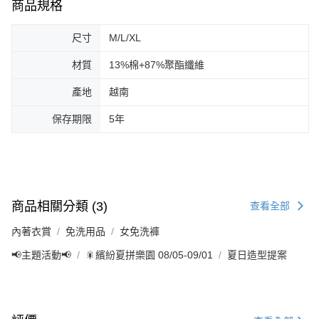
商品規格
尺寸
M/L/XL
材質
13%棉+87%聚酯纖維
產地
越南
保存期限
5年
商品相關分類 (3)
查看全部
內著衣賞
免洗用品
女免洗褲
📢主題活動📢
🎇繽紛夏拼樂園 08/05-09/01
夏日造型提案