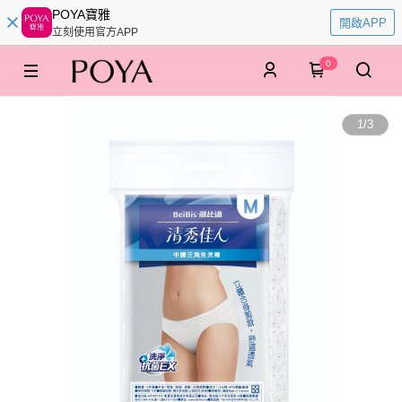
POYA寶雅
開啟APP
立刻使用官方APP
0
1
/
3