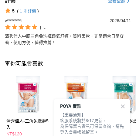
評價
查看全部
5
(
1
則評價
)
v*********i
2026/04/11
|
L
清秀佳人中腰三角免洗褲透氣舒適，質料柔軟，非常適合日常穿
著，使用方便，值得推薦！
🔻你可能會喜歡
POYA 寶雅
【重要通知】
客服系統將於8/17更新，
清秀佳人-三角免洗褲5
清秀佳人-四角免洗褲3
清秀佳人-低腰免
為保障留言資訊可保留查詢，請先
入
入
入
登入會員帳號留言。
NT$120
NT$90
NT$100