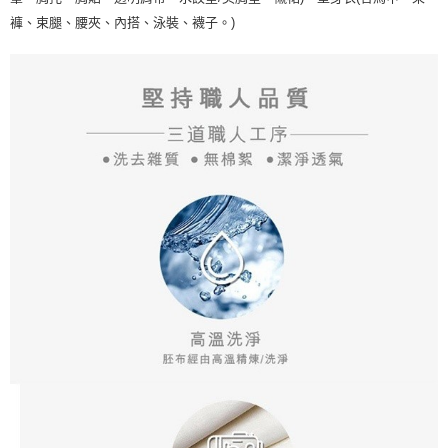
褲、束腿、腰夾、內搭、泳裝、襪子。)