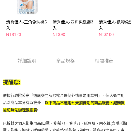
付款後全家取貨
結帳頁面，進行簡訊認證並確認金額後，即可完成結帳。
２．訂單成立數日內，您將收到繳費通知簡訊。
每筆NT$65，滿NT$390(含以上)免運費
３．收到繳費通知簡訊後14天內，點擊此簡訊中的連結，可透過四大超商／
ATM／網路銀行／等多元方式進行付款，方視為交易完成。
清秀佳人-三角免洗褲5
清秀佳人-四角免洗褲3
清秀佳人-低腰免
萊爾富取貨付款
※ 請注意：結帳手續完成當下不需立刻繳費，但若您需要取消訂單，請聯絡
入
入
入
每筆NT$65，滿NT$490(含以上)免運費
購買商品的店家。未經商家同意取消之訂單仍視為有效，需透過AFTEE先享
NT$120
NT$90
NT$100
後付繳納相關費用。
付款後萊爾富取貨
※ 交易是否成功請以「AFTEE先享後付 」之結帳頁面顯示為準，若有關於
是否繳費成功／繳費後需取消欲退款等相關疑問，請聯繫「AFTEE先享後付
每筆NT$65，滿NT$490(含以上)免運費
客戶支援中心」
https://netprotections.freshdesk.com/support/home
7-11取貨付款
詳細說明
商品規格
相關推薦
【注意事項】
１．透過由恩沛科技股份有限公司提供之「AFTEE先享後付」服務完成之交
每筆NT$65，滿NT$490(含以上)免運費
易，需依本服務之必要範圍內提供個人資料，並將交易相關給付款項請求債
權轉讓予恩沛科技股份有限公司。
付款後7-11取貨
提醒您:
２．關於個人資料處理事宜，請瀏覽以下網址：
每筆NT$65，滿NT$490(含以上)免運費
https://aftee.tw/terms/#terms3
３．未成年的使用者請事先徵得法定代理人或監護人之同意方可使用
依據行政院公布「通訊交易解除權合理例外情事適用準則」，個人衛生用
宅配(本島)
「AFTEE先享後付」，若未經同意申辦者引起之損失，本公司不負相關責
品除商品本身有瑕疵外，
以下商品不適用七天猶豫期的商品服務，經購買
任。
每筆NT$100，滿NT$790(含以上)免運費
４．使用「AFTEE先享後付」時，將依據個別帳號之用戶狀況，依本公司即
:
後恕無法辦理退換貨
時審查核予不同之上限額度；若仍有額度不足之情形，本公司將視審查結果
付款後寶雅門市自取(由倉庫統一出貨)
請求用戶進行身份認證。
已拆封之個人衛生用品(口罩、刮鬍刀、除毛刀、紙尿褲、內衣褲(含隱形胸
每筆NT$80，滿NT$290(含以上)免運費
５．嚴禁一人註冊多個帳號或使用他人資訊註冊。若發現惡意使用之情形，
罩、胸扥、胸貼、透明肩帶、水餃墊/美胸墊、襯裙)、塑身衣(含馬甲、束
恩沛科技股份有限公司將有權停止該用戶之使用額度並採取法律行動。