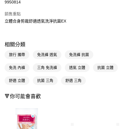
9950814
超商取貨付款
銷售重點
LINE Pay
立體合身剪裁舒適透氣洗淨抗菌EX
Apple Pay
街口支付
相關分類
悠遊付
旅行 攜帶
免洗褲 透氣
免洗褲 抗菌
Google Pay
免洗 內褲
三角 免洗褲
透氣 立體
抗菌 立體
AFTEE先享後付
相關說明
舒適 立體
抗菌 三角
舒適 三角
【關於「AFTEE先享後付」】
即享券
AFTEE先享後付是「在收到商品之後才付款」的支付方式。 讓您購物簡單
🔻你可能會喜歡
便利好安心！
１．簡單：不需註冊會員、不需綁卡、不需儲值。
運送方式
２．便利：只要手機號碼，簡訊認證，即可結帳。
３．安心：先確認商品／服務後，再付款。
全家取貨付款
每筆NT$65，滿NT$390(含以上)免運費
【「AFTEE先享後付」結帳流程】
１．於結帳方式選擇「AFTEE先享後付」後，將跳轉至「AFTEE先享後付」