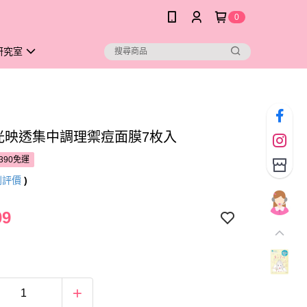
0
研究室
E光映透集中調理禦痘面膜7枚入
390免運
則評價
)
09