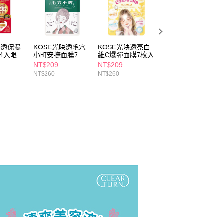
依本服務之必要範圍內提供個人資料，並將交易相關給付款項請
5，滿NT$490(含以上)免運費
讓予恩沛科技股份有限公司。
個人資料處理事宜，請瀏覽以下網址：
1取貨
ee.tw/terms/#terms3
5，滿NT$490(含以上)免運費
年的使用者請事先徵得法定代理人或監護人之同意方可使用
映透保濕
KOSE光映透毛穴
KOSE光映透亮白
KOSE光映透杜鵑
E先享後付」，若未經同意申辦者引起之損失，本公司不負相關責
4入眼唇
小町安撫面膜7枚
維C爆彈面膜7枚入
花酸爆彈面膜7枚
入
入
NT$209
NT$209
NT$209
AFTEE先享後付」時，將依據個別帳號之用戶狀況，依本公司
00，滿NT$790(含以上)免運費
NT$260
NT$260
NT$260
核予不同之上限額度；若仍有額度不足之情形，本公司將視審查
用戶進行身份認證。
門市自取(由倉庫統一出貨)
一人註冊多個帳號或使用他人資訊註冊。若發現惡意使用之情
0，滿NT$290(含以上)免運費
科技股份有限公司將有權停止該用戶之使用額度並採取法律行