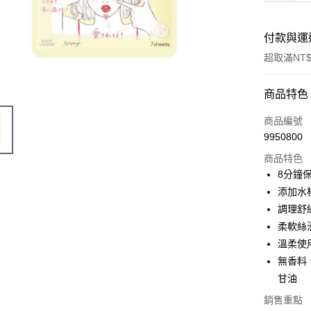
付款與運
超取滿NT$
付款方式
商品特色
POYA支付
商品編號
9950800
信用卡一
商品特色
超商取貨
8分鐘
添加水
LINE Pay
調理舒
Apple Pay
柔軟絲
溫柔使
街口支付
無香料
悠遊付
甘油
Google Pa
銷售重點