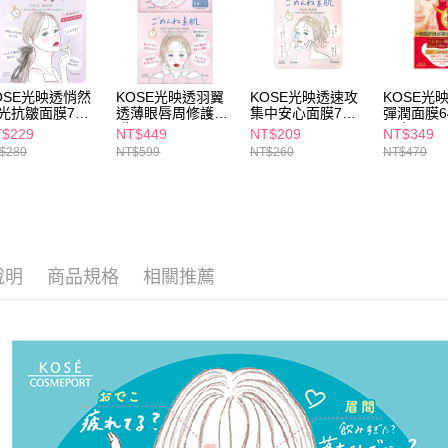
交易，需
每筆NT$6
求債權轉
２．關於
付款後7-1
https://aft
每筆NT$6
３．未成
OSE光映透悄然
KOSE光映透羽翼
KOSE光映透速攻
KOSE光
「AFTE
光抗皺面膜7枚
透薄眼唇周修護面
集中安心面膜7枚
彈潤面膜6
宅配(本島)
任。
膜60入
入
周專用
$229
NT$449
NT$209
NT$349
４．使用「
每筆NT$1
$280
NT$599
NT$260
NT$470
即時審查
結果請求
付款後寶雅
５．嚴禁
每筆NT$8
形，恩沛
動。
說明
商品規格
相關推薦