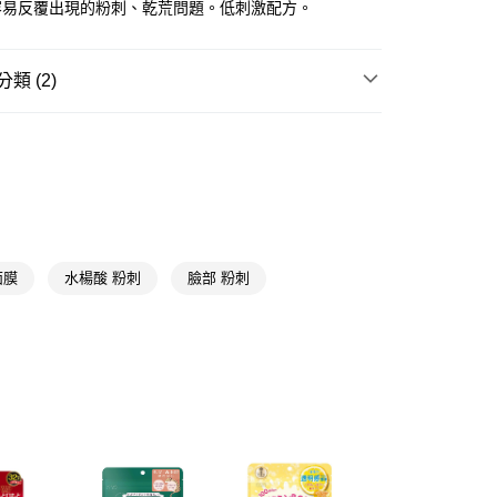
容易反覆出現的粉刺、乾荒問題。低刺激配方。
享後付
FTEE先享後付」】
類 (2)
先享後付是「在收到商品之後才付款」的支付方式。 讓您購物簡單
心！
精選面膜
片狀面膜
：不需註冊會員、不需綁卡、不需儲值。
：只要手機號碼，簡訊認證，即可結帳。
★品牌精選
高絲 KOSE
：先確認商品／服務後，再付款。
付款
EE先享後付」結帳流程】
5，滿NT$390(含以上)免運費
方式選擇「AFTEE先享後付」後，將跳轉至「AFTEE先享後
頁面，進行簡訊認證並確認金額後，即可完成結帳。
家取貨
成立數日內，您將收到繳費通知簡訊。
面膜
水楊酸 粉刺
臉部 粉刺
費通知簡訊後14天內，點擊此簡訊中的連結，可透過四大超商
5，滿NT$390(含以上)免運費
網路銀行／等多元方式進行付款，方視為交易完成。
：結帳手續完成當下不需立刻繳費，但若您需要取消訂單，請聯
貨付款
的店家。未經商家同意取消之訂單仍視為有效，需透過AFTEE
繳納相關費用。
5，滿NT$490(含以上)免運費
否成功請以「AFTEE先享後付 」之結帳頁面顯示為準，若有關於
功／繳費後需取消欲退款等相關疑問，請聯繫「AFTEE先享後
爾富取貨
援中心」
https://netprotections.freshdesk.com/support/home
5，滿NT$490(含以上)免運費
項】
付款
恩沛科技股份有限公司提供之「AFTEE先享後付」服務完成之