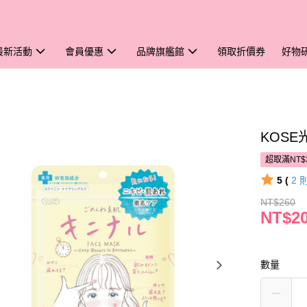
最新活動
會員優惠
品牌旗艦館
領取折價券
好物
KOS
超取滿NT$
5 (
2
NT$260
NT$2
數量