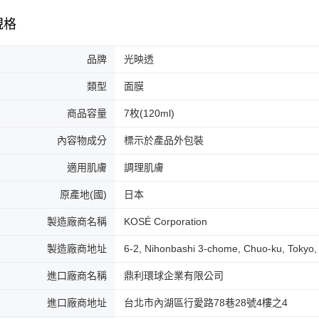
規格
品牌
光映透
類型
面膜
商品容量
7枚(120ml)
內容物成分
標示於產品外包裝
適用肌膚
調理肌膚
原產地(國)
日本
製造廠商名稱
KOSÉ Corporation
製造廠商地址
6-2, Nihonbashi 3-chome, Chuo-ku, Tokyo,
進口廠商名稱
鼎利環球企業有限公司
進口廠商地址
台北市內湖區行愛路78巷28號4樓之4