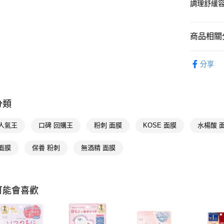
調理舒緩
AFTEE先
相關說明
【關於「A
商品相關分
即享券
AFTEE
便利好安
臉部保養
１．簡單
分享
２．便利
運送方式
時尚彩妝
３．安心
全家取貨
【「AFT
分類
每筆NT$6
１．於結帳
付」結帳
付款後全
２．訂單
 人氣王
口碑 回購王
粉刺 面膜
KOSE 面膜
水楊酸 
３．收到繳
每筆NT$6
／ATM／
面膜
保養 粉刺
無酒精 面膜
※ 請注意
萊爾富取
絡購買商品
先享後付
每筆NT$6
※ 交易是
是否繳費成
付款後萊
可能會喜歡
付客戶支
每筆NT$6
【注意事
7-11取貨
１．透過由