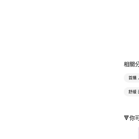
相關
首購
舒緩 
🔻你