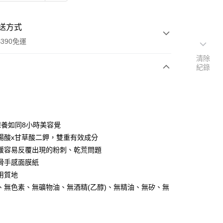
送方式
390免運
清除
紀錄
次付款
付款
保養如同8小時美容覺
楊酸x甘草酸二鉀，雙重有效成分
緩容易反覆出現的粉刺、乾荒問題
滑手感面膜紙
用質地
、無色素、無礦物油、無酒精(乙醇)、無精油、無矽、無
y