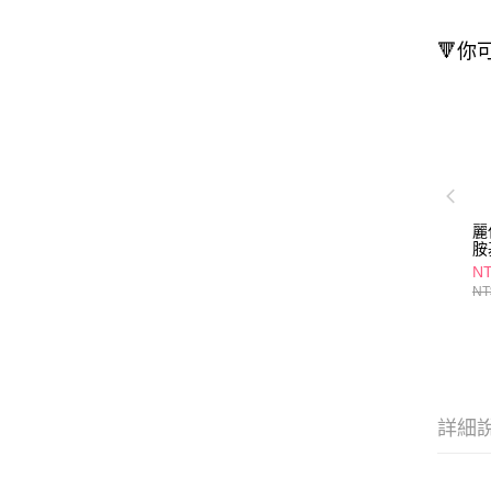
🔻你
麗
胺
45
NT
NT
詳細