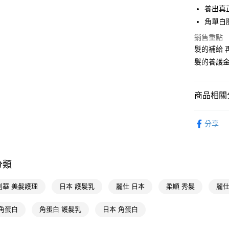
養出真
AFTEE先
角單白
相關說明
【關於「A
銷售重點
即享券
AFTEE
髮的補給 
便利好安
１．簡單
髮的養護金
２．便利
運送方式
３．安心
全家取貨
商品相關分
【「AFT
每筆NT$6
１．於結帳
個人清潔
付」結帳
分享
付款後全
２．訂單
聯合利華 Un
３．收到繳
每筆NT$6
／ATM／
個人清潔
※ 請注意
萊爾富取
絡購買商品
分類
先享後付
每筆NT$6
※ 交易是
利華 美髮護理
日本 護髮乳
麗仕 日本
柔順 秀髮
麗仕
是否繳費成
付款後萊
付客戶支
每筆NT$6
 角蛋白
角蛋白 護髮乳
日本 角蛋白
【注意事
7-11取貨
１．透過由