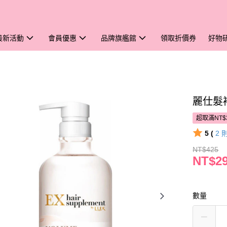
最新活動
會員優惠
品牌旗艦館
領取折價券
好物
麗仕髮
超取滿NT$
5 (
2
NT$425
NT$2
數量