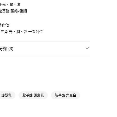
正光、潤、彈
享後付
胺基酸 蓬鬆x柔順
FTEE先享後付」】
先享後付是「在收到商品之後才付款」的支付方式。 讓您購物簡單
再進化
心！
：不需註冊會員、不需綁卡、不需儲值。
三角 光‧潤‧彈 一次到位
：只要手機號碼，簡訊認證，即可結帳。
：先確認商品／服務後，再付款。
付款
類 (3)
EE先享後付」結帳流程】
5，滿NT$390(含以上)免運費
方式選擇「AFTEE先享後付」後，將跳轉至「AFTEE先享後
頁面，進行簡訊認證並確認金額後，即可完成結帳。
護髮
護髮素/髮膜
家取貨
成立數日內，您將收到繳費通知簡訊。
ilever
麗仕
費通知簡訊後14天內，點擊此簡訊中的連結，可透過四大超商
5，滿NT$390(含以上)免運費
網路銀行／等多元方式進行付款，方視為交易完成。
★品牌精選
麗仕 LUX
：結帳手續完成當下不需立刻繳費，但若您需要取消訂單，請聯
貨付款
的店家。未經商家同意取消之訂單仍視為有效，需透過AFTEE
繳納相關費用。
5，滿NT$490(含以上)免運費
否成功請以「AFTEE先享後付 」之結帳頁面顯示為準，若有關於
 護髮乳
胺基酸 護髮乳
胺基酸 角蛋白
功／繳費後需取消欲退款等相關疑問，請聯繫「AFTEE先享後
爾富取貨
援中心」
https://netprotections.freshdesk.com/support/home
5，滿NT$490(含以上)免運費
項】
付款
恩沛科技股份有限公司提供之「AFTEE先享後付」服務完成之