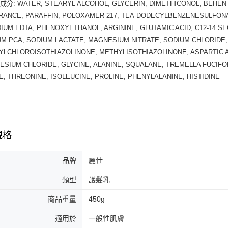
分: WATER, STEARYL ALCOHOL, GLYCERIN, DIMETHICONOL, BEHENT
RANCE, PARAFFIN, POLOXAMER 217, TEA-DODECYLBENZENESULFONAT
IUM EDTA, PHENOXYETHANOL, ARGININE, GLUTAMIC ACID, C12-14 SE
M PCA, SODIUM LACTATE, MAGNESIUM NITRATE, SODIUM CHLORIDE, 
YLCHLOROISOTHIAZOLINONE, METHYLISOTHIAZOLINONE, ASPARTIC 
SIUM CHLORIDE, GLYCINE, ALANINE, SQUALANE, TREMELLA FUCIF
E, THREONINE, ISOLEUCINE, PROLINE, PHENYLALANINE, HISTIDINE
規格
品牌
麗仕
類型
護髮乳
商品重量
450g
適用於
一般性肌膚