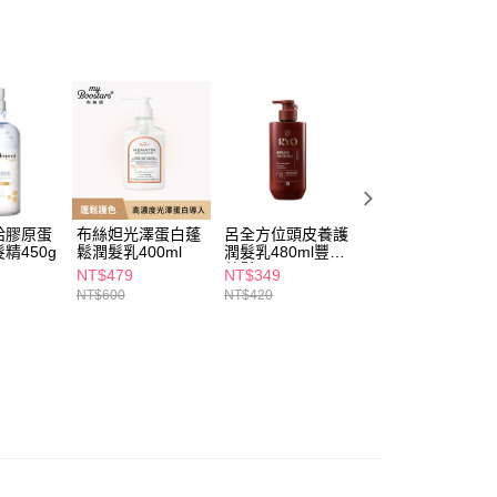
依本服務之必要範圍內提供個人資料，並將交易相關給付款項請
5，滿NT$490(含以上)免運費
讓予恩沛科技股份有限公司。
個人資料處理事宜，請瀏覽以下網址：
1取貨
ee.tw/terms/#terms3
5，滿NT$490(含以上)免運費
年的使用者請事先徵得法定代理人或監護人之同意方可使用
E先享後付」，若未經同意申辦者引起之損失，本公司不負相關責
AFTEE先享後付」時，將依據個別帳號之用戶狀況，依本公司
00，滿NT$790(含以上)免運費
核予不同之上限額度；若仍有額度不足之情形，本公司將視審查
用戶進行身份認證。
門市自取(由倉庫統一出貨)
一人註冊多個帳號或使用他人資訊註冊。若發現惡意使用之情
0，滿NT$290(含以上)免運費
科技股份有限公司將有權停止該用戶之使用額度並採取法律行
給膠原蛋
布絲妲光澤蛋白蓬
呂全方位頭皮養護
多芬胺基酸輕盈蓬
精450g
鬆潤髮乳400ml
潤髮乳480ml豐盈
鬆潤髮乳700g(新
蓬鬆
舊包裝隨機出貨)
NT$479
NT$349
NT$219
NT$600
NT$420