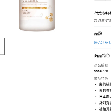
付款與運
超取滿NT$
付款方式
品牌
POYA支付
聯合利華 Un
信用卡一
商品特色
超商取貨
商品編號
LINE Pay
9950778
商品特色
Apple Pay
髮的補
街口支付
髮的養
日本職
悠遊付
針對秀
Google Pa
補給秀