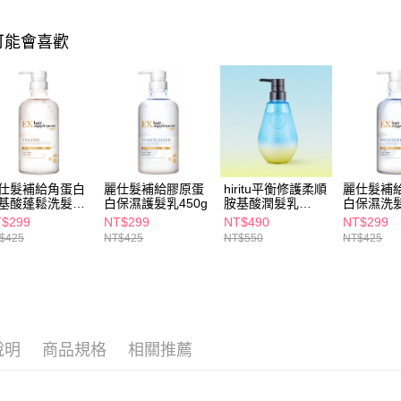
交易，需
每筆NT$6
求債權轉
可能會喜歡
２．關於
付款後7-1
https://aft
每筆NT$6
３．未成
「AFTE
宅配(本島)
任。
４．使用「
每筆NT$1
即時審查
結果請求
付款後寶雅
５．嚴禁
每筆NT$8
形，恩沛
仕髮補給角蛋白
麗仕髮補給膠原蛋
hiritu平衡修護柔順
麗仕髮補
動。
基酸蓬鬆洗髮精
白保濕護髮乳450g
胺基酸潤髮乳
白保濕洗髮
0g
410ml
$299
NT$299
NT$490
NT$299
$425
NT$425
NT$550
NT$425
說明
商品規格
相關推薦