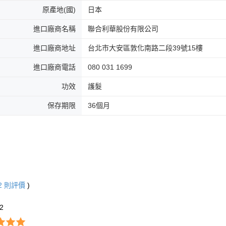
原產地(國)
日本
進口廠商名稱
聯合利華股份有限公司
進口廠商地址
台北市大安區敦化南路二段39號15樓
進口廠商電話
080 031 1699
功效
護髮
保存期限
36個月
2
則評價
)
*2