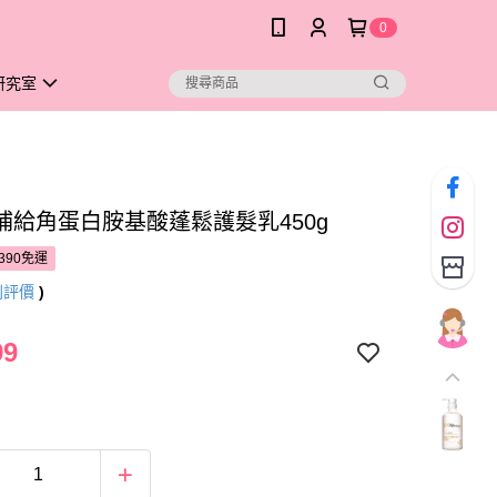
0
研究室
補給角蛋白胺基酸蓬鬆護髮乳450g
390免運
則評價
)
99