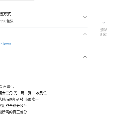
送方式
390免運
清除
紀錄
ilever
次付款
付款
給 再進化
護金三角 光‧潤‧彈 一次到位
人耗時兩年研發 市面唯一
髮組成全成分設計
y
髮所需的真正養分