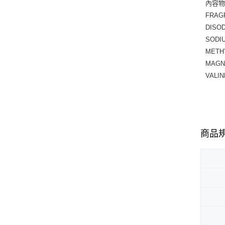
內容物成
FRAG
DISOD
SODIU
METH
MAGNE
VALIN
商品