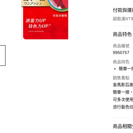
付款與運
超取滿NT$
付款方式
商品特色
POYA支付
商品編號
9950757
信用卡一
商品特色
超商取貨
簡單一
LINE Pay
銷售重點
金馬影后
Apple Pay
簡單一按
可多次使
街口支付
流行髮色
悠遊付
Google Pa
商品相關分
AFTEE先