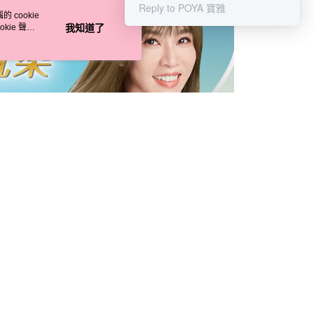
讓予恩沛科技股份有限公司。
Reply to POYA 寶雅
 cookie
個人資料處理事宜，請瀏覽以下網址：
1取貨
kie 聲明
我知道了
ee.tw/terms/#terms3
5，滿NT$490(含以上)免運費
年的使用者請事先徵得法定代理人或監護人之同意方可使用
E先享後付」，若未經同意申辦者引起之損失，本公司不負相關責
AFTEE先享後付」時，將依據個別帳號之用戶狀況，依本公司
00，滿NT$790(含以上)免運費
核予不同之上限額度；若仍有額度不足之情形，本公司將視審查
用戶進行身份認證。
門市自取(由倉庫統一出貨)
一人註冊多個帳號或使用他人資訊註冊。若發現惡意使用之情
0，滿NT$290(含以上)免運費
科技股份有限公司將有權停止該用戶之使用額度並採取法律行