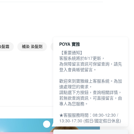
蓋白染髮
染髮霜
FTEE先享後付」】
★品牌精選
宣若 CIELO
先享後付是「在收到商品之後才付款」的支付方式。 讓您購物簡單
心！
：不需註冊會員、不需綁卡、不需儲值。
：只要手機號碼，簡訊認證，即可結帳。
：先確認商品／服務後，再付款。
POYA 寶雅
染髮霜
補染 染髮劑
宣若 補染
付款
EE先享後付」結帳流程】
【重要通知】
5，滿NT$390(含以上)免運費
方式選擇「AFTEE先享後付」後，將跳轉至「AFTEE先享後
客服系統將於8/17更新，
頁面，進行簡訊認證並確認金額後，即可完成結帳。
為保障留言資訊可保留查詢，請先
家取貨
成立數日內，您將收到繳費通知簡訊。
登入會員帳號留言。
費通知簡訊後14天內，點擊此簡訊中的連結，可透過四大超商
5，滿NT$390(含以上)免運費
網路銀行／等多元方式進行付款，方視為交易完成。
歡迎來到寶雅線上客服系統。為加
：結帳手續完成當下不需立刻繳費，但若您需要取消訂單，請聯
貨付款
速處理您的需求，
的店家。未經商家同意取消之訂單仍視為有效，需透過AFTEE
請點選下方按鈕，查詢相關詳情，
繳納相關費用。
5，滿NT$490(含以上)免運費
若無欲查詢資訊，可直接留言，由
否成功請以「AFTEE先享後付 」之結帳頁面顯示為準，若有關於
專人為您服務。
功／繳費後需取消欲退款等相關疑問，請聯繫「AFTEE先享後
爾富取貨
援中心」
https://netprotections.freshdesk.com/support/home
5，滿NT$490(含以上)免運費
★客服服務時間：08:30-12:30 /
13:30-17:30 (假日/國定假日休息)
項】
付款
恩沛科技股份有限公司提供之「AFTEE先享後付」服務完成之
依本服務之必要範圍內提供個人資料，並將交易相關給付款項請
5，滿NT$490(含以上)免運費