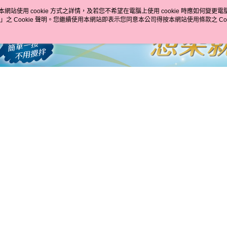
求債權轉
本網站使用 cookie 方式之詳情，及若您不希望在電腦上使用 cookie 時應如何變更電腦的
２．關於
付款後7-1
」之 Cookie 聲明。您繼續使用本網站即表示您同意本公司得按本網站使用條款之 Coo
https://aft
每筆NT$6
３．未成
「AFTE
宅配(本島)
任。
４．使用「
每筆NT$1
即時審查
結果請求
付款後寶雅
５．嚴禁
每筆NT$8
形，恩沛
動。