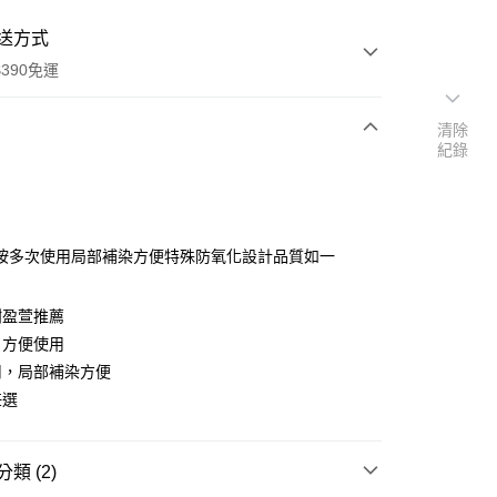
送方式
390免運
清除
紀錄
次付款
付款
按多次使用局部補染方便特殊防氧化設計品質如一
謝盈萱推薦
，方便使用
用，局部補染方便
任選
y
類 (2)
享後付