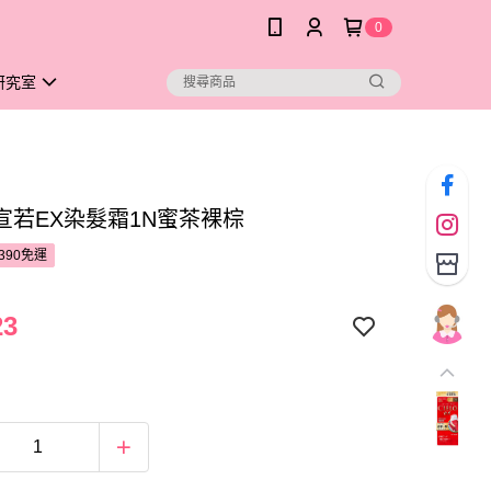
0
研究室
O宣若EX染髮霜1N蜜茶裸棕
390免運
23