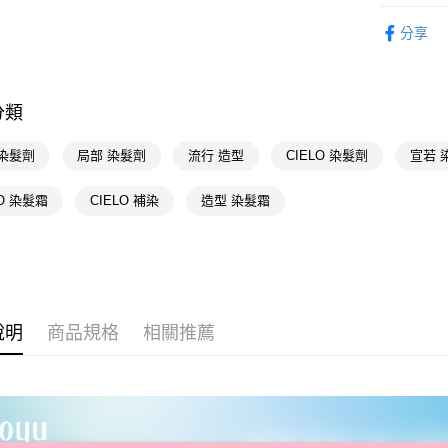
染髮造型
相關說明
分享
【關於「A
染髮造型
即享券
AFTEE
便利好安
１．簡單
分類
２．便利
運送方式
３．安心
 染髮劑
局部 染髮劑
流行 造型
CIELO 染髮劑
宣若 
全家取貨
【「AFT
每筆NT$6
１．於結帳
LO 染髮霜
CIELO 補染
造型 染髮霜
付」結帳
付款後全
２．訂單
３．收到繳
每筆NT$6
／ATM／
※ 請注意
萊爾富取
絡購買商品
先享後付
每筆NT$6
說明
商品規格
相關推薦
※ 交易是
是否繳費成
付款後萊
付客戶支
每筆NT$6
【注意事
7-11取貨
１．透過由
交易，需
每筆NT$6