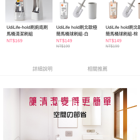
購買商品的店家。未經商家同意取消之訂單仍視為有效，需透過AFTEE先享
後付繳納相關費用。
※ 交易是否成功請以「AFTEE先享後付 」之結帳頁面顯示為準，若有關於
是否繳費成功／繳費後需取消欲退款等相關疑問，請聯繫「AFTEE先享後付
客戶支援中心」
https://netprotections.freshdesk.com/support/home
UdiLife-hold刷廁底刷
UdiLife hold刷北歐極
UdiLife hold刷
馬桶清潔刷組
簡馬桶球刷組-白
簡馬桶球刷組-棕
【注意事項】
NT$169
NT$149
NT$149
１．透過由恩沛科技股份有限公司提供之「AFTEE先享後付」服務完成之交
NT$199
NT$199
易，需依本服務之必要範圍內提供個人資料，並將交易相關給付款項請求債
權轉讓予恩沛科技股份有限公司。
２．關於個人資料處理事宜，請瀏覽以下網址：
https://aftee.tw/terms/#terms3
詳細說明
相關推薦
３．未成年的使用者請事先徵得法定代理人或監護人之同意方可使用
「AFTEE先享後付」，若未經同意申辦者引起之損失，本公司不負相關責
任。
４．使用「AFTEE先享後付」時，將依據個別帳號之用戶狀況，依本公司即
時審查核予不同之上限額度；若仍有額度不足之情形，本公司將視審查結果
請求用戶進行身份認證。
５．嚴禁一人註冊多個帳號或使用他人資訊註冊。若發現惡意使用之情形，
恩沛科技股份有限公司將有權停止該用戶之使用額度並採取法律行動。