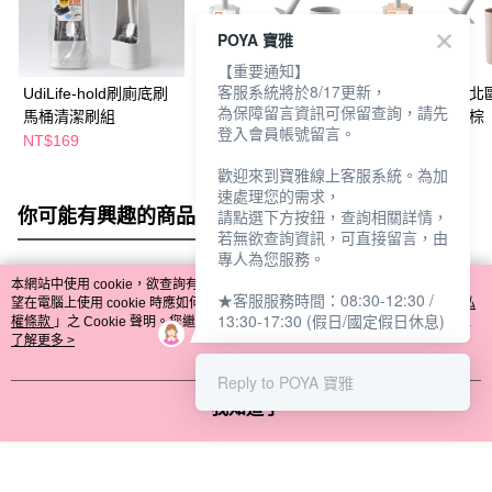
POYA 寶雅
【重要通知】
客服系統將於8/17更新，
UdiLife-hold刷廁底刷
UdiLife hold刷北歐極
UdiLife hold刷
為保障留言資訊可保留查詢，請先
馬桶清潔刷組
簡馬桶球刷組-白
簡馬桶球刷組-棕
登入會員帳號留言。
NT$169
NT$149
NT$149
NT$199
NT$199
歡迎來到寶雅線上客服系統。為加
速處理您的需求，
你可能有興趣的商品
全站排行
請點選下方按鈕，查詢相關詳情，
若無欲查詢資訊，可直接留言，由
專人為您服務。
本網站中使用 cookie，欲查詢有關本網站使用 cookie 方式之詳情，及若您不希
★客服服務時間：08:30-12:30 /
熱門標籤
望在電腦上使用 cookie 時應如何變更電腦的 cookie 設定，請參閱本網站「
隱私
13:30-17:30 (假日/國定假日休息)
權條款
」之 Cookie 聲明。您繼續使用本網站即表示您同意本公司得按本網站使
用條款之 Cookie 聲明使用 cookie。
了解更多 >
Reply to POYA 寶雅
我知道了