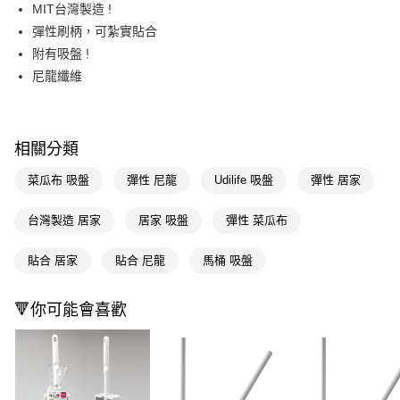
Apple Pay
MIT台灣製造 !
彈性刷柄，可紮實貼合
街口支付
附有吸盤 !
悠遊付
尼龍纖維
Google Pay
AFTEE先享後付
相關分類
相關說明
【關於「AFTEE先享後付」】
菜瓜布 吸盤
彈性 尼龍
Udilife 吸盤
彈性 居家
即享券
AFTEE先享後付是「在收到商品之後才付款」的支付方式。 讓您購物簡單
便利好安心！
台灣製造 居家
居家 吸盤
彈性 菜瓜布
１．簡單：不需註冊會員、不需綁卡、不需儲值。
運送方式
２．便利：只要手機號碼，簡訊認證，即可結帳。
３．安心：先確認商品／服務後，再付款。
貼合 居家
貼合 尼龍
馬桶 吸盤
宅配(本島)
每筆NT$100，滿NT$790(含以上)免運費
【「AFTEE先享後付」結帳流程】
🔻你可能會喜歡
１．於結帳方式選擇「AFTEE先享後付」後，將跳轉至「AFTEE先享後付」
結帳頁面，進行簡訊認證並確認金額後，即可完成結帳。
２．訂單成立數日內，您將收到繳費通知簡訊。
３．收到繳費通知簡訊後14天內，點擊此簡訊中的連結，可透過四大超商／
ATM／網路銀行／等多元方式進行付款，方視為交易完成。
※ 請注意：結帳手續完成當下不需立刻繳費，但若您需要取消訂單，請聯絡