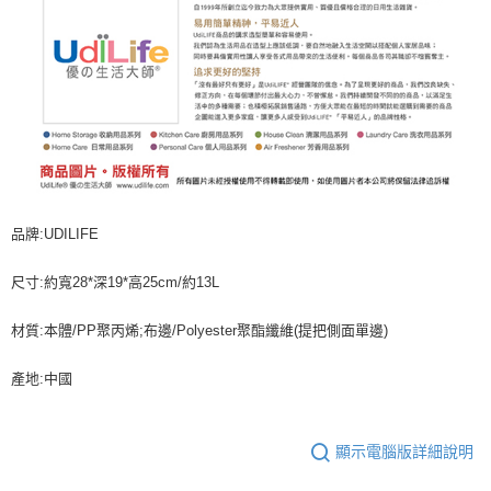
品牌:UDILIFE
尺寸:約寬28*深19*高25cm/約13L
材質:本體/PP聚丙烯;布邊/Polyester聚酯纖維(提把側面單邊)
產地:中國
顯示電腦版詳細說明