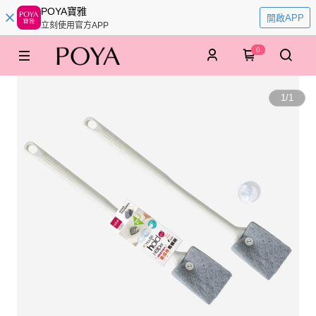
POYA寶雅
開啟APP
立刻使用官方APP
0
1
/
1