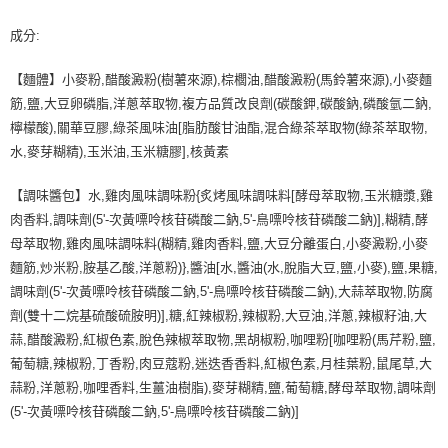
成分:
【麵體】小麥粉,醋酸澱粉(樹薯來源),棕櫚油,醋酸澱粉(馬鈴薯來源),小麥麵
筋,鹽,大豆卵磷脂,洋蔥萃取物,複方品質改良劑(碳酸鉀,碳酸鈉,磷酸氫二鈉,
檸檬酸),關華豆膠,綠茶風味油[脂肪酸甘油酯,混合綠茶萃取物(綠茶萃取物,
水,麥芽糊精),玉米油,玉米糖膠],核黃素
【調味醬包】水,雞肉風味調味粉{炙烤風味調味料[酵母萃取物,玉米糖漿,雞
肉香料,調味劑(5'-次黃嘌呤核苷磷酸二鈉,5'-鳥嘌呤核苷磷酸二鈉)],糊精,酵
母萃取物,雞肉風味調味料(糊精,雞肉香料,鹽,大豆分離蛋白,小麥澱粉,小麥
麵筋,炒米粉,胺基乙酸,洋蔥粉)},醬油[水,醬油(水,脫脂大豆,鹽,小麥),鹽,果糖,
調味劑(5'-次黃嘌呤核苷磷酸二鈉,5'-鳥嘌呤核苷磷酸二鈉),大蒜萃取物,防腐
劑(雙十二烷基硫酸硫胺明)],糖,紅辣椒粉,辣椒粉,大豆油,洋蔥,辣椒籽油,大
蒜,醋酸澱粉,紅椒色素,脫色辣椒萃取物,黑胡椒粉,咖哩粉[咖哩粉(馬芹粉,鹽,
葡萄糖,辣椒粉,丁香粉,肉豆蔻粉,迷迭香香料,紅椒色素,月桂葉粉,鼠尾草,大
蒜粉,洋蔥粉,咖哩香料,生薑油樹脂),麥芽糊精,鹽,葡萄糖,酵母萃取物,調味劑
(5'-次黃嘌呤核苷磷酸二鈉,5'-鳥嘌呤核苷磷酸二鈉)]