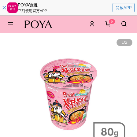
POYA寶雅
開啟APP
立刻使用官方APP
0
1
/
2