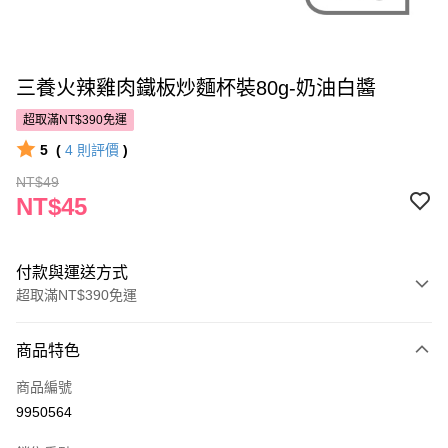
三養火辣雞肉鐵板炒麵杯裝80g-奶油白醬
超取滿NT$390免運
5
(
4
則評價
)
NT$49
NT$45
付款與運送方式
超取滿NT$390免運
付款方式
商品特色
POYA支付
商品編號
信用卡一次付款
9950564
超商取貨付款