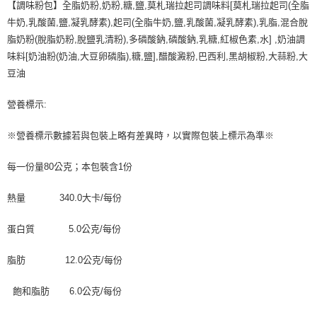
【調味粉包】全脂奶粉,奶粉,糖,鹽,莫札瑞拉起司調味料[莫札瑞拉起司(全脂
牛奶,乳酸菌,鹽,凝乳酵素),起司(全脂牛奶,鹽,乳酸菌,凝乳酵素),乳脂,混合脫
脂奶粉(脫脂奶粉,脫鹽乳清粉),多磷酸鈉,磷酸鈉,乳糖,紅椒色素,水] ,奶油調
味料[奶油粉(奶油,大豆卵磷脂),糖,鹽],醋酸澱粉,巴西利,黑胡椒粉,大蒜粉,大
豆油
營養標示:
※營養標示數據若與包裝上略有差異時，以實際包裝上標示為準※
每一份量80公克；本包裝含1份
熱量 340.0大卡/每份
蛋白質 5.0公克/每份
脂肪 12.0公克/每份
飽和脂肪 6.0公克/每份