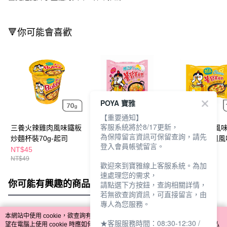
🔻你可能會喜歡
POYA 寶雅
【重要通知】
客服系統將於8/17更新，
三養火辣雞肉風味鐵板
三養火辣雞肉風味鐵板
三養火辣雞肉風
為保障留言資訊可保留查詢，請先
炒麵杯裝70g-起司
炒麵130g-奶油白
炒麵140g-起司風
登入會員帳號留言。
NT$45
NT$64
NT$64
NT$49
歡迎來到寶雅線上客服系統。為加
速處理您的需求，
你可能有興趣的商品
全站排行
請點選下方按鈕，查詢相關詳情，
若無欲查詢資訊，可直接留言，由
專人為您服務。
本網站中使用 cookie，欲查詢有關本網站使用 cookie 方式之詳情，及若您不希
★客服服務時間：08:30-12:30 /
熱門標籤
望在電腦上使用 cookie 時應如何變更電腦的 cookie 設定，請參閱本網站「
隱私