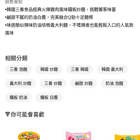
銷售重點
LINE Pay
•韓國三養食品經典火辣雞肉風味鐵板炒麵，挑戰饕客味蕾
•鹹甜不膩的奶油白醬，完美融合Q勁十足麵條
Apple Pay
•味道酷似辣味奶油培根義大利麵，不嗜辣者也能輕鬆入口的人氣款
街口支付
風味
悠遊付
Google Pay
相關分類
AFTEE先享後付
三養 泡麵
韓國 炒麵
三養 韓國
韓國 義大利
相關說明
【關於「AFTEE先享後付」】
義大利 炒麵
三養 炒麵
鹹甜 炒麵
奶油 泡麵
即享券
AFTEE先享後付是「在收到商品之後才付款」的支付方式。 讓您購物簡單
便利好安心！
１．簡單：不需註冊會員、不需綁卡、不需儲值。
鐵板 奶油
鐵板 白醬
運送方式
２．便利：只要手機號碼，簡訊認證，即可結帳。
３．安心：先確認商品／服務後，再付款。
全家取貨付款
🔻你可能會喜歡
每筆NT$65，滿NT$390(含以上)免運費
【「AFTEE先享後付」結帳流程】
１．於結帳方式選擇「AFTEE先享後付」後，將跳轉至「AFTEE先享後付」
付款後全家取貨
結帳頁面，進行簡訊認證並確認金額後，即可完成結帳。
２．訂單成立數日內，您將收到繳費通知簡訊。
每筆NT$65，滿NT$390(含以上)免運費