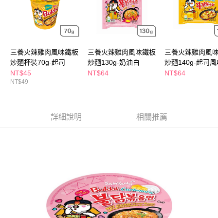
３．收到繳費通知簡訊後14天內，點擊此簡訊中的連結，可透過四大超商／
ATM／網路銀行／等多元方式進行付款，方視為交易完成。
萊爾富取貨付款
※ 請注意：結帳手續完成當下不需立刻繳費，但若您需要取消訂單，請聯絡
每筆NT$65，滿NT$490(含以上)免運費
購買商品的店家。未經商家同意取消之訂單仍視為有效，需透過AFTEE先享
後付繳納相關費用。
付款後萊爾富取貨
※ 交易是否成功請以「AFTEE先享後付 」之結帳頁面顯示為準，若有關於
三養火辣雞肉風味鐵板
三養火辣雞肉風味鐵板
三養火辣雞肉風
是否繳費成功／繳費後需取消欲退款等相關疑問，請聯繫「AFTEE先享後付
每筆NT$65，滿NT$490(含以上)免運費
炒麵杯裝70g-起司
炒麵130g-奶油白
炒麵140g-起司風
客戶支援中心」
https://netprotections.freshdesk.com/support/home
NT$45
NT$64
NT$64
7-11取貨付款
NT$49
【注意事項】
１．透過由恩沛科技股份有限公司提供之「AFTEE先享後付」服務完成之交
每筆NT$65，滿NT$490(含以上)免運費
易，需依本服務之必要範圍內提供個人資料，並將交易相關給付款項請求債
權轉讓予恩沛科技股份有限公司。
付款後7-11取貨
詳細說明
相關推薦
２．關於個人資料處理事宜，請瀏覽以下網址：
每筆NT$65，滿NT$490(含以上)免運費
https://aftee.tw/terms/#terms3
３．未成年的使用者請事先徵得法定代理人或監護人之同意方可使用
宅配(本島)
「AFTEE先享後付」，若未經同意申辦者引起之損失，本公司不負相關責
任。
每筆NT$100，滿NT$790(含以上)免運費
４．使用「AFTEE先享後付」時，將依據個別帳號之用戶狀況，依本公司即
時審查核予不同之上限額度；若仍有額度不足之情形，本公司將視審查結果
付款後寶雅門市自取(由倉庫統一出貨)
請求用戶進行身份認證。
每筆NT$80，滿NT$290(含以上)免運費
５．嚴禁一人註冊多個帳號或使用他人資訊註冊。若發現惡意使用之情形，
恩沛科技股份有限公司將有權停止該用戶之使用額度並採取法律行動。