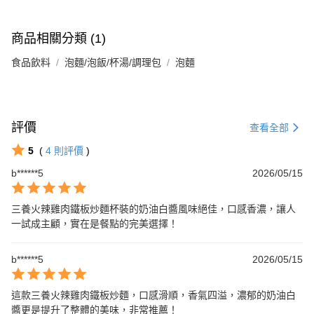
商品相關分類 (1)
食品飲料
泡麵/泡飯/杯湯/調理包
泡麵
評價
查看全部
5
(
4
則評價
)
b******5
2026/05/15
三養火辣雞肉鐵板炒麵杯裝的奶油白醬風味絕佳，口感香濃，讓人
一試成主顧，實在是餐點的完美選擇！
b******5
2026/05/15
這款三養火辣雞肉鐵板炒麵，口感滑順，香氣四溢，濃郁的奶油白
醬更是提升了整體的美味，非常推薦！