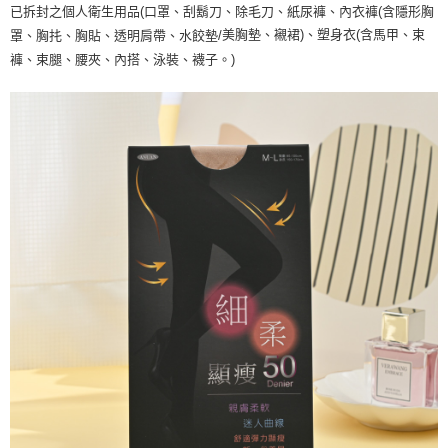
已拆封之個人衛生用品(口罩、刮鬍刀、除毛刀、紙尿褲、內衣褲(含隱形胸
美胸墊、襯裙)、塑身衣(含馬甲、束
罩、胸扥、胸貼、透明肩帶、水餃墊/
褲、束腿、腰夾、內搭、泳裝、襪子。)