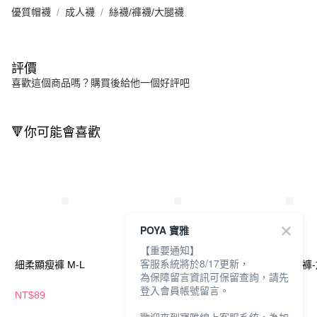
優質帽襪
成人襪
絲襪/褲襪/大腿襪
評價
喜歡這個商品嗎？購買後給他一個好評吧
🔻你可能會喜歡
POYA 寶雅
【重要通知】
客服系統將於8/17更新，
細柔顯瘦褲 M-L
LDH-親膚細柔網褲
LDH-細柔蕾絲褲
為保障留言資訊可保留查詢，請先
登入會員帳號留言。
NT$89
NT$129
NT$129