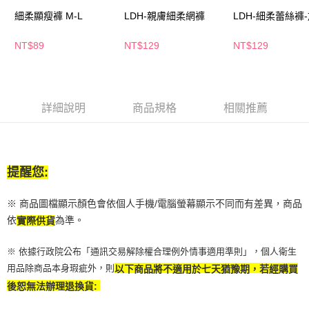
萊爾富取貨付款
※ 請注意：結帳手續完成當下不需立刻繳費，但若您需要取消訂單，請聯絡
細柔顯瘦褲 M-L
LDH-親膚細柔網褲
LDH-細柔蕾絲褲
每筆NT$65，滿NT$490(含以上)免運費
購買商品的店家。未經商家同意取消之訂單仍視為有效，需透過AFTEE先享
後付繳納相關費用。
付款後萊爾富取貨
※ 交易是否成功請以「AFTEE先享後付 」之結帳頁面顯示為準，若有關於
NT$89
NT$129
NT$129
是否繳費成功／繳費後需取消欲退款等相關疑問，請聯繫「AFTEE先享後付
每筆NT$65，滿NT$490(含以上)免運費
客戶支援中心」
https://netprotections.freshdesk.com/support/home
7-11取貨付款
【注意事項】
１．透過由恩沛科技股份有限公司提供之「AFTEE先享後付」服務完成之交
每筆NT$65，滿NT$490(含以上)免運費
詳細說明
商品規格
相關推薦
易，需依本服務之必要範圍內提供個人資料，並將交易相關給付款項請求債
權轉讓予恩沛科技股份有限公司。
付款後7-11取貨
２．關於個人資料處理事宜，請瀏覽以下網址：
每筆NT$65，滿NT$490(含以上)免運費
https://aftee.tw/terms/#terms3
３．未成年的使用者請事先徵得法定代理人或監護人之同意方可使用
提醒您:
宅配(本島)
「AFTEE先享後付」，若未經同意申辦者引起之損失，本公司不負相關責
任。
每筆NT$100，滿NT$790(含以上)免運費
※ 商品圖檔顯示顏色會依個人手機/電腦螢幕顯示不同而有差異，商品
４．使用「AFTEE先享後付」時，將依據個別帳號之用戶狀況，依本公司即
時審查核予不同之上限額度；若仍有額度不足之情形，本公司將視審查結果
依
為準。
付款後寶雅門市自取(由倉庫統一出貨)
實際供貨
請求用戶進行身份認證。
每筆NT$80，滿NT$290(含以上)免運費
５．嚴禁一人註冊多個帳號或使用他人資訊註冊。若發現惡意使用之情形，
※ 依據行政院公布「通訊交易解除權合理例外情事適用準則」，個人衛生
恩沛科技股份有限公司將有權停止該用戶之使用額度並採取法律行動。
用品除商品本身瑕疵外，則
以下商品將不適用於七天猶豫期，若經購買
後恕無法辦理退換貨: