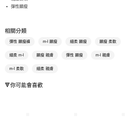
彈性顯瘦
Apple Pay
街口支付
相關分類
悠遊付
彈性 顯瘦褲
m-l 顯瘦
細柔 顯瘦
顯瘦 柔軟
Google Pay
AFTEE先享後付
細柔 m-l
顯瘦 親膚
彈性 顯瘦
m-l 親膚
相關說明
【關於「AFTEE先享後付」】
m-l 柔軟
細柔 親膚
即享券
AFTEE先享後付是「在收到商品之後才付款」的支付方式。 讓您購物簡單
便利好安心！
１．簡單：不需註冊會員、不需綁卡、不需儲值。
🔻你可能會喜歡
運送方式
２．便利：只要手機號碼，簡訊認證，即可結帳。
３．安心：先確認商品／服務後，再付款。
全家取貨付款
每筆NT$65，滿NT$390(含以上)免運費
【「AFTEE先享後付」結帳流程】
１．於結帳方式選擇「AFTEE先享後付」後，將跳轉至「AFTEE先享後付」
付款後全家取貨
結帳頁面，進行簡訊認證並確認金額後，即可完成結帳。
２．訂單成立數日內，您將收到繳費通知簡訊。
每筆NT$65，滿NT$390(含以上)免運費
３．收到繳費通知簡訊後14天內，點擊此簡訊中的連結，可透過四大超商／
ATM／網路銀行／等多元方式進行付款，方視為交易完成。