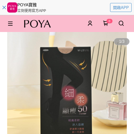
POYA寶雅
開啟APP
立刻使用官方APP
0
1
/
3