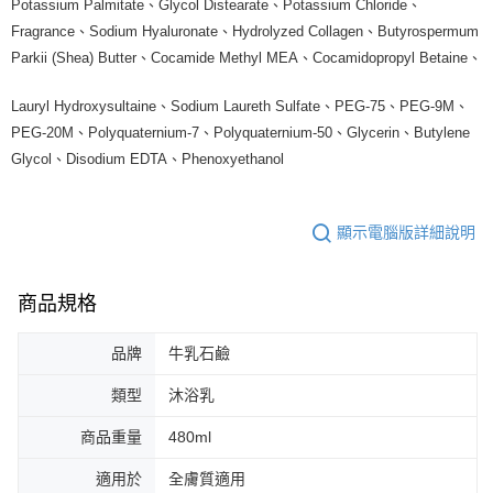
Potassium Palmitate、Glycol Distearate、Potassium Chloride、
Fragrance、Sodium Hyaluronate、Hydrolyzed Collagen、Butyrospermum
Parkii (Shea) Butter、Cocamide Methyl MEA、Cocamidopropyl Betaine、
Lauryl Hydroxysultaine、Sodium Laureth Sulfate、PEG-75、PEG-9M、
PEG-20M、Polyquaternium-7、Polyquaternium-50、Glycerin、Butylene
Glycol、Disodium EDTA、Phenoxyethanol
顯示電腦版詳細說明
商品規格
品牌
牛乳石鹼
類型
沐浴乳
商品重量
480ml
適用於
全膚質適用