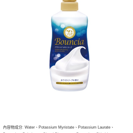
內容物成分: Water、Potassium Myristate、Potassium Laurate、