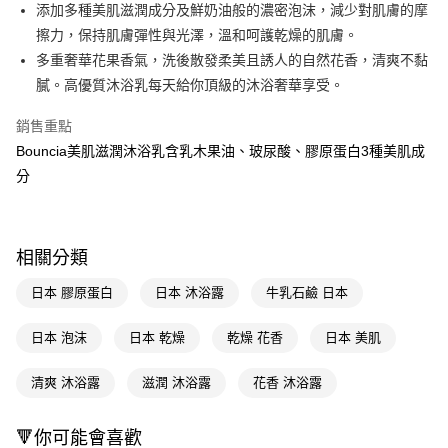
LINE Pay
添加多種美肌滋潤成分及鮮奶油般的濃密泡沫，減少對肌膚的摩
擦力，保持肌膚彈性與光澤，溫和呵護乾燥的肌膚。
Apple Pay
多重奢華花果香氣，洗後散發柔美且誘人的自然花香，清爽不黏
街口支付
膩。高優質沐浴乳每天給你頂級的沐浴奢華享受。
悠遊付
銷售重點
Bouncia美肌滋潤沐浴乳含乳木果油、玻尿酸、膠原蛋白3種美肌成
Google Pay
分
AFTEE先享後付
相關說明
【關於「AFTEE先享後付」】
即享券
相關分類
AFTEE先享後付是「在收到商品之後才付款」的支付方式。 讓您購物簡單
便利好安心！
１．簡單：不需註冊會員、不需綁卡、不需儲值。
日本 膠原蛋白
日本 沐浴露
牛乳石鹼 日本
運送方式
２．便利：只要手機號碼，簡訊認證，即可結帳。
３．安心：先確認商品／服務後，再付款。
全家取貨付款
日本 泡沫
日本 乾燥
乾燥 花香
日本 美肌
每筆NT$65，滿NT$390(含以上)免運費
【「AFTEE先享後付」結帳流程】
１．於結帳方式選擇「AFTEE先享後付」後，將跳轉至「AFTEE先享後付」
清爽 沐浴露
滋潤 沐浴露
花香 沐浴露
付款後全家取貨
結帳頁面，進行簡訊認證並確認金額後，即可完成結帳。
２．訂單成立數日內，您將收到繳費通知簡訊。
每筆NT$65，滿NT$390(含以上)免運費
🔻你可能會喜歡
３．收到繳費通知簡訊後14天內，點擊此簡訊中的連結，可透過四大超商／