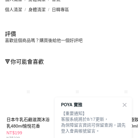
個人清潔
身體清潔
日韓專區
評價
喜歡這個商品嗎？購買後給他一個好評吧
🔻你可能會喜歡
POYA 寶雅
【重要通知】
客服系統將於8/17更新，
日本牛乳石鹼滋潤沐浴
日本牛乳石鹼極致水潤
日本牛乳石鹼極
為保障留言資訊可保留查詢，請先
乳480ml愉悅花香
沐浴乳460ml
沐浴乳補充340ml
登入會員帳號留言。
NT$199
NT$199
NT$105