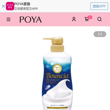
POYA寶雅
開啟APP
立刻使用官方APP
0
1
/
1