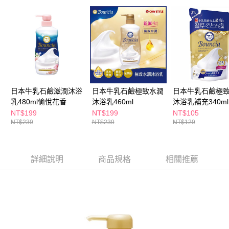
ATM／網路銀行／等多元方式進行付款，方視為交易完成。
萊爾富取貨付款
※ 請注意：結帳手續完成當下不需立刻繳費，但若您需要取消訂單，請聯絡
每筆NT$65，滿NT$490(含以上)免運費
購買商品的店家。未經商家同意取消之訂單仍視為有效，需透過AFTEE先享
後付繳納相關費用。
付款後萊爾富取貨
※ 交易是否成功請以「AFTEE先享後付 」之結帳頁面顯示為準，若有關於
是否繳費成功／繳費後需取消欲退款等相關疑問，請聯繫「AFTEE先享後付
每筆NT$65，滿NT$490(含以上)免運費
客戶支援中心」
https://netprotections.freshdesk.com/support/home
7-11取貨付款
【注意事項】
１．透過由恩沛科技股份有限公司提供之「AFTEE先享後付」服務完成之交
每筆NT$65，滿NT$490(含以上)免運費
日本牛乳石鹼滋潤沐浴
日本牛乳石鹼極致水潤
日本牛乳石鹼極
易，需依本服務之必要範圍內提供個人資料，並將交易相關給付款項請求債
乳480ml愉悅花香
沐浴乳460ml
沐浴乳補充340ml
權轉讓予恩沛科技股份有限公司。
付款後7-11取貨
NT$199
NT$199
NT$105
２．關於個人資料處理事宜，請瀏覽以下網址：
每筆NT$65，滿NT$490(含以上)免運費
NT$239
NT$239
NT$129
https://aftee.tw/terms/#terms3
３．未成年的使用者請事先徵得法定代理人或監護人之同意方可使用
宅配(本島)
「AFTEE先享後付」，若未經同意申辦者引起之損失，本公司不負相關責
任。
每筆NT$100，滿NT$790(含以上)免運費
詳細說明
商品規格
相關推薦
４．使用「AFTEE先享後付」時，將依據個別帳號之用戶狀況，依本公司即
時審查核予不同之上限額度；若仍有額度不足之情形，本公司將視審查結果
付款後寶雅門市自取(由倉庫統一出貨)
請求用戶進行身份認證。
每筆NT$80，滿NT$290(含以上)免運費
５．嚴禁一人註冊多個帳號或使用他人資訊註冊。若發現惡意使用之情形，
恩沛科技股份有限公司將有權停止該用戶之使用額度並採取法律行動。