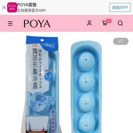
POYA寶雅
開啟APP
立刻使用官方APP
0
1
/
1