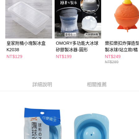
萊爾富取貨付款
※ 請注意：結帳手續完成當下不需立刻繳費，但若您需要取消訂單，請聯絡
每筆NT$65，滿NT$490(含以上)免運費
購買商品的店家。未經商家同意取消之訂單仍視為有效，需透過AFTEE先享
後付繳納相關費用。
付款後萊爾富取貨
※ 交易是否成功請以「AFTEE先享後付 」之結帳頁面顯示為準，若有關於
是否繳費成功／繳費後需取消欲退款等相關疑問，請聯繫「AFTEE先享後付
每筆NT$65，滿NT$490(含以上)免運費
客戶支援中心」
https://netprotections.freshdesk.com/support/home
7-11取貨付款
【注意事項】
皇家附桶小塊製冰盒
OMORY多功能大冰球
樂扣樂扣炸彈造
１．透過由恩沛科技股份有限公司提供之「AFTEE先享後付」服務完成之交
每筆NT$65，滿NT$490(含以上)免運費
K2038
矽膠製冰器-圓形
製冰球/站立款/橘
易，需依本服務之必要範圍內提供個人資料，並將交易相關給付款項請求債
NT$129
NT$199
NT$249
權轉讓予恩沛科技股份有限公司。
付款後7-11取貨
NT$289
２．關於個人資料處理事宜，請瀏覽以下網址：
每筆NT$65，滿NT$490(含以上)免運費
https://aftee.tw/terms/#terms3
３．未成年的使用者請事先徵得法定代理人或監護人之同意方可使用
宅配(本島)
「AFTEE先享後付」，若未經同意申辦者引起之損失，本公司不負相關責
詳細說明
相關推薦
任。
每筆NT$100，滿NT$790(含以上)免運費
４．使用「AFTEE先享後付」時，將依據個別帳號之用戶狀況，依本公司即
時審查核予不同之上限額度；若仍有額度不足之情形，本公司將視審查結果
付款後寶雅門市自取(由倉庫統一出貨)
請求用戶進行身份認證。
每筆NT$80，滿NT$290(含以上)免運費
５．嚴禁一人註冊多個帳號或使用他人資訊註冊。若發現惡意使用之情形，
恩沛科技股份有限公司將有權停止該用戶之使用額度並採取法律行動。