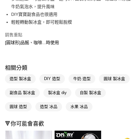
牛奶氣泡水，提升風味
Apple Pay
DIY寶寶副食品也很適用
街口支付
輕輕轉動製冰盒，即可輕鬆脫模
悠遊付
銷售重點
[圓球形]品酩、咖啡...時使用
Google Pay
AFTEE先享後付
相關說明
相關分類
【關於「AFTEE先享後付」】
即享券
AFTEE先享後付是「在收到商品之後才付款」的支付方式。 讓您購物簡單
造型 製冰盒
DIY 造型
牛奶 造型
圓球 製冰盒
便利好安心！
１．簡單：不需註冊會員、不需綁卡、不需儲值。
運送方式
２．便利：只要手機號碼，簡訊認證，即可結帳。
副食品 製冰盒
製冰盒 diy
自製 製冰盒
３．安心：先確認商品／服務後，再付款。
全家取貨付款
圓球 造型
造型 冰品
水果 冰品
每筆NT$65，滿NT$390(含以上)免運費
【「AFTEE先享後付」結帳流程】
１．於結帳方式選擇「AFTEE先享後付」後，將跳轉至「AFTEE先享後付」
付款後全家取貨
結帳頁面，進行簡訊認證並確認金額後，即可完成結帳。
🔻你可能會喜歡
２．訂單成立數日內，您將收到繳費通知簡訊。
每筆NT$65，滿NT$390(含以上)免運費
３．收到繳費通知簡訊後14天內，點擊此簡訊中的連結，可透過四大超商／
ATM／網路銀行／等多元方式進行付款，方視為交易完成。