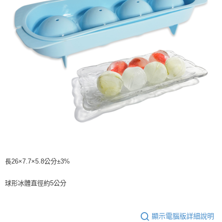
長26×7.7×5.8公分±3%
球形冰體直徑約5公分
顯示電腦版詳細說明