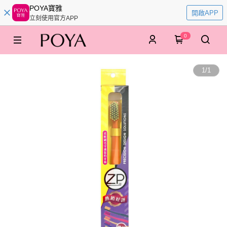
POYA寶雅
開啟APP
立刻使用官方APP
0
1
/
1