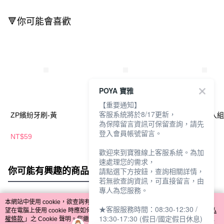
🔻你可能會喜歡
POYA 寶雅
【重要通知】
客服系統將於8/17更新，
ZP繽紛牙刷-黃
ZP繽紛牙刷-綠
ZP繽紛牙刷3入組
為保障留言資訊可保留查詢，請先
登入會員帳號留言。
NT$59
NT$59
NT$175
歡迎來到寶雅線上客服系統。為加
速處理您的需求，
你可能有興趣的商品
全站排行
請點選下方按鈕，查詢相關詳情，
若無欲查詢資訊，可直接留言，由
專人為您服務。
本網站中使用 cookie，欲查詢有關本網站使用 cookie 方式之詳情，及若您不希
★客服服務時間：08:30-12:30 /
熱門標籤
望在電腦上使用 cookie 時應如何變更電腦的 cookie 設定，請參閱本網站「
隱私
13:30-17:30 (假日/國定假日休息)
權條款
」之 Cookie 聲明。您繼續使用本網站即表示您同意本公司得按本網站使