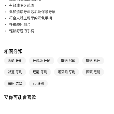
有效清除牙菌斑
Apple Pay
溫和清潔牙齒污垢及保護牙齦
街口支付
符合人體工程學的彩色手柄
多種顏色組合
悠遊付
輕鬆舒適的手柄
Google Pay
AFTEE先享後付
相關說明
相關分類
【關於「AFTEE先享後付」】
即享券
圓頭 牙刷
牙菌斑 牙刷
舒適 尼龍
舒適 彩色
AFTEE先享後付是「在收到商品之後才付款」的支付方式。 讓您購物簡單
便利好安心！
１．簡單：不需註冊會員、不需綁卡、不需儲值。
舒適 牙刷
尼龍 牙刷
護牙齦 牙刷
圓頭 尼龍
運送方式
２．便利：只要手機號碼，簡訊認證，即可結帳。
３．安心：先確認商品／服務後，再付款。
全家取貨付款
繽紛 柔軟
zp 牙刷
每筆NT$65，滿NT$390(含以上)免運費
【「AFTEE先享後付」結帳流程】
１．於結帳方式選擇「AFTEE先享後付」後，將跳轉至「AFTEE先享後付」
🔻你可能會喜歡
付款後全家取貨
結帳頁面，進行簡訊認證並確認金額後，即可完成結帳。
２．訂單成立數日內，您將收到繳費通知簡訊。
每筆NT$65，滿NT$390(含以上)免運費
３．收到繳費通知簡訊後14天內，點擊此簡訊中的連結，可透過四大超商／
ATM／網路銀行／等多元方式進行付款，方視為交易完成。