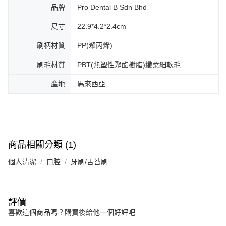
品牌
Pro Dental B Sdn Bhd
尺寸
22.9*4.2*2.4cm
刷柄材質
PP(聚丙烯)
刷毛材質
PBT(熱塑性聚酯樹脂)纖柔細軟毛
產地
馬來西亞
商品相關分類 (1)
個人清潔
口腔
牙刷/舌苔刷
評價
喜歡這個商品嗎？購買後給他一個好評吧