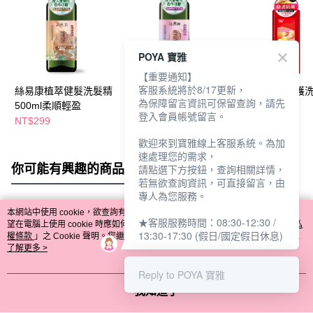
POYA 寶雅
【重要通知】
客服系統將於8/17更新，
絲易康植萃健髮洗髮精
絲易康植萃健髮洗髮精
絲易康薑活修護
為保障留言資訊可保留查詢，請先
500ml柔順輕盈
500ml蓬鬆豐盈
500ml
登入會員帳號留言。
NT$299
NT$299
NT$498
歡迎來到寶雅線上客服系統。為加
速處理您的需求，
你可能有興趣的商品
全站排行
請點選下方按鈕，查詢相關詳情，
若無欲查詢資訊，可直接留言，由
專人為您服務。
本網站中使用 cookie，欲查詢有關本網站使用 cookie 方式之詳情，及若您不希
★客服服務時間：08:30-12:30 /
熱門標籤
望在電腦上使用 cookie 時應如何變更電腦的 cookie 設定，請參閱本網站「
隱私
13:30-17:30 (假日/國定假日休息)
權條款
」之 Cookie 聲明。您繼續使用本網站即表示您同意本公司得按本網站使
用條款之 Cookie 聲明使用 cookie。
了解更多 >
Reply to POYA 寶雅
我知道了