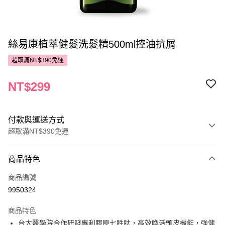
絲易康植萃健髮洗髮精500ml控油抗屑
超取滿NT$390免運
NT$299
付款與運送方式
超取滿NT$390免運
付款方式
商品特色
POYA支付
商品編號
信用卡一次付款
9950324
超商取貨付款
商品特色
LINE Pay
台大醫學院合作研發專利膠原七胜肽，高效喚活頭皮機能，強健