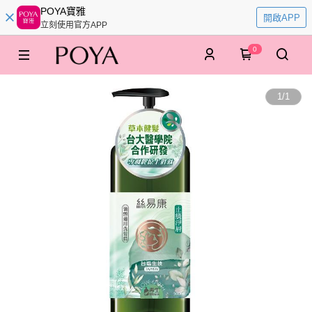
POYA寶雅
開啟APP
立刻使用官方APP
0
1
/
1