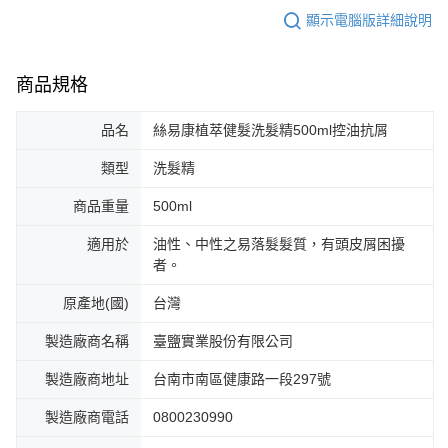
顯示電腦版詳細說明
商品規格
品名
絲易康植萃健髮洗髮精500ml控油抗屑
類型
洗髮精
商品重量
500ml
適用於
油性、中性之易落髮髮質，有頭皮屑困擾
者。
原產地(國)
台灣
製造廠商名稱
臺鹽實業股份有限公司
製造廠商地址
台南市南區健康路一段297號
製造廠商電話
0800230990