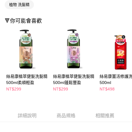
萊爾富取貨付款
※ 請注意：結帳手續完成當下不需立刻繳費，但若您需要取消訂單，請聯絡
植物 洗髮精
每筆NT$65，滿NT$490(含以上)免運費
購買商品的店家。未經商家同意取消之訂單仍視為有效，需透過AFTEE先享
後付繳納相關費用。
付款後萊爾富取貨
※ 交易是否成功請以「AFTEE先享後付 」之結帳頁面顯示為準，若有關於
🔻你可能會喜歡
是否繳費成功／繳費後需取消欲退款等相關疑問，請聯繫「AFTEE先享後付
每筆NT$65，滿NT$490(含以上)免運費
客戶支援中心」
https://netprotections.freshdesk.com/support/home
7-11取貨付款
【注意事項】
１．透過由恩沛科技股份有限公司提供之「AFTEE先享後付」服務完成之交
每筆NT$65，滿NT$490(含以上)免運費
易，需依本服務之必要範圍內提供個人資料，並將交易相關給付款項請求債
權轉讓予恩沛科技股份有限公司。
付款後7-11取貨
２．關於個人資料處理事宜，請瀏覽以下網址：
每筆NT$65，滿NT$490(含以上)免運費
https://aftee.tw/terms/#terms3
３．未成年的使用者請事先徵得法定代理人或監護人之同意方可使用
宅配(本島)
絲易康植萃健髮洗髮精
絲易康植萃健髮洗髮精
絲易康薑活修護
「AFTEE先享後付」，若未經同意申辦者引起之損失，本公司不負相關責
500ml柔順輕盈
500ml蓬鬆豐盈
500ml
任。
每筆NT$100，滿NT$790(含以上)免運費
４．使用「AFTEE先享後付」時，將依據個別帳號之用戶狀況，依本公司即
NT$299
NT$299
NT$498
時審查核予不同之上限額度；若仍有額度不足之情形，本公司將視審查結果
付款後寶雅門市自取(由倉庫統一出貨)
請求用戶進行身份認證。
每筆NT$80，滿NT$290(含以上)免運費
５．嚴禁一人註冊多個帳號或使用他人資訊註冊。若發現惡意使用之情形，
恩沛科技股份有限公司將有權停止該用戶之使用額度並採取法律行動。
詳細說明
商品規格
相關推薦