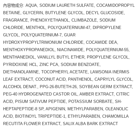
內容物成分: AQUA, SODIUM LAURETH SULFATE, COCAMIDOPROPYL
BETAINE, GLYCERIN, BUTYLENE GLYCOL, DECYL GLUCOSIDE,
FRAGRANCE, PHENOXYETHANOL, CLIMBAZOLE, SODIUM
CHLORIDE, MENTHOL, POLYQUATERNIUM-47, DIPROPYLENE
GLYCOL, POLYQUATERNIUM-7, GUAR
HYDROXYPROPYLTRIMONIUM CHLORIDE, COCAMIDE DEA,
MENTHOXYPROPANEDIOL, NIACINAMIDE, POLYQUATERNIUM-55,
MENTHANEDIOL, VANILLYL BUTYL ETHER, PROPYLENE GLYCOL,
PYRIDOXINE HCL, ZINC PCA, SODIUM BENZOATE,
DIETHANOLAMINE, TOCOPHERYL ACETATE, LAWSONIA INERMIS
LEAF EXTRACT, COCONUT ACID, PANTHENOL, CAPRYLYL GLYCOL,
ALCOHOL DENAT., PPG-26-BUTETH-26, SOYBEAN GERM EXTRACT,
PEG-40 HYDROGENATED CASTOR OIL, AMBER EXTRACT, CITRIC
ACID, PISUM SATIVUM PEPTIDE, POTASSIUM SORBATE, SH-
HEPTAPEPTIDE-8 SP, APIGENIN, METHYLPARABEN, OLEANOLIC
ACID, BIOTINOYL TRIPEPTIDE-1, ETHYLPARABEN, CHAMOMILLA
RECUTITA FLOWER EXTRACT, SALIX ALBA BARK EXTRACT