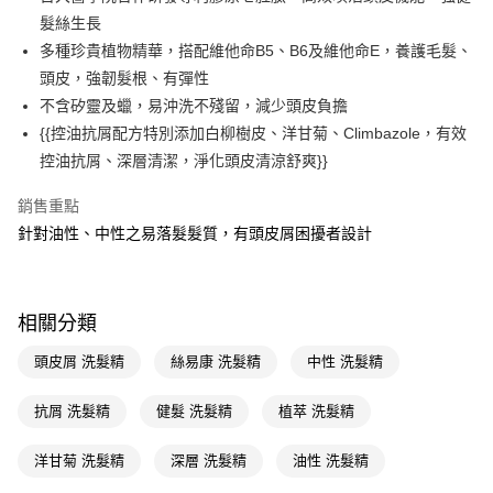
髮絲生長
Apple Pay
多種珍貴植物精華，搭配維他命B5、B6及維他命E，養護毛髮、
街口支付
頭皮，強韌髮根、有彈性
不含矽靈及蠟，易沖洗不殘留，減少頭皮負擔
悠遊付
{{控油抗屑配方特別添加白柳樹皮、洋甘菊、Climbazole，有效
Google Pay
控油抗屑、深層清潔，淨化頭皮清涼舒爽}}
AFTEE先享後付
銷售重點
相關說明
針對油性、中性之易落髮髮質，有頭皮屑困擾者設計
【關於「AFTEE先享後付」】
即享券
AFTEE先享後付是「在收到商品之後才付款」的支付方式。 讓您購物簡單
便利好安心！
１．簡單：不需註冊會員、不需綁卡、不需儲值。
運送方式
相關分類
２．便利：只要手機號碼，簡訊認證，即可結帳。
３．安心：先確認商品／服務後，再付款。
全家取貨付款
頭皮屑 洗髮精
絲易康 洗髮精
中性 洗髮精
每筆NT$65，滿NT$390(含以上)免運費
【「AFTEE先享後付」結帳流程】
１．於結帳方式選擇「AFTEE先享後付」後，將跳轉至「AFTEE先享後付」
抗屑 洗髮精
健髮 洗髮精
植萃 洗髮精
付款後全家取貨
結帳頁面，進行簡訊認證並確認金額後，即可完成結帳。
２．訂單成立數日內，您將收到繳費通知簡訊。
每筆NT$65，滿NT$390(含以上)免運費
洋甘菊 洗髮精
深層 洗髮精
油性 洗髮精
３．收到繳費通知簡訊後14天內，點擊此簡訊中的連結，可透過四大超商／
ATM／網路銀行／等多元方式進行付款，方視為交易完成。