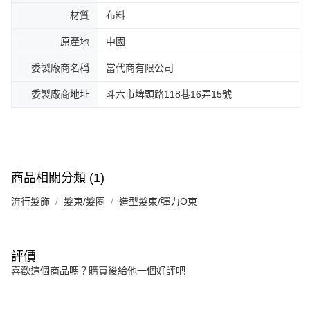
材質
布料
原產地
中國
委製廠商名稱
當代商有限公司
委製廠商地址
斗六市埤頭路118巷16弄15號
商品相關分類 (1)
流行髮飾
髮束/髮圈
造型髮束/彈力O束
評價
喜歡這個商品嗎？購買後給他一個好評吧