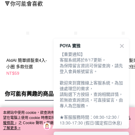
🔻你可能會喜歡
POYA 寶雅
【重要通知】
客服系統將於8/17更新，
AIdAI 簡單綁髮束4入-
AIdAI簡單綁髮束2入-
AIdAI日常百搭髮
為保障留言資訊可保留查詢，請先
小圈 多款任選
針織 多款任選
入-布圈圈 多款任
登入會員帳號留言。
NT$59
NT$59
NT$59
歡迎來到寶雅線上客服系統。為加
速處理您的需求，
你可能有興趣的商品
全站排行
請點選下方按鈕，查詢相關詳情，
若無欲查詢資訊，可直接留言，由
專人為您服務。
本網站中使用 cookie，欲查詢有關本網站使用 cookie 方式之詳情，及若您不希
★客服服務時間：08:30-12:30 /
熱門標籤
望在電腦上使用 cookie 時應如何變更電腦的 cookie 設定，請參閱本網站「
隱私
13:30-17:30 (假日/國定假日休息)
權條款
」之 Cookie 聲明。您繼續使用本網站即表示您同意本公司得按本網站使
用條款之 Cookie 聲明使用 cookie。
了解更多 >