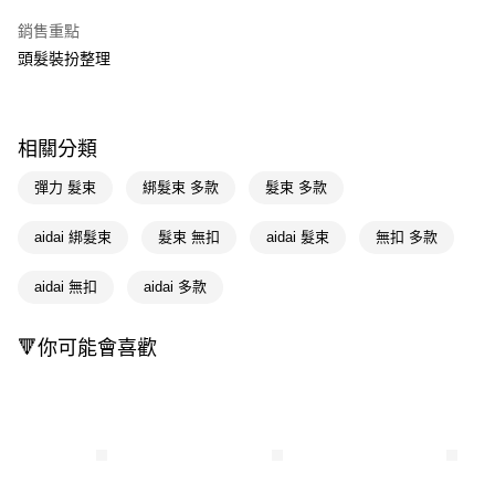
超商取貨付款
銷售重點
LINE Pay
頭髮裝扮整理
Apple Pay
街口支付
相關分類
悠遊付
彈力 髮束
綁髮束 多款
髮束 多款
Google Pay
aidai 綁髮束
髮束 無扣
aidai 髮束
無扣 多款
AFTEE先享後付
相關說明
aidai 無扣
aidai 多款
【關於「AFTEE先享後付」】
即享券
AFTEE先享後付是「在收到商品之後才付款」的支付方式。 讓您購物簡單
🔻你可能會喜歡
便利好安心！
１．簡單：不需註冊會員、不需綁卡、不需儲值。
運送方式
２．便利：只要手機號碼，簡訊認證，即可結帳。
３．安心：先確認商品／服務後，再付款。
全家取貨付款
每筆NT$65，滿NT$390(含以上)免運費
【「AFTEE先享後付」結帳流程】
１．於結帳方式選擇「AFTEE先享後付」後，將跳轉至「AFTEE先享後付」
付款後全家取貨
結帳頁面，進行簡訊認證並確認金額後，即可完成結帳。