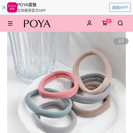
POYA寶雅
開啟APP
立刻使用官方APP
0
1
/
3