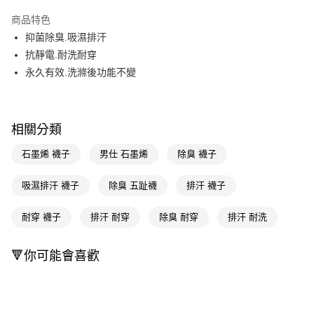
超商取貨付款
商品特色
LINE Pay
抑菌除臭.吸濕排汗
抗靜電.耐洗耐穿
Apple Pay
永久有效.洗滌後功能不變
街口支付
悠遊付
相關分類
Google Pay
石墨烯 襪子
男仕 石墨烯
除臭 襪子
AFTEE先享後付
相關說明
吸濕排汗 襪子
除臭 五趾襪
排汗 襪子
【關於「AFTEE先享後付」】
即享券
AFTEE先享後付是「在收到商品之後才付款」的支付方式。 讓您購物簡單
耐穿 襪子
排汗 耐穿
除臭 耐穿
排汗 耐洗
便利好安心！
１．簡單：不需註冊會員、不需綁卡、不需儲值。
運送方式
２．便利：只要手機號碼，簡訊認證，即可結帳。
🔻你可能會喜歡
３．安心：先確認商品／服務後，再付款。
全家取貨付款
每筆NT$65，滿NT$390(含以上)免運費
【「AFTEE先享後付」結帳流程】
１．於結帳方式選擇「AFTEE先享後付」後，將跳轉至「AFTEE先享後付」
付款後全家取貨
結帳頁面，進行簡訊認證並確認金額後，即可完成結帳。