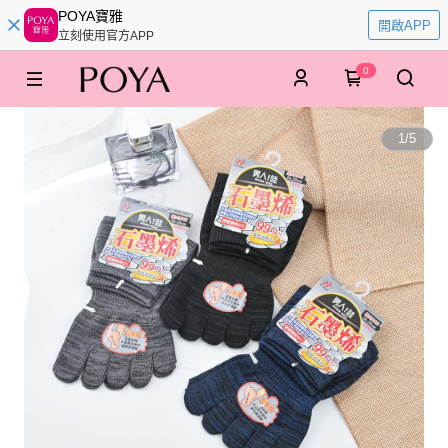
POYA寶雅
開啟APP
立刻使用官方APP
0
1
/
5