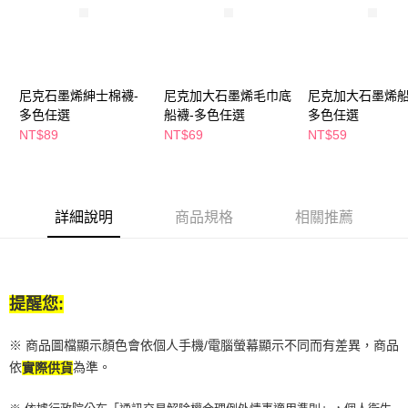
２．訂單成立數日內，您將收到繳費通知簡訊。
每筆NT$65，滿NT$390(含以上)免運費
３．收到繳費通知簡訊後14天內，點擊此簡訊中的連結，可透過四大超商／
ATM／網路銀行／等多元方式進行付款，方視為交易完成。
萊爾富取貨付款
※ 請注意：結帳手續完成當下不需立刻繳費，但若您需要取消訂單，請聯絡
每筆NT$65，滿NT$490(含以上)免運費
購買商品的店家。未經商家同意取消之訂單仍視為有效，需透過AFTEE先享
後付繳納相關費用。
尼克石墨烯紳士棉襪-
尼克加大石墨烯毛巾底
尼克加大石墨烯船
付款後萊爾富取貨
※ 交易是否成功請以「AFTEE先享後付 」之結帳頁面顯示為準，若有關於
多色任選
船襪-多色任選
多色任選
是否繳費成功／繳費後需取消欲退款等相關疑問，請聯繫「AFTEE先享後付
NT$89
NT$69
NT$59
每筆NT$65，滿NT$490(含以上)免運費
客戶支援中心」
https://netprotections.freshdesk.com/support/home
7-11取貨付款
【注意事項】
１．透過由恩沛科技股份有限公司提供之「AFTEE先享後付」服務完成之交
每筆NT$65，滿NT$490(含以上)免運費
易，需依本服務之必要範圍內提供個人資料，並將交易相關給付款項請求債
詳細說明
商品規格
相關推薦
權轉讓予恩沛科技股份有限公司。
付款後7-11取貨
２．關於個人資料處理事宜，請瀏覽以下網址：
每筆NT$65，滿NT$490(含以上)免運費
https://aftee.tw/terms/#terms3
３．未成年的使用者請事先徵得法定代理人或監護人之同意方可使用
宅配(本島)
「AFTEE先享後付」，若未經同意申辦者引起之損失，本公司不負相關責
提醒您:
任。
每筆NT$100，滿NT$790(含以上)免運費
４．使用「AFTEE先享後付」時，將依據個別帳號之用戶狀況，依本公司即
時審查核予不同之上限額度；若仍有額度不足之情形，本公司將視審查結果
付款後寶雅門市自取(由倉庫統一出貨)
※ 商品圖檔顯示顏色會依個人手機/電腦螢幕顯示不同而有差異，商品
請求用戶進行身份認證。
依
為準。
每筆NT$80，滿NT$290(含以上)免運費
實際供貨
５．嚴禁一人註冊多個帳號或使用他人資訊註冊。若發現惡意使用之情形，
恩沛科技股份有限公司將有權停止該用戶之使用額度並採取法律行動。