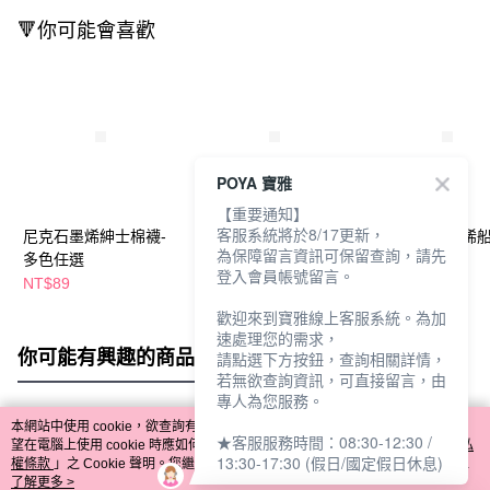
🔻你可能會喜歡
POYA 寶雅
【重要通知】
客服系統將於8/17更新，
尼克石墨烯紳士棉襪-
尼克加大石墨烯毛巾底
尼克加大石墨烯船
為保障留言資訊可保留查詢，請先
多色任選
船襪-多色任選
多色任選
登入會員帳號留言。
NT$89
NT$69
NT$59
歡迎來到寶雅線上客服系統。為加
速處理您的需求，
你可能有興趣的商品
全站排行
請點選下方按鈕，查詢相關詳情，
若無欲查詢資訊，可直接留言，由
專人為您服務。
本網站中使用 cookie，欲查詢有關本網站使用 cookie 方式之詳情，及若您不希
★客服服務時間：08:30-12:30 /
熱門標籤
望在電腦上使用 cookie 時應如何變更電腦的 cookie 設定，請參閱本網站「
隱私
13:30-17:30 (假日/國定假日休息)
權條款
」之 Cookie 聲明。您繼續使用本網站即表示您同意本公司得按本網站使
用條款之 Cookie 聲明使用 cookie。
了解更多 >