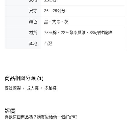
尺寸
26－29公分
顏色
黑、丈青、灰
材質
75％棉、22％聚酯纖維、3％彈性纖維
產地
台灣
商品相關分類 (1)
優質帽襪
成人襪
多趾襪
評價
喜歡這個商品嗎？購買後給他一個好評吧