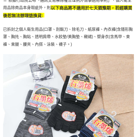
※ 依據行政院公布「通訊交易解除權合理例外情事適用準則」，個人衛生
用品除商品本身瑕疵外，則
以下商品將不適用於七天猶豫期，若經購買
後恕無法辦理退換貨:
已拆封之個人衛生用品(口罩、刮鬍刀、除毛刀、紙尿褲、內衣褲(含隱形胸
罩、胸扥、胸貼、透明肩帶、水餃墊/美胸墊、襯裙)、塑身衣(含馬甲、束
褲、束腿、腰夾、內搭、泳裝、襪子。)