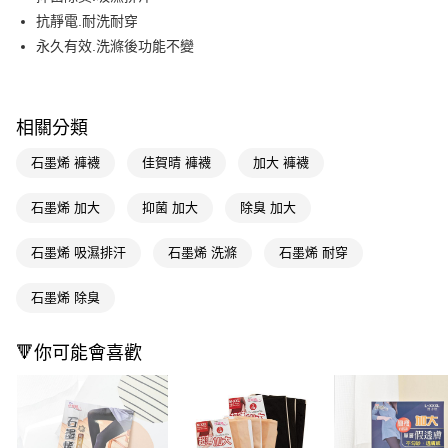
抗靜電.耐洗耐穿
Apple Pay
永久有效.洗滌後功能不變
街口支付
悠遊付
相關分類
Google Pay
石墨烯 褲襪
佳賀晴 褲襪
加大 褲襪
AFTEE先享後付
相關說明
石墨烯 加大
抑菌 加大
除臭 加大
【關於「AFTEE先享後付」】
即享券
AFTEE先享後付是「在收到商品之後才付款」的支付方式。 讓您購物簡單
石墨烯 吸濕排汗
石墨烯 洗滌
石墨烯 耐穿
便利好安心！
１．簡單：不需註冊會員、不需綁卡、不需儲值。
運送方式
２．便利：只要手機號碼，簡訊認證，即可結帳。
石墨烯 除臭
３．安心：先確認商品／服務後，再付款。
全家取貨付款
每筆NT$65，滿NT$390(含以上)免運費
【「AFTEE先享後付」結帳流程】
🔻你可能會喜歡
１．於結帳方式選擇「AFTEE先享後付」後，將跳轉至「AFTEE先享後付」
付款後全家取貨
結帳頁面，進行簡訊認證並確認金額後，即可完成結帳。
２．訂單成立數日內，您將收到繳費通知簡訊。
每筆NT$65，滿NT$390(含以上)免運費
３．收到繳費通知簡訊後14天內，點擊此簡訊中的連結，可透過四大超商／
ATM／網路銀行／等多元方式進行付款，方視為交易完成。