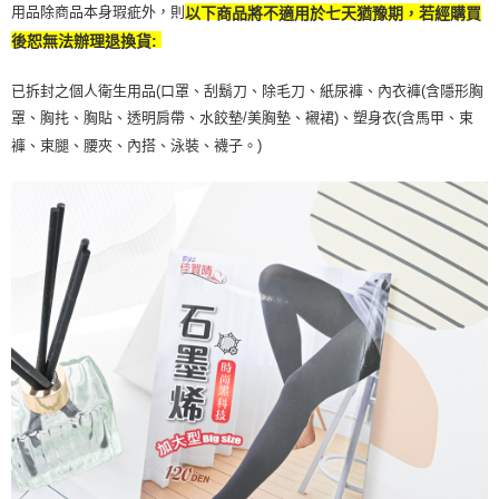
用品除商品本身瑕疵外，則
以下商品將不適用於七天猶豫期，若經購買
後恕無法辦理退換貨:
已拆封之個人衛生用品(口罩、刮鬍刀、除毛刀、紙尿褲、內衣褲(含隱形胸
罩、胸扥、胸貼、透明肩帶、水餃墊/美胸墊、襯裙)、塑身衣(含馬甲、束
褲、束腿、腰夾、內搭、泳裝、襪子。)