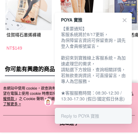
POYA 寶雅
【重要通知】
客服系統將於8/17更新，
佳賀晴石墨烯褲襪
8709佳賀晴極透加大
佳賀晴加大假透
為保障留言資訊可保留查詢，請先
褲襪3雙入-多款任選
襪-多款任選
登入會員帳號留言。
NT$149
NT$159
NT$249
歡迎來到寶雅線上客服系統。為加
速處理您的需求，
你可能有興趣的商品
全站排行
請點選下方按鈕，查詢相關詳情，
若無欲查詢資訊，可直接留言，由
專人為您服務。
本網站中使用 cookie，欲查詢有關本網站使用 cookie 方式之詳情，及若您不希
★客服服務時間：08:30-12:30 /
熱門標籤
望在電腦上使用 cookie 時應如何變更電腦的 cookie 設定，請參閱本網站「
隱私
13:30-17:30 (假日/國定假日休息)
權條款
」之 Cookie 聲明。您繼續使用本網站即表示您同意本公司得按本網站使
用條款之 Cookie 聲明使用 cookie。
了解更多 >
Reply to POYA 寶雅
我知道了