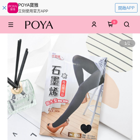
POYA寶雅
開啟APP
立刻使用官方APP
0
1
/
1