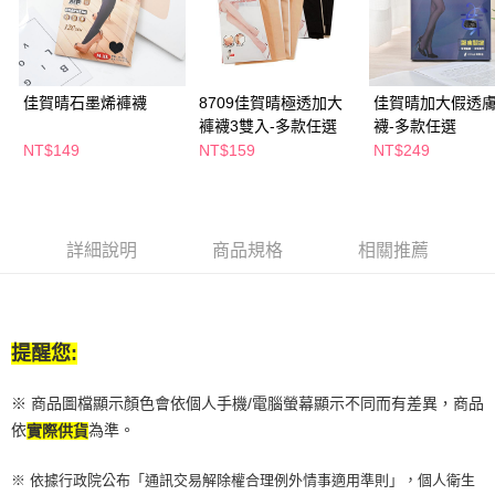
萊爾富取貨付款
※ 請注意：結帳手續完成當下不需立刻繳費，但若您需要取消訂單，請聯絡
每筆NT$65，滿NT$490(含以上)免運費
購買商品的店家。未經商家同意取消之訂單仍視為有效，需透過AFTEE先享
後付繳納相關費用。
付款後萊爾富取貨
※ 交易是否成功請以「AFTEE先享後付 」之結帳頁面顯示為準，若有關於
是否繳費成功／繳費後需取消欲退款等相關疑問，請聯繫「AFTEE先享後付
每筆NT$65，滿NT$490(含以上)免運費
佳賀晴石墨烯褲襪
8709佳賀晴極透加大
佳賀晴加大假透
客戶支援中心」
https://netprotections.freshdesk.com/support/home
褲襪3雙入-多款任選
襪-多款任選
7-11取貨付款
NT$149
NT$159
NT$249
【注意事項】
１．透過由恩沛科技股份有限公司提供之「AFTEE先享後付」服務完成之交
每筆NT$65，滿NT$490(含以上)免運費
易，需依本服務之必要範圍內提供個人資料，並將交易相關給付款項請求債
權轉讓予恩沛科技股份有限公司。
付款後7-11取貨
２．關於個人資料處理事宜，請瀏覽以下網址：
每筆NT$65，滿NT$490(含以上)免運費
詳細說明
商品規格
相關推薦
https://aftee.tw/terms/#terms3
３．未成年的使用者請事先徵得法定代理人或監護人之同意方可使用
宅配(本島)
「AFTEE先享後付」，若未經同意申辦者引起之損失，本公司不負相關責
任。
每筆NT$100，滿NT$790(含以上)免運費
４．使用「AFTEE先享後付」時，將依據個別帳號之用戶狀況，依本公司即
時審查核予不同之上限額度；若仍有額度不足之情形，本公司將視審查結果
提醒您:
付款後寶雅門市自取(由倉庫統一出貨)
請求用戶進行身份認證。
每筆NT$80，滿NT$290(含以上)免運費
５．嚴禁一人註冊多個帳號或使用他人資訊註冊。若發現惡意使用之情形，
※ 商品圖檔顯示顏色會依個人手機/電腦螢幕顯示不同而有差異，商品
恩沛科技股份有限公司將有權停止該用戶之使用額度並採取法律行動。
依
為準。
實際供貨
※ 依據行政院公布「通訊交易解除權合理例外情事適用準則」，個人衛生