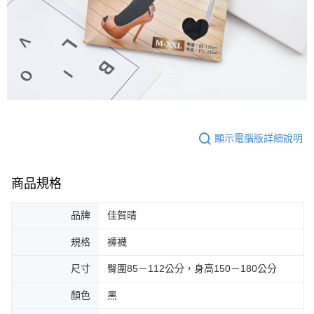
顯示電腦版詳細說明
商品規格
品牌
佳賀晴
規格
褲襪
尺寸
臀圍85－112公分，身高150－180公分
顏色
黑