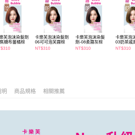
２．關於
付款後7-1
https://aft
每筆NT$6
３．未成
「AFTE
宅配(本島)
任。
４．使用「
每筆NT$1
即時審查
樂芙泡沫染髮劑
卡樂芙泡沫染髮劑
卡樂芙泡沫染髮
卡樂芙泡
結果請求
2焦糖布蕾橘棕
06可可泡芙霧棕
劑-08柔霧灰棕
03奶茶戚
付款後寶雅
５．嚴禁
$310
NT$310
NT$310
NT$310
每筆NT$8
形，恩沛
動。
說明
商品規格
相關推薦