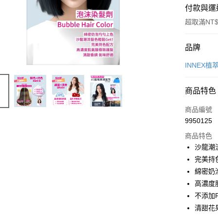
付款與運
超取滿NT$
付款方式
品牌
POYA支付
INNEX植
信用卡一
商品特色
超商取貨
商品編號
LINE Pay
9950125
商品特色
Apple Pay
沙龍潮
街口支付
完美持色
綿密奶
悠遊付
高濃度
Google Pa
不添加
清甜花
AFTEE先