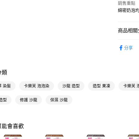
相關說明
銷售重點
【關於「A
綿密奶泡均
即享券
AFTEE
便利好安
１．簡單
２．便利
商品相關分
運送方式
３．安心
染髮造型
全家取貨
【「AFT
分享
每筆NT$6
１．於結帳
染髮造型
付」結帳
INNEX植
付款後全
２．訂單
３．收到繳
分類
每筆NT$6
／ATM／
※ 請注意
萊爾富取
華 染髮
卡樂芙 泡泡染
沙龍 造型
造型 果凍
絡購買商品
卡樂芙 
先享後付
每筆NT$6
※ 交易是
造型
修護 沙龍
保濕 沙龍
是否繳費成
付款後萊
付客戶支
每筆NT$6
【注意事
7-11取貨
１．透過由
可能會喜歡
交易，需
每筆NT$6
求債權轉