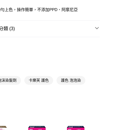
FTEE先享後付」】
勻上色，操作簡單，不添加PPD、阿摩尼亞
先享後付是「在收到商品之後才付款」的支付方式。 讓您購物簡單
心！
：不需註冊會員、不需綁卡、不需儲值。
：只要手機號碼，簡訊認證，即可結帳。
類 (3)
：先確認商品／服務後，再付款。
彩色染髮
泡泡染
付款
EE先享後付」結帳流程】
5，滿NT$390(含以上)免運費
方式選擇「AFTEE先享後付」後，將跳轉至「AFTEE先享後
★品牌精選
卡樂芙 COLORFUL
頁面，進行簡訊認證並確認金額後，即可完成結帳。
萃賦活
卡樂芙
家取貨
成立數日內，您將收到繳費通知簡訊。
費通知簡訊後14天內，點擊此簡訊中的連結，可透過四大超商
5，滿NT$390(含以上)免運費
網路銀行／等多元方式進行付款，方視為交易完成。
：結帳手續完成當下不需立刻繳費，但若您需要取消訂單，請聯
貨付款
的店家。未經商家同意取消之訂單仍視為有效，需透過AFTEE
泡沫染髮劑
卡樂芙 護色
護色 泡泡染
繳納相關費用。
5，滿NT$490(含以上)免運費
否成功請以「AFTEE先享後付 」之結帳頁面顯示為準，若有關於
功／繳費後需取消欲退款等相關疑問，請聯繫「AFTEE先享後
爾富取貨
援中心」
https://netprotections.freshdesk.com/support/home
5，滿NT$490(含以上)免運費
項】
付款
恩沛科技股份有限公司提供之「AFTEE先享後付」服務完成之
依本服務之必要範圍內提供個人資料，並將交易相關給付款項請
5，滿NT$490(含以上)免運費
讓予恩沛科技股份有限公司。