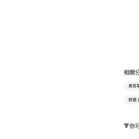
相關
美吾
舒適 
🔻你