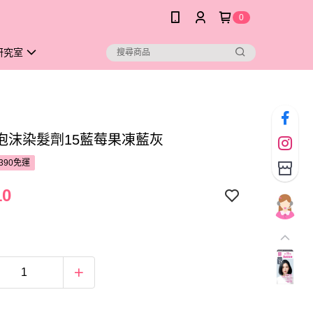
0
研究室
泡沫染髮劑15藍莓果凍藍灰
390免運
10