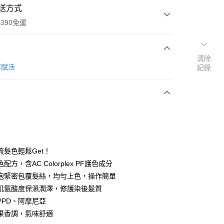
送方式
390免運
清除
萃賦活
紀錄
次付款
付款
流髮色輕鬆Get！
配方，含AC Colorplex PF護色成分
泡緊密包覆髮絲，均勻上色，操作簡單
肌氨酸度保濕潤澤，修護染後髮質
y
PPD、阿摩尼亞
果香調，氣味舒適
享後付