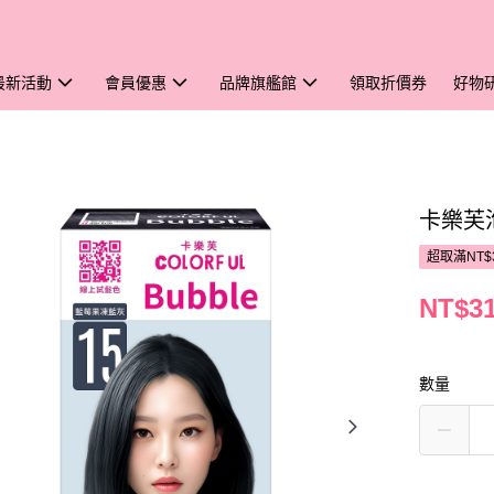
最新活動
會員優惠
品牌旗艦館
領取折價券
好物
卡樂芙
超取滿NT$
NT$3
數量