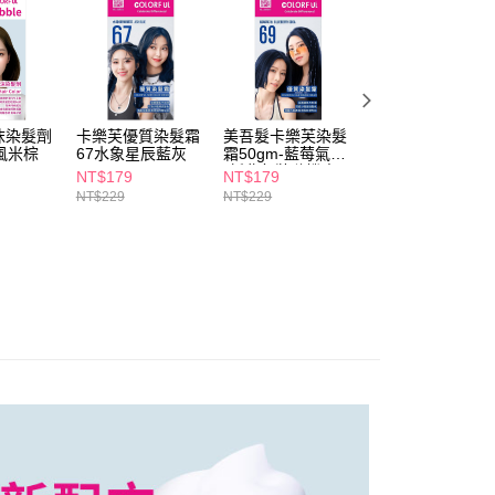
個人資料處理事宜，請瀏覽以下網址：
1取貨
ee.tw/terms/#terms3
5，滿NT$490(含以上)免運費
年的使用者請事先徵得法定代理人或監護人之同意方可使用
E先享後付」，若未經同意申辦者引起之損失，本公司不負相關責
AFTEE先享後付」時，將依據個別帳號之用戶狀況，依本公司
00，滿NT$790(含以上)免運費
核予不同之上限額度；若仍有額度不足之情形，本公司將視審查
沫染髮劑
卡樂芙優質染髮霜
美吾髮卡樂芙染髮
卡樂芙優質染髮霜
用戶進行身份認證。
風米棕
67水象星辰藍灰
霜50gm-藍莓氣泡
81風象雲彩粉櫻
門市自取(由倉庫統一出貨)
一人註冊多個帳號或使用他人資訊註冊。若發現惡意使用之情
(新舊包裝隨機出
NT$179
NT$179
NT$179
0，滿NT$290(含以上)免運費
科技股份有限公司將有權停止該用戶之使用額度並採取法律行
貨)
NT$229
NT$229
NT$229