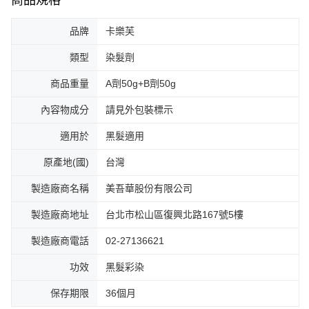
品牌
卡樂芙
類型
染髮劑
商品重量
A劑50g+B劑50g
內容物成分
請見外包裝標示
適用於
黑髮適用
原產地(國)
台灣
製造廠商名稱
美吾華股份有限公司
製造廠商地址
台北市松山區復興北路167號5樓
製造廠商電話
02-27136621
功效
黑髮彩染
保存期限
36個月