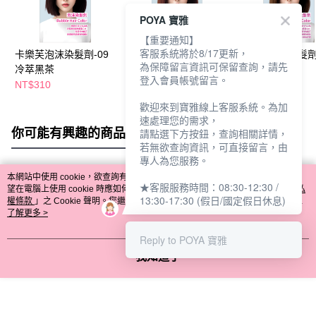
POYA 寶雅
【重要通知】
客服系統將於8/17更新，
卡樂芙泡沫染髮劑-09
卡樂芙泡沫染髮劑12焦
卡樂芙泡沫染髮劑
為保障留言資訊可保留查詢，請先
冷萃黑茶
糖布蕾橘棕
可泡芙霧棕
登入會員帳號留言。
NT$310
NT$310
NT$310
歡迎來到寶雅線上客服系統。為加
速處理您的需求，
你可能有興趣的商品
全站排行
請點選下方按鈕，查詢相關詳情，
若無欲查詢資訊，可直接留言，由
專人為您服務。
本網站中使用 cookie，欲查詢有關本網站使用 cookie 方式之詳情，及若您不希
★客服服務時間：08:30-12:30 /
熱門標籤
望在電腦上使用 cookie 時應如何變更電腦的 cookie 設定，請參閱本網站「
隱私
13:30-17:30 (假日/國定假日休息)
權條款
」之 Cookie 聲明。您繼續使用本網站即表示您同意本公司得按本網站使
用條款之 Cookie 聲明使用 cookie。
了解更多 >
Reply to POYA 寶雅
我知道了