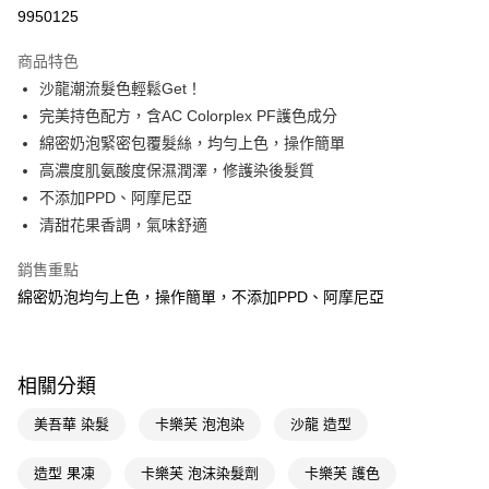
9950125
Apple Pay
商品特色
街口支付
沙龍潮流髮色輕鬆Get！
悠遊付
完美持色配方，含AC Colorplex PF護色成分
綿密奶泡緊密包覆髮絲，均勻上色，操作簡單
Google Pay
高濃度肌氨酸度保濕潤澤，修護染後髮質
AFTEE先享後付
不添加PPD、阿摩尼亞
相關說明
清甜花果香調，氣味舒適
【關於「AFTEE先享後付」】
即享券
AFTEE先享後付是「在收到商品之後才付款」的支付方式。 讓您購物簡單
銷售重點
便利好安心！
綿密奶泡均勻上色，操作簡單，不添加PPD、阿摩尼亞
１．簡單：不需註冊會員、不需綁卡、不需儲值。
運送方式
２．便利：只要手機號碼，簡訊認證，即可結帳。
３．安心：先確認商品／服務後，再付款。
全家取貨付款
每筆NT$65，滿NT$390(含以上)免運費
【「AFTEE先享後付」結帳流程】
相關分類
１．於結帳方式選擇「AFTEE先享後付」後，將跳轉至「AFTEE先享後付」
付款後全家取貨
結帳頁面，進行簡訊認證並確認金額後，即可完成結帳。
美吾華 染髮
卡樂芙 泡泡染
沙龍 造型
２．訂單成立數日內，您將收到繳費通知簡訊。
每筆NT$65，滿NT$390(含以上)免運費
３．收到繳費通知簡訊後14天內，點擊此簡訊中的連結，可透過四大超商／
造型 果凍
卡樂芙 泡沫染髮劑
卡樂芙 護色
ATM／網路銀行／等多元方式進行付款，方視為交易完成。