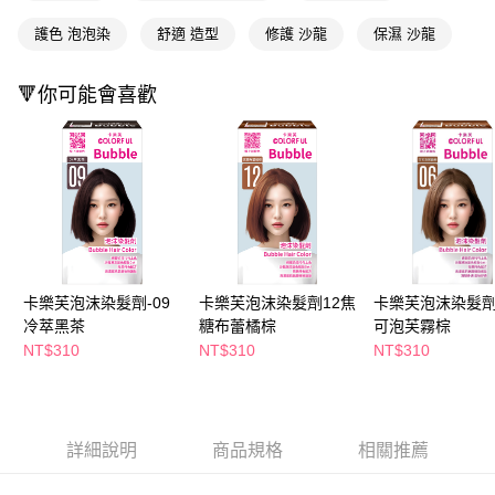
萊爾富取貨付款
※ 請注意：結帳手續完成當下不需立刻繳費，但若您需要取消訂單，請聯絡
每筆NT$65，滿NT$490(含以上)免運費
購買商品的店家。未經商家同意取消之訂單仍視為有效，需透過AFTEE先享
護色 泡泡染
舒適 造型
修護 沙龍
保濕 沙龍
後付繳納相關費用。
付款後萊爾富取貨
※ 交易是否成功請以「AFTEE先享後付 」之結帳頁面顯示為準，若有關於
是否繳費成功／繳費後需取消欲退款等相關疑問，請聯繫「AFTEE先享後付
🔻你可能會喜歡
每筆NT$65，滿NT$490(含以上)免運費
客戶支援中心」
https://netprotections.freshdesk.com/support/home
7-11取貨付款
【注意事項】
１．透過由恩沛科技股份有限公司提供之「AFTEE先享後付」服務完成之交
每筆NT$65，滿NT$490(含以上)免運費
易，需依本服務之必要範圍內提供個人資料，並將交易相關給付款項請求債
權轉讓予恩沛科技股份有限公司。
付款後7-11取貨
２．關於個人資料處理事宜，請瀏覽以下網址：
每筆NT$65，滿NT$490(含以上)免運費
https://aftee.tw/terms/#terms3
３．未成年的使用者請事先徵得法定代理人或監護人之同意方可使用
宅配(本島)
「AFTEE先享後付」，若未經同意申辦者引起之損失，本公司不負相關責
卡樂芙泡沫染髮劑-09
卡樂芙泡沫染髮劑12焦
卡樂芙泡沫染髮劑
任。
每筆NT$100，滿NT$790(含以上)免運費
冷萃黑茶
糖布蕾橘棕
可泡芙霧棕
４．使用「AFTEE先享後付」時，將依據個別帳號之用戶狀況，依本公司即
時審查核予不同之上限額度；若仍有額度不足之情形，本公司將視審查結果
NT$310
NT$310
NT$310
付款後寶雅門市自取(由倉庫統一出貨)
請求用戶進行身份認證。
每筆NT$80，滿NT$290(含以上)免運費
５．嚴禁一人註冊多個帳號或使用他人資訊註冊。若發現惡意使用之情形，
恩沛科技股份有限公司將有權停止該用戶之使用額度並採取法律行動。
詳細說明
商品規格
相關推薦