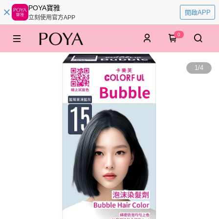
POYA寶雅
開啟APP
立刻使用官方APP
0
1
/
4