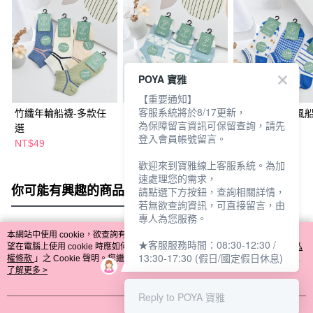
POYA 寶雅
【重要通知】
客服系統將於8/17更新，
竹纖年輪船襪-多款任
竹纖浪漫田野風船襪-
竹纖藍色海洋風船
為保障留言資訊可保留查詢，請先
選
多款任選
多款任選
登入會員帳號留言。
NT$49
NT$49
NT$49
歡迎來到寶雅線上客服系統。為加
速處理您的需求，
你可能有興趣的商品
全站排行
請點選下方按鈕，查詢相關詳情，
若無欲查詢資訊，可直接留言，由
專人為您服務。
本網站中使用 cookie，欲查詢有關本網站使用 cookie 方式之詳情，及若您不希
★客服服務時間：08:30-12:30 /
熱門標籤
望在電腦上使用 cookie 時應如何變更電腦的 cookie 設定，請參閱本網站「
隱私
13:30-17:30 (假日/國定假日休息)
權條款
」之 Cookie 聲明。您繼續使用本網站即表示您同意本公司得按本網站使
用條款之 Cookie 聲明使用 cookie。
了解更多 >
Reply to POYA 寶雅