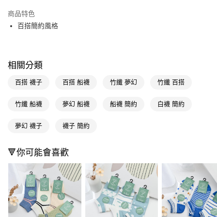
超商取貨付款
商品特色
LINE Pay
百搭簡約風格
Apple Pay
街口支付
相關分類
悠遊付
百搭 襪子
百搭 船襪
竹纖 夢幻
竹纖 百搭
Google Pay
竹纖 船襪
夢幻 船襪
船襪 簡約
白襪 簡約
AFTEE先享後付
相關說明
夢幻 襪子
襪子 簡約
【關於「AFTEE先享後付」】
即享券
AFTEE先享後付是「在收到商品之後才付款」的支付方式。 讓您購物簡單
🔻你可能會喜歡
便利好安心！
１．簡單：不需註冊會員、不需綁卡、不需儲值。
運送方式
２．便利：只要手機號碼，簡訊認證，即可結帳。
３．安心：先確認商品／服務後，再付款。
全家取貨付款
每筆NT$65，滿NT$390(含以上)免運費
【「AFTEE先享後付」結帳流程】
１．於結帳方式選擇「AFTEE先享後付」後，將跳轉至「AFTEE先享後付」
付款後全家取貨
結帳頁面，進行簡訊認證並確認金額後，即可完成結帳。