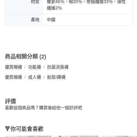
材質
螺縈46％、棉20％、聚酯纖維33％、彈性
纖維2％
產地
中國
商品相關分類 (2)
優質帽襪
功能襪
抗菌消臭襪
優質帽襪
成人襪
船型/踝襪
評價
喜歡這個商品嗎？購買後給他一個好評吧
🔻你可能會喜歡