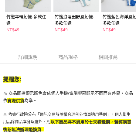
２．訂單成立數日內，您將收到繳費通知簡訊。
每筆NT$65，滿NT$390(含以上)免運費
３．收到繳費通知簡訊後14天內，點擊此簡訊中的連結，可透過四大超商／
ATM／網路銀行／等多元方式進行付款，方視為交易完成。
竹纖年輪船襪-多款任
竹纖浪漫田野風船襪-
竹纖藍色海洋風船
萊爾富取貨付款
※ 請注意：結帳手續完成當下不需立刻繳費，但若您需要取消訂單，請聯絡
選
多款任選
多款任選
每筆NT$65，滿NT$490(含以上)免運費
購買商品的店家。未經商家同意取消之訂單仍視為有效，需透過AFTEE先享
NT$49
NT$49
NT$49
後付繳納相關費用。
付款後萊爾富取貨
※ 交易是否成功請以「AFTEE先享後付 」之結帳頁面顯示為準，若有關於
是否繳費成功／繳費後需取消欲退款等相關疑問，請聯繫「AFTEE先享後付
每筆NT$65，滿NT$490(含以上)免運費
客戶支援中心」
https://netprotections.freshdesk.com/support/home
7-11取貨付款
詳細說明
商品規格
相關推薦
【注意事項】
１．透過由恩沛科技股份有限公司提供之「AFTEE先享後付」服務完成之交
每筆NT$65，滿NT$490(含以上)免運費
易，需依本服務之必要範圍內提供個人資料，並將交易相關給付款項請求債
權轉讓予恩沛科技股份有限公司。
付款後7-11取貨
提醒您:
２．關於個人資料處理事宜，請瀏覽以下網址：
每筆NT$65，滿NT$490(含以上)免運費
https://aftee.tw/terms/#terms3
３．未成年的使用者請事先徵得法定代理人或監護人之同意方可使用
※ 商品圖檔顯示顏色會依個人手機/電腦螢幕顯示不同而有差異，商品
宅配(本島)
「AFTEE先享後付」，若未經同意申辦者引起之損失，本公司不負相關責
依
為準。
實際供貨
任。
每筆NT$100，滿NT$790(含以上)免運費
４．使用「AFTEE先享後付」時，將依據個別帳號之用戶狀況，依本公司即
時審查核予不同之上限額度；若仍有額度不足之情形，本公司將視審查結果
※ 依據行政院公布「通訊交易解除權合理例外情事適用準則」，個人衛生
付款後寶雅門市自取(由倉庫統一出貨)
請求用戶進行身份認證。
用品除商品本身瑕疵外，則
以下商品將不適用於七天猶豫期，若經購買
每筆NT$80，滿NT$290(含以上)免運費
５．嚴禁一人註冊多個帳號或使用他人資訊註冊。若發現惡意使用之情形，
後恕無法辦理退換貨:
恩沛科技股份有限公司將有權停止該用戶之使用額度並採取法律行動。