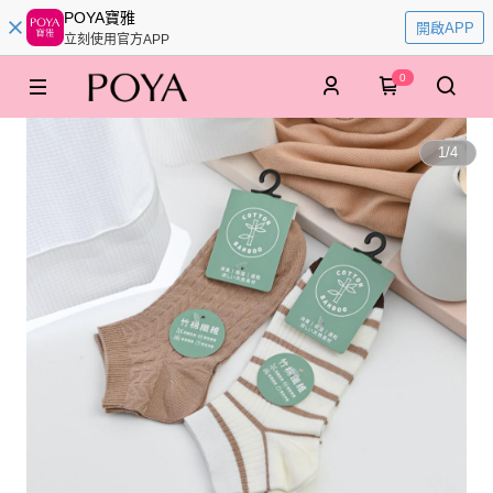
POYA寶雅
開啟APP
立刻使用官方APP
0
1
/
4