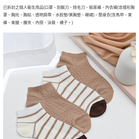
已拆封之個人衛生用品(口罩、刮鬍刀、除毛刀、紙尿褲、內衣褲(含隱形胸
罩、胸扥、胸貼、透明肩帶、水餃墊/美胸墊、襯裙)、塑身衣(含馬甲、束
褲、束腿、腰夾、內搭、泳裝、襪子。)