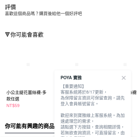
評價
喜歡這個商品嗎？購買後給他一個好評吧
🔻你可能會喜歡
POYA 寶雅
【重要通知】
客服系統將於8/17更新，
小公主緹花蕾絲襪-多
LDH-無縫拼接蕾絲造
360度矽膠蕾絲襪
為保障留言資訊可保留查詢，請先
款任選
型褲-L-多款任選
色任選
登入會員帳號留言。
NT$59
NT$139
NT$59
歡迎來到寶雅線上客服系統。為加
速處理您的需求，
你可能有興趣的商品
全站排行
請點選下方按鈕，查詢相關詳情，
若無欲查詢資訊，可直接留言，由