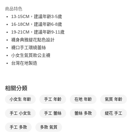
超商取貨付款
商品特色
LINE Pay
13-15CM，建議年齡3-5歲
16-18CM，建議年齡6-8歲
Apple Pay
19-21CM，建議年齡9-11歲
街口支付
襪身典雅緹花點色設計
襪口手工環繞蕾絲
悠遊付
小女生氣質款公主襪
Google Pay
台灣在地製造
AFTEE先享後付
相關說明
【關於「AFTEE先享後付」】
相關分類
即享券
AFTEE先享後付是「在收到商品之後才付款」的支付方式。 讓您購物簡單
便利好安心！
小女生 年齡
手工 年齡
在地 年齡
氣質 年齡
１．簡單：不需註冊會員、不需綁卡、不需儲值。
運送方式
２．便利：只要手機號碼，簡訊認證，即可結帳。
手工 小女生
手工 蕾絲
蕾絲 多款
緹花 手工
３．安心：先確認商品／服務後，再付款。
全家取貨付款
每筆NT$65，滿NT$390(含以上)免運費
【「AFTEE先享後付」結帳流程】
手工 多款
多款 氣質
１．於結帳方式選擇「AFTEE先享後付」後，將跳轉至「AFTEE先享後付」
付款後全家取貨
結帳頁面，進行簡訊認證並確認金額後，即可完成結帳。