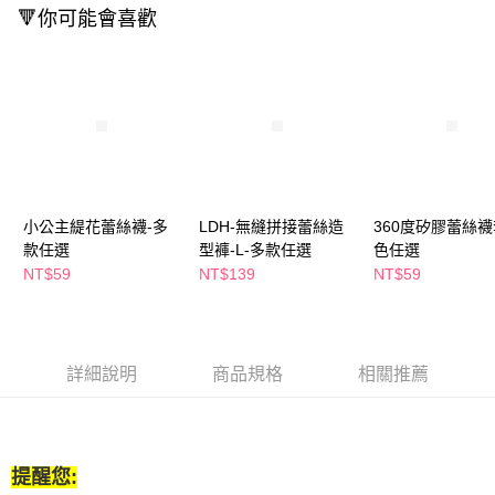
２．訂單成立數日內，您將收到繳費通知簡訊。
🔻你可能會喜歡
每筆NT$65，滿NT$390(含以上)免運費
３．收到繳費通知簡訊後14天內，點擊此簡訊中的連結，可透過四大超商／
ATM／網路銀行／等多元方式進行付款，方視為交易完成。
萊爾富取貨付款
※ 請注意：結帳手續完成當下不需立刻繳費，但若您需要取消訂單，請聯絡
每筆NT$65，滿NT$490(含以上)免運費
購買商品的店家。未經商家同意取消之訂單仍視為有效，需透過AFTEE先享
後付繳納相關費用。
付款後萊爾富取貨
※ 交易是否成功請以「AFTEE先享後付 」之結帳頁面顯示為準，若有關於
是否繳費成功／繳費後需取消欲退款等相關疑問，請聯繫「AFTEE先享後付
每筆NT$65，滿NT$490(含以上)免運費
客戶支援中心」
https://netprotections.freshdesk.com/support/home
7-11取貨付款
【注意事項】
小公主緹花蕾絲襪-多
LDH-無縫拼接蕾絲造
360度矽膠蕾絲襪
１．透過由恩沛科技股份有限公司提供之「AFTEE先享後付」服務完成之交
每筆NT$65，滿NT$490(含以上)免運費
款任選
型褲-L-多款任選
色任選
易，需依本服務之必要範圍內提供個人資料，並將交易相關給付款項請求債
權轉讓予恩沛科技股份有限公司。
NT$59
NT$139
NT$59
付款後7-11取貨
２．關於個人資料處理事宜，請瀏覽以下網址：
每筆NT$65，滿NT$490(含以上)免運費
https://aftee.tw/terms/#terms3
３．未成年的使用者請事先徵得法定代理人或監護人之同意方可使用
宅配(本島)
「AFTEE先享後付」，若未經同意申辦者引起之損失，本公司不負相關責
任。
詳細說明
商品規格
相關推薦
每筆NT$100，滿NT$790(含以上)免運費
４．使用「AFTEE先享後付」時，將依據個別帳號之用戶狀況，依本公司即
時審查核予不同之上限額度；若仍有額度不足之情形，本公司將視審查結果
付款後寶雅門市自取(由倉庫統一出貨)
請求用戶進行身份認證。
每筆NT$80，滿NT$290(含以上)免運費
５．嚴禁一人註冊多個帳號或使用他人資訊註冊。若發現惡意使用之情形，
恩沛科技股份有限公司將有權停止該用戶之使用額度並採取法律行動。
提醒您: