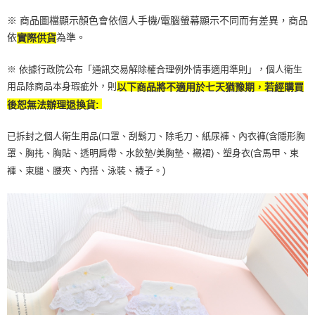
※ 商品圖檔顯示顏色會依個人手機/電腦螢幕顯示不同而有差異，商品
依
為準。
實際供貨
※ 依據行政院公布「通訊交易解除權合理例外情事適用準則」，個人衛生
用品除商品本身瑕疵外，則
以下商品將不適用於七天猶豫期，若經購買
後恕無法辦理退換貨:
已拆封之個人衛生用品(口罩、刮鬍刀、除毛刀、紙尿褲、內衣褲(含隱形胸
罩、胸扥、胸貼、透明肩帶、水餃墊/美胸墊、襯裙)、塑身衣(含馬甲、束
褲、束腿、腰夾、內搭、泳裝、襪子。)