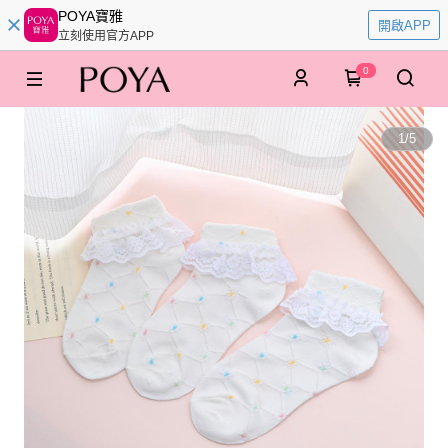
POYA寶雅
開啟APP
立刻使用官方APP
0
1
/
5