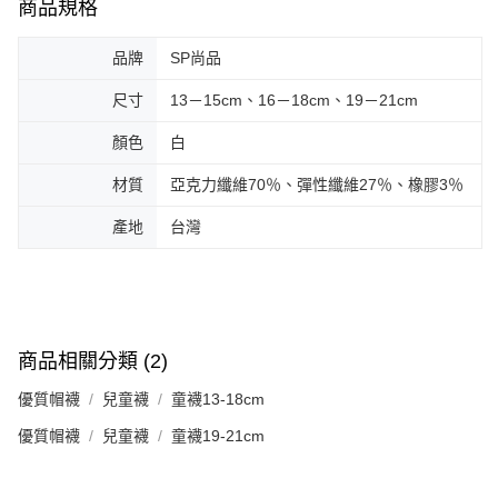
商品規格
品牌
SP尚品
尺寸
13－15cm、16－18cm、19－21cm
顏色
白
材質
亞克力纖維70％、彈性纖維27％、橡膠3％
產地
台灣
商品相關分類 (2)
優質帽襪
兒童襪
童襪13-18cm
優質帽襪
兒童襪
童襪19-21cm