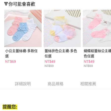
２．訂單成立數日內，您將收到繳費通知簡訊。
🔻你可能會喜歡
每筆NT$65，滿NT$390(含以上)免運費
３．收到繳費通知簡訊後14天內，點擊此簡訊中的連結，可透過四大超商／
ATM／網路銀行／等多元方式進行付款，方視為交易完成。
萊爾富取貨付款
※ 請注意：結帳手續完成當下不需立刻繳費，但若您需要取消訂單，請聯絡
每筆NT$65，滿NT$490(含以上)免運費
購買商品的店家。未經商家同意取消之訂單仍視為有效，需透過AFTEE先享
後付繳納相關費用。
付款後萊爾富取貨
※ 交易是否成功請以「AFTEE先享後付 」之結帳頁面顯示為準，若有關於
是否繳費成功／繳費後需取消欲退款等相關疑問，請聯繫「AFTEE先享後付
每筆NT$65，滿NT$490(含以上)免運費
客戶支援中心」
https://netprotections.freshdesk.com/support/home
7-11取貨付款
【注意事項】
小公主蕾絲襪-多款任
蕾絲拚色公主襪-多色
蝴蝶結蕾絲公主襪
１．透過由恩沛科技股份有限公司提供之「AFTEE先享後付」服務完成之交
每筆NT$65，滿NT$490(含以上)免運費
選
任選
色任選
易，需依本服務之必要範圍內提供個人資料，並將交易相關給付款項請求債
權轉讓予恩沛科技股份有限公司。
NT$69
NT$49
NT$49
付款後7-11取貨
２．關於個人資料處理事宜，請瀏覽以下網址：
NT$59
NT$59
每筆NT$65，滿NT$490(含以上)免運費
https://aftee.tw/terms/#terms3
３．未成年的使用者請事先徵得法定代理人或監護人之同意方可使用
宅配(本島)
「AFTEE先享後付」，若未經同意申辦者引起之損失，本公司不負相關責
任。
詳細說明
商品規格
相關推薦
每筆NT$100，滿NT$790(含以上)免運費
４．使用「AFTEE先享後付」時，將依據個別帳號之用戶狀況，依本公司即
時審查核予不同之上限額度；若仍有額度不足之情形，本公司將視審查結果
付款後寶雅門市自取(由倉庫統一出貨)
請求用戶進行身份認證。
每筆NT$80，滿NT$290(含以上)免運費
５．嚴禁一人註冊多個帳號或使用他人資訊註冊。若發現惡意使用之情形，
恩沛科技股份有限公司將有權停止該用戶之使用額度並採取法律行動。
提醒您: