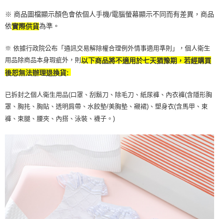
※ 商品圖檔顯示顏色會依個人手機/電腦螢幕顯示不同而有差異，商品
依
為準。
實際供貨
※ 依據行政院公布「通訊交易解除權合理例外情事適用準則」，個人衛生
用品除商品本身瑕疵外，則
以下商品將不適用於七天猶豫期，若經購買
後恕無法辦理退換貨:
已拆封之個人衛生用品(口罩、刮鬍刀、除毛刀、紙尿褲、內衣褲(含隱形胸
罩、胸扥、胸貼、透明肩帶、水餃墊/美胸墊、襯裙)、塑身衣(含馬甲、束
褲、束腿、腰夾、內搭、泳裝、襪子。)