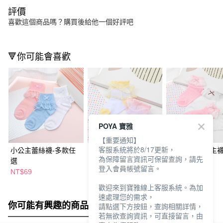
評價
喜歡這個商品嗎？購買後給他一個好評吧
🔻你可能會喜歡
POYA 寶雅
【重要通知】
客服系統將於8/17更新，
小公主蕾絲襪-多款任
蕾絲拚色公主襪-多色
蝴蝶結蕾絲公主襪
為保障留言資訊可保留查詢，請先
選
任選
色任選
登入會員帳號留言。
NT$69
NT$49
NT$49
NT$59
NT$59
歡迎來到寶雅線上客服系統。為加
速處理您的需求，
你可能有興趣的商品
全站排行
請點選下方按鈕，查詢相關詳情，
若無欲查詢資訊，可直接留言，由