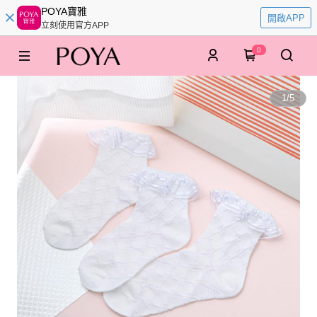
POYA寶雅
開啟APP
立刻使用官方APP
0
1
/
5