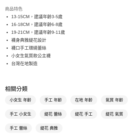
超商取貨付款
商品特色
LINE Pay
13-15CM，建議年齡3-5歲
16-18CM，建議年齡6-8歲
Apple Pay
19-21CM，建議年齡9-11歲
街口支付
襪身典雅緹花設計
襪口手工環繞蕾絲
悠遊付
小女生氣質款公主襪
Google Pay
台灣在地製造
AFTEE先享後付
相關說明
【關於「AFTEE先享後付」】
相關分類
即享券
AFTEE先享後付是「在收到商品之後才付款」的支付方式。 讓您購物簡單
便利好安心！
小女生 年齡
手工 年齡
在地 年齡
氣質 年齡
１．簡單：不需註冊會員、不需綁卡、不需儲值。
運送方式
２．便利：只要手機號碼，簡訊認證，即可結帳。
手工 小女生
緹花 蕾絲
緹花 手工
緹花 氣質
３．安心：先確認商品／服務後，再付款。
全家取貨付款
每筆NT$65，滿NT$390(含以上)免運費
【「AFTEE先享後付」結帳流程】
手工 蕾絲
緹花 典雅
１．於結帳方式選擇「AFTEE先享後付」後，將跳轉至「AFTEE先享後付」
付款後全家取貨
結帳頁面，進行簡訊認證並確認金額後，即可完成結帳。