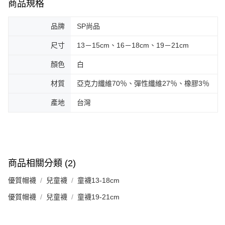
商品規格
品牌
SP尚品
尺寸
13－15cm、16－18cm、19－21cm
顏色
白
材質
亞克力纖維70％、彈性纖維27％、橡膠3％
產地
台灣
商品相關分類 (2)
優質帽襪
兒童襪
童襪13-18cm
優質帽襪
兒童襪
童襪19-21cm