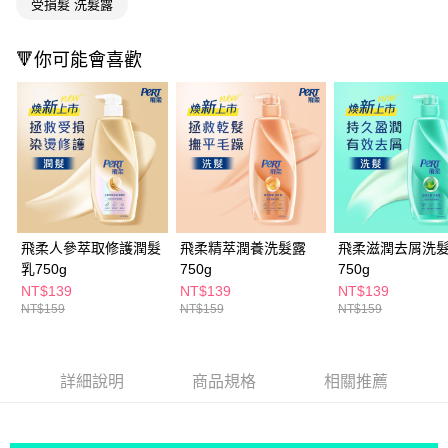
受損髮 洗髮露
ATM／網路銀行／等多元方式進行付款，方視為交易完成。
萊爾富取貨付款
※ 請注意：結帳手續完成當下不需立刻繳費，但若您需要取消訂單，請聯絡
每筆NT$65，滿NT$490(含以上)免運費
購買商品的店家。未經商家同意取消之訂單仍視為有效，需透過AFTEE先享
🔻你可能會喜歡
後付繳納相關費用。
付款後萊爾富取貨
※ 交易是否成功請以「AFTEE先享後付 」之結帳頁面顯示為準，若有關於
是否繳費成功／繳費後需取消欲退款等相關疑問，請聯繫「AFTEE先享後付
每筆NT$65，滿NT$490(含以上)免運費
客戶支援中心」
https://netprotections.freshdesk.com/support/home
7-11取貨付款
【注意事項】
１．透過由恩沛科技股份有限公司提供之「AFTEE先享後付」服務完成之交
每筆NT$65，滿NT$490(含以上)免運費
易，需依本服務之必要範圍內提供個人資料，並將交易相關給付款項請求債
權轉讓予恩沛科技股份有限公司。
付款後7-11取貨
２．關於個人資料處理事宜，請瀏覽以下網址：
每筆NT$65，滿NT$490(含以上)免運費
https://aftee.tw/terms/#terms3
飛柔人參萃取修護潤髮
飛柔精萃潤養洗髮露
飛柔滋潤去屑洗
３．未成年的使用者請事先徵得法定代理人或監護人之同意方可使用
乳750g
750g
750g
宅配(本島)
「AFTEE先享後付」，若未經同意申辦者引起之損失，本公司不負相關責
NT$139
NT$139
NT$139
任。
每筆NT$100，滿NT$790(含以上)免運費
NT$159
NT$159
NT$159
４．使用「AFTEE先享後付」時，將依據個別帳號之用戶狀況，依本公司即
時審查核予不同之上限額度；若仍有額度不足之情形，本公司將視審查結果
付款後寶雅門市自取(由倉庫統一出貨)
請求用戶進行身份認證。
每筆NT$80，滿NT$290(含以上)免運費
５．嚴禁一人註冊多個帳號或使用他人資訊註冊。若發現惡意使用之情形，
詳細說明
商品規格
相關推薦
恩沛科技股份有限公司將有權停止該用戶之使用額度並採取法律行動。