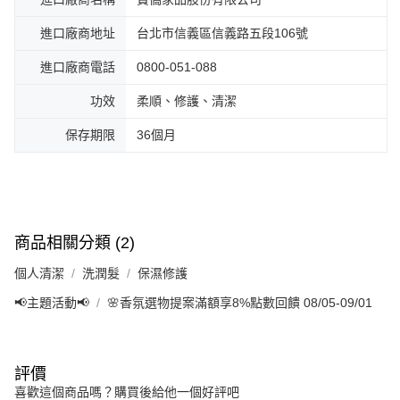
進口廠商地址
台北市信義區信義路五段106號
進口廠商電話
0800-051-088
功效
柔順、修護、清潔
保存期限
36個月
商品相關分類 (2)
個人清潔
洗潤髮
保濕修護
📢主題活動📢
🌸香氛選物提案滿額享8%點數回饋 08/05-09/01
評價
喜歡這個商品嗎？購買後給他一個好評吧