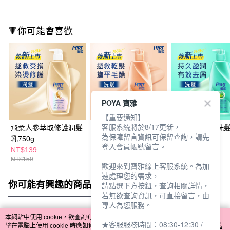
🔻你可能會喜歡
POYA 寶雅
【重要通知】
客服系統將於8/17更新，
飛柔人參萃取修護潤髮
飛柔精萃潤養洗髮露
飛柔滋潤去屑洗
為保障留言資訊可保留查詢，請先
乳750g
750g
750g
登入會員帳號留言。
NT$139
NT$139
NT$139
NT$159
NT$159
NT$159
歡迎來到寶雅線上客服系統。為加
速處理您的需求，
你可能有興趣的商品
全站排行
請點選下方按鈕，查詢相關詳情，
若無欲查詢資訊，可直接留言，由
專人為您服務。
本網站中使用 cookie，欲查詢有關本網站使用 cookie 方式之詳情，及若您不希
★客服服務時間：08:30-12:30 /
熱門標籤
望在電腦上使用 cookie 時應如何變更電腦的 cookie 設定，請參閱本網站「
隱私