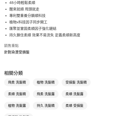
LINE Pay
48小時輕鬆柔順
醒來就順 甩頭就走
Apple Pay
專利雙重養分鎖順科技
街口支付
植物x科技因子同步開工
匯聚並鞏固柔順因子強化鏈結
悠遊付
持久鎖住柔順 效果不易流失 定義柔順新高度
Google Pay
銷售重點
AFTEE先享後付
針對染燙受損髮
相關說明
【關於「AFTEE先享後付」】
即享券
AFTEE先享後付是「在收到商品之後才付款」的支付方式。 讓您購物簡單
便利好安心！
相關分類
１．簡單：不需註冊會員、不需綁卡、不需儲值。
運送方式
２．便利：只要手機號碼，簡訊認證，即可結帳。
飛柔 洗髮精
植物 洗髮精
受損髮 洗髮精
３．安心：先確認商品／服務後，再付款。
全家取貨付款
每筆NT$65，滿NT$390(含以上)免運費
柔順 洗髮精
飛柔 洗髮露
柔順 洗髮露
【「AFTEE先享後付」結帳流程】
１．於結帳方式選擇「AFTEE先享後付」後，將跳轉至「AFTEE先享後付」
付款後全家取貨
結帳頁面，進行簡訊認證並確認金額後，即可完成結帳。
植物 洗髮露
持久 洗髮精
柔順 受損髮
２．訂單成立數日內，您將收到繳費通知簡訊。
每筆NT$65，滿NT$390(含以上)免運費
３．收到繳費通知簡訊後14天內，點擊此簡訊中的連結，可透過四大超商／