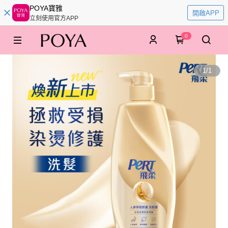
POYA寶雅
開啟APP
立刻使用官方APP
0
1
/
1