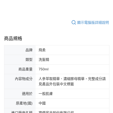
顯示電腦版詳細說明
商品規格
品牌
飛柔
類型
洗髮精
商品重量
750ml
內容物成分
人參萃取精華、濃縮酵母精華，完整成分請
見產品外包裝中文標籤
適用於
一般肌膚
原產地(國)
中國
進口廠商名稱
寶僑家品股份有限公司