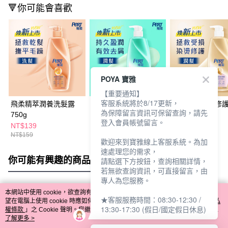
🔻你可能會喜歡
POYA 寶雅
【重要通知】
客服系統將於8/17更新，
飛柔精萃潤養洗髮露
飛柔滋潤去屑潤髮乳
飛柔人參萃取修
為保障留言資訊可保留查詢，請先
750g
750g
乳750g
登入會員帳號留言。
NT$139
NT$139
NT$139
NT$159
NT$159
NT$159
歡迎來到寶雅線上客服系統。為加
速處理您的需求，
你可能有興趣的商品
全站排行
請點選下方按鈕，查詢相關詳情，
若無欲查詢資訊，可直接留言，由
專人為您服務。
本網站中使用 cookie，欲查詢有關本網站使用 cookie 方式之詳情，及若您不希
★客服服務時間：08:30-12:30 /
熱門標籤
望在電腦上使用 cookie 時應如何變更電腦的 cookie 設定，請參閱本網站「
隱私
13:30-17:30 (假日/國定假日休息)
權條款
」之 Cookie 聲明。您繼續使用本網站即表示您同意本公司得按本網站使
用條款之 Cookie 聲明使用 cookie。
了解更多 >