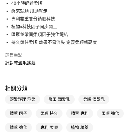
LINE Pay
48小時輕鬆柔順
醒來就順 甩頭就走
Apple Pay
專利雙重養分鎖順科技
街口支付
植物x科技因子同步開工
匯聚並鞏固柔順因子強化鏈結
悠遊付
持久鎖住柔順 效果不易流失 定義柔順新高度
Google Pay
銷售重點
AFTEE先享後付
針對乾澀毛躁髮
相關說明
【關於「AFTEE先享後付」】
即享券
AFTEE先享後付是「在收到商品之後才付款」的支付方式。 讓您購物簡單
便利好安心！
相關分類
１．簡單：不需註冊會員、不需綁卡、不需儲值。
運送方式
２．便利：只要手機號碼，簡訊認證，即可結帳。
頭髮護理 飛柔
飛柔 潤髮乳
柔順 潤髮乳
３．安心：先確認商品／服務後，再付款。
全家取貨付款
每筆NT$65，滿NT$390(含以上)免運費
精萃 因子
柔順 持久
精萃 專利
柔順 強化
【「AFTEE先享後付」結帳流程】
１．於結帳方式選擇「AFTEE先享後付」後，將跳轉至「AFTEE先享後付」
付款後全家取貨
結帳頁面，進行簡訊認證並確認金額後，即可完成結帳。
精萃 強化
專利 柔順
植物 精萃
２．訂單成立數日內，您將收到繳費通知簡訊。
每筆NT$65，滿NT$390(含以上)免運費
３．收到繳費通知簡訊後14天內，點擊此簡訊中的連結，可透過四大超商／