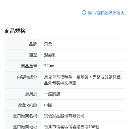
顯示電腦版詳細說明
商品規格
品牌
飛柔
類型
潤髮乳
商品重量
750ml
內容物成分
月見草萃取精華、氨基酸，完整成分請見產
品外包裝中文標籤
適用於
一般肌膚
原產地(國)
中國
進口廠商名稱
寶僑家品股份有限公司
進口廠商地址
台北市信義區信義路五段106號