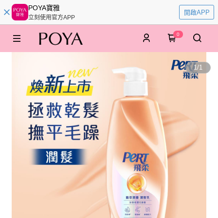
POYA寶雅
開啟APP
立刻使用官方APP
0
1
/
1