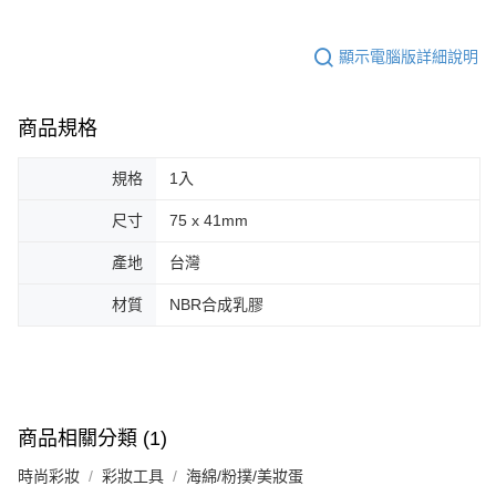
顯示電腦版詳細說明
商品規格
規格
1入
尺寸
75 x 41mm
產地
台灣
材質
NBR合成乳膠
商品相關分類 (1)
時尚彩妝
彩妝工具
海綿/粉撲/美妝蛋