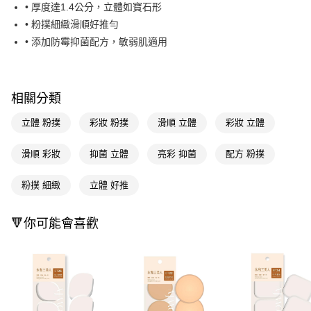
LINE Pay
• 厚度達1.4公分，立體如寶石形
• 粉撲細緻滑順好推勻
Apple Pay
• 添加防霉抑菌配方，敏弱肌適用
街口支付
悠遊付
相關分類
Google Pay
立體 粉撲
彩妝 粉撲
滑順 立體
彩妝 立體
AFTEE先享後付
相關說明
滑順 彩妝
抑菌 立體
亮彩 抑菌
配方 粉撲
【關於「AFTEE先享後付」】
即享券
AFTEE先享後付是「在收到商品之後才付款」的支付方式。 讓您購物簡單
粉撲 細緻
立體 好推
便利好安心！
１．簡單：不需註冊會員、不需綁卡、不需儲值。
運送方式
２．便利：只要手機號碼，簡訊認證，即可結帳。
🔻你可能會喜歡
３．安心：先確認商品／服務後，再付款。
全家取貨付款
每筆NT$65，滿NT$390(含以上)免運費
【「AFTEE先享後付」結帳流程】
１．於結帳方式選擇「AFTEE先享後付」後，將跳轉至「AFTEE先享後付」
付款後全家取貨
結帳頁面，進行簡訊認證並確認金額後，即可完成結帳。
２．訂單成立數日內，您將收到繳費通知簡訊。
每筆NT$65，滿NT$390(含以上)免運費
３．收到繳費通知簡訊後14天內，點擊此簡訊中的連結，可透過四大超商／