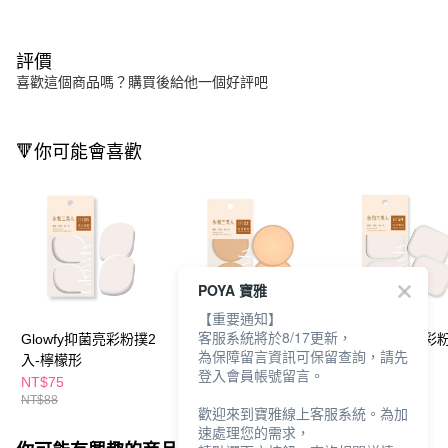
評價
喜歡這個商品嗎？購買後給他一個好評吧
🔻你可能會喜歡
POYA 寶雅
【重要通知】
客服系統將於8/17更新，
Glowfy抑菌亮彩粉撲2
Glowfy抑菌亮彩粉撲2
Glowfy抑菌亮彩
為保障留言資訊可保留查詢，請先
入-檸檬形
入-柔軟圓形
入-方形
登入會員帳號留言。
NT$75
NT$75
NT$75
NT$88
NT$88
NT$88
歡迎來到寶雅線上客服系統。為加
速處理您的需求，