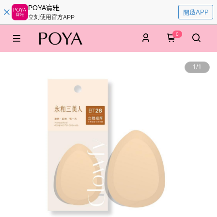
POYA寶雅
開啟APP
立刻使用官方APP
0
1
/
1