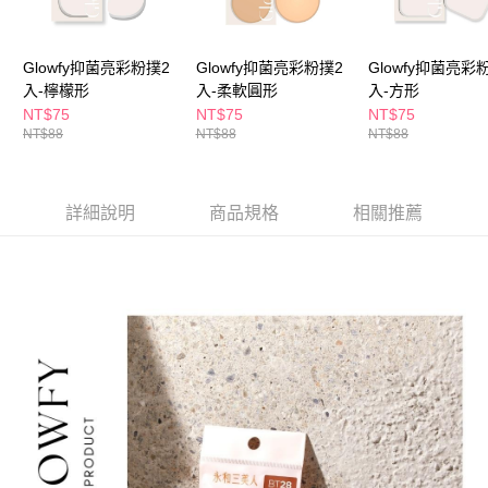
ATM／網路銀行／等多元方式進行付款，方視為交易完成。
萊爾富取貨付款
※ 請注意：結帳手續完成當下不需立刻繳費，但若您需要取消訂單，請聯絡
每筆NT$65，滿NT$490(含以上)免運費
購買商品的店家。未經商家同意取消之訂單仍視為有效，需透過AFTEE先享
後付繳納相關費用。
Glowfy抑菌亮彩粉撲2
Glowfy抑菌亮彩粉撲2
Glowfy抑菌亮彩
付款後萊爾富取貨
※ 交易是否成功請以「AFTEE先享後付 」之結帳頁面顯示為準，若有關於
入-檸檬形
入-柔軟圓形
入-方形
是否繳費成功／繳費後需取消欲退款等相關疑問，請聯繫「AFTEE先享後付
NT$75
NT$75
NT$75
每筆NT$65，滿NT$490(含以上)免運費
客戶支援中心」
https://netprotections.freshdesk.com/support/home
NT$88
NT$88
NT$88
7-11取貨付款
【注意事項】
１．透過由恩沛科技股份有限公司提供之「AFTEE先享後付」服務完成之交
每筆NT$65，滿NT$490(含以上)免運費
易，需依本服務之必要範圍內提供個人資料，並將交易相關給付款項請求債
詳細說明
商品規格
相關推薦
權轉讓予恩沛科技股份有限公司。
付款後7-11取貨
２．關於個人資料處理事宜，請瀏覽以下網址：
每筆NT$65，滿NT$490(含以上)免運費
https://aftee.tw/terms/#terms3
３．未成年的使用者請事先徵得法定代理人或監護人之同意方可使用
宅配(本島)
「AFTEE先享後付」，若未經同意申辦者引起之損失，本公司不負相關責
任。
每筆NT$100，滿NT$790(含以上)免運費
４．使用「AFTEE先享後付」時，將依據個別帳號之用戶狀況，依本公司即
時審查核予不同之上限額度；若仍有額度不足之情形，本公司將視審查結果
付款後寶雅門市自取(由倉庫統一出貨)
請求用戶進行身份認證。
每筆NT$80，滿NT$290(含以上)免運費
５．嚴禁一人註冊多個帳號或使用他人資訊註冊。若發現惡意使用之情形，
恩沛科技股份有限公司將有權停止該用戶之使用額度並採取法律行動。