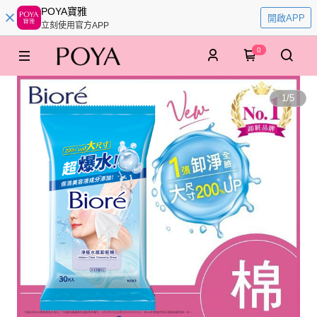
POYA寶雅
開啟APP
立刻使用官方APP
0
1
/
5