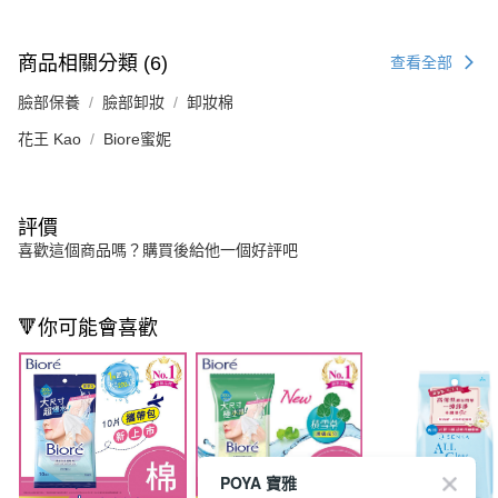
商品相關分類 (6)
查看全部
臉部保養
臉部卸妝
卸妝棉
花王 Kao
Biore蜜妮
評價
喜歡這個商品嗎？購買後給他一個好評吧
🔻你可能會喜歡
POYA 寶雅