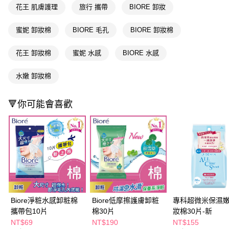
花王 肌膚護理
旅行 攜帶
BIORE 卸妝
１．於結帳方式選擇「AFTEE先享後付」後，將跳轉至「AFTEE先享後付」
付款後全家取貨
結帳頁面，進行簡訊認證並確認金額後，即可完成結帳。
２．訂單成立數日內，您將收到繳費通知簡訊。
蜜妮 卸妝棉
BIORE 毛孔
BIORE 卸妝棉
每筆NT$65，滿NT$390(含以上)免運費
３．收到繳費通知簡訊後14天內，點擊此簡訊中的連結，可透過四大超商／
ATM／網路銀行／等多元方式進行付款，方視為交易完成。
萊爾富取貨付款
花王 卸妝棉
蜜妮 水感
BIORE 水感
※ 請注意：結帳手續完成當下不需立刻繳費，但若您需要取消訂單，請聯絡
每筆NT$65，滿NT$490(含以上)免運費
購買商品的店家。未經商家同意取消之訂單仍視為有效，需透過AFTEE先享
後付繳納相關費用。
水嫩 卸妝棉
付款後萊爾富取貨
※ 交易是否成功請以「AFTEE先享後付 」之結帳頁面顯示為準，若有關於
是否繳費成功／繳費後需取消欲退款等相關疑問，請聯繫「AFTEE先享後付
每筆NT$65，滿NT$490(含以上)免運費
客戶支援中心」
https://netprotections.freshdesk.com/support/home
🔻你可能會喜歡
7-11取貨付款
【注意事項】
１．透過由恩沛科技股份有限公司提供之「AFTEE先享後付」服務完成之交
每筆NT$65，滿NT$490(含以上)免運費
易，需依本服務之必要範圍內提供個人資料，並將交易相關給付款項請求債
權轉讓予恩沛科技股份有限公司。
付款後7-11取貨
２．關於個人資料處理事宜，請瀏覽以下網址：
每筆NT$65，滿NT$490(含以上)免運費
https://aftee.tw/terms/#terms3
３．未成年的使用者請事先徵得法定代理人或監護人之同意方可使用
宅配(本島)
「AFTEE先享後付」，若未經同意申辦者引起之損失，本公司不負相關責
任。
每筆NT$100，滿NT$790(含以上)免運費
Biore淨粧水感卸粧棉
Biore低摩擦護膚卸粧
專科超微米保濕
４．使用「AFTEE先享後付」時，將依據個別帳號之用戶狀況，依本公司即
攜帶包10片
棉30片
妝棉30片-新
時審查核予不同之上限額度；若仍有額度不足之情形，本公司將視審查結果
付款後寶雅門市自取(由倉庫統一出貨)
請求用戶進行身份認證。
NT$69
NT$190
NT$155
每筆NT$80，滿NT$290(含以上)免運費