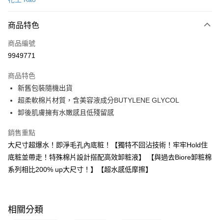
信用卡一次付款
商品特色
超商取貨付款
商品編號
LINE Pay
9949771
Apple Pay
商品特色
街口支付
新舊包裝隨機出貨
悠遊付
超柔軟棉片材質，含美容液成分BUTYLENE GLYCOL
卸後肌膚擁有水嫩感且低殘留感
Google Pay
銷售重點
AFTEE先享後付
大尺寸超爆水！即淨毛孔內底粧！【獨特不回沾技術！牢牢Hold住
相關說明
底粧並帶走！特殊棉片設計搭配高效卸粧液】 【與過去Biore卸粧棉
【關於「AFTEE先享後付」】
即享券
AFTEE先享後付是「在收到商品之後才付款」的支付方式。 讓您購物簡單
系列相比200% up大尺寸！】【超水感低摩擦】
便利好安心！
１．簡單：不需註冊會員、不需綁卡、不需儲值。
運送方式
２．便利：只要手機號碼，簡訊認證，即可結帳。
３．安心：先確認商品／服務後，再付款。
全家取貨付款
相關分類
每筆NT$65，滿NT$390(含以上)免運費
【「AFTEE先享後付」結帳流程】