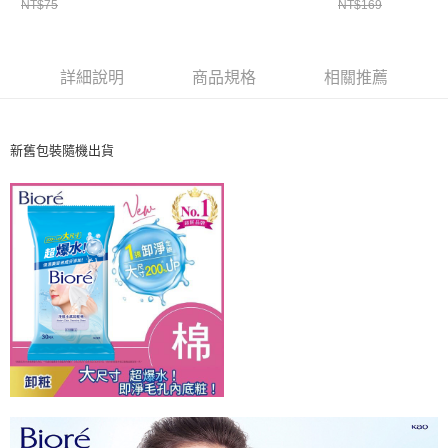
５．嚴禁一人註冊多個帳號或使用他人資訊註冊。若發現惡意使用之情形，
NT$75
NT$169
恩沛科技股份有限公司將有權停止該用戶之使用額度並採取法律行動。
詳細說明
商品規格
相關推薦
新舊包裝隨機出貨