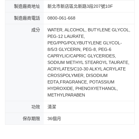
製造廠商地址
新北市新店區北新路3段207號10F
製造廠商電話
0800-061-668
成分
WATER, ALCOHOL, BUTYLENE GLYCOL,
PEG-12 LAURATE,
PEG/PPG/POLYBUTYLENE GLYCOL-
8/5/3 GLYCERIN, PEG-8, PEG-6
CAPRYLIC/CAPRIC GLYCERIDES,
SODIUM METHYL STEAROYL TAURATE,
ACRYLATES/C10-30 ALKYL ACRYLATE
CROSSPOLYMER, DISODIUM
EDTA,FRAGRANCE, POTASSIUM
HYDROXIDE, PHENOXYETHANOL,
METHYLPARABEN
功效
清潔
保存期限
36個月