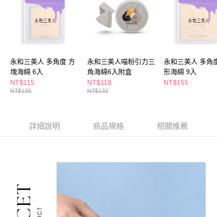
３．收到繳費通知簡訊後14天內，點擊此簡訊中的連結，可透過四大超商／
ATM／網路銀行／等多元方式進行付款，方視為交易完成。
萊爾富取貨付款
※ 請注意：結帳手續完成當下不需立刻繳費，但若您需要取消訂單，請聯絡
每筆NT$65，滿NT$490(含以上)免運費
購買商品的店家。未經商家同意取消之訂單仍視為有效，需透過AFTEE先享
後付繳納相關費用。
付款後萊爾富取貨
※ 交易是否成功請以「AFTEE先享後付 」之結帳頁面顯示為準，若有關於
是否繳費成功／繳費後需取消欲退款等相關疑問，請聯繫「AFTEE先享後付
每筆NT$65，滿NT$490(含以上)免運費
永和三美人 多角度 方
永和三美人喵粉引力三
永和三美人 多角度
客戶支援中心」
https://netprotections.freshdesk.com/support/home
塊海綿 6入
角海綿6入附盒
形海綿 9入
7-11取貨付款
NT$115
NT$118
NT$155
【注意事項】
１．透過由恩沛科技股份有限公司提供之「AFTEE先享後付」服務完成之交
NT$135
NT$132
每筆NT$65，滿NT$490(含以上)免運費
易，需依本服務之必要範圍內提供個人資料，並將交易相關給付款項請求債
權轉讓予恩沛科技股份有限公司。
付款後7-11取貨
２．關於個人資料處理事宜，請瀏覽以下網址：
每筆NT$65，滿NT$490(含以上)免運費
詳細說明
商品規格
相關推薦
https://aftee.tw/terms/#terms3
３．未成年的使用者請事先徵得法定代理人或監護人之同意方可使用
宅配(本島)
「AFTEE先享後付」，若未經同意申辦者引起之損失，本公司不負相關責
任。
每筆NT$100，滿NT$790(含以上)免運費
４．使用「AFTEE先享後付」時，將依據個別帳號之用戶狀況，依本公司即
時審查核予不同之上限額度；若仍有額度不足之情形，本公司將視審查結果
付款後寶雅門市自取(由倉庫統一出貨)
請求用戶進行身份認證。
每筆NT$80，滿NT$290(含以上)免運費
５．嚴禁一人註冊多個帳號或使用他人資訊註冊。若發現惡意使用之情形，
恩沛科技股份有限公司將有權停止該用戶之使用額度並採取法律行動。