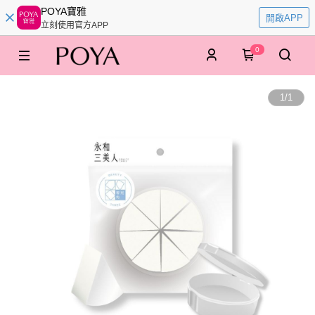
POYA寶雅
開啟APP
立刻使用官方APP
0
1
/
1