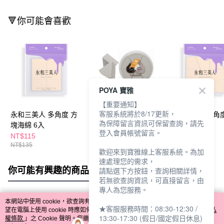
🔻你可能會喜歡
POYA 寶雅
【重要通知】
客服系統將於8/17更新，
永和三美人 多角度 方
永和三美人喵粉引力三
永和三美人 多角度
為保障留言資訊可保留查詢，請先
塊海綿 6入
角海綿6入附盒
形海綿 9入
登入會員帳號留言。
NT$115
NT$118
NT$155
NT$135
NT$132
歡迎來到寶雅線上客服系統。為加
速處理您的需求，
你可能有興趣的商品
全站排行
請點選下方按鈕，查詢相關詳情，
若無欲查詢資訊，可直接留言，由
專人為您服務。
本網站中使用 cookie，欲查詢有關本網站使用 cookie 方式之詳情，及若您不希
★客服服務時間：08:30-12:30 /
熱門標籤
望在電腦上使用 cookie 時應如何變更電腦的 cookie 設定，請參閱本網站「
隱私
13:30-17:30 (假日/國定假日休息)
權條款
」之 Cookie 聲明。您繼續使用本網站即表示您同意本公司得按本網站使