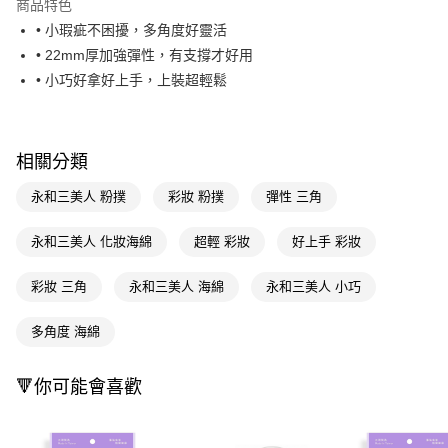
商品特色
LINE Pay
• 小瑕疵不困擾，多角度好靈活
• 22mm厚加強彈性，有支撐才好用
Apple Pay
• 小巧好拿好上手，上裝超輕鬆
街口支付
悠遊付
相關分類
Google Pay
永和三美人 粉撲
彩妝 粉撲
彈性 三角
AFTEE先享後付
相關說明
永和三美人 化妝海綿
超輕 彩妝
好上手 彩妝
【關於「AFTEE先享後付」】
即享券
AFTEE先享後付是「在收到商品之後才付款」的支付方式。 讓您購物簡單
彩妝 三角
永和三美人 海綿
永和三美人 小巧
便利好安心！
１．簡單：不需註冊會員、不需綁卡、不需儲值。
運送方式
２．便利：只要手機號碼，簡訊認證，即可結帳。
多角度 海綿
３．安心：先確認商品／服務後，再付款。
全家取貨付款
每筆NT$65，滿NT$390(含以上)免運費
【「AFTEE先享後付」結帳流程】
🔻你可能會喜歡
１．於結帳方式選擇「AFTEE先享後付」後，將跳轉至「AFTEE先享後付」
付款後全家取貨
結帳頁面，進行簡訊認證並確認金額後，即可完成結帳。
２．訂單成立數日內，您將收到繳費通知簡訊。
每筆NT$65，滿NT$390(含以上)免運費