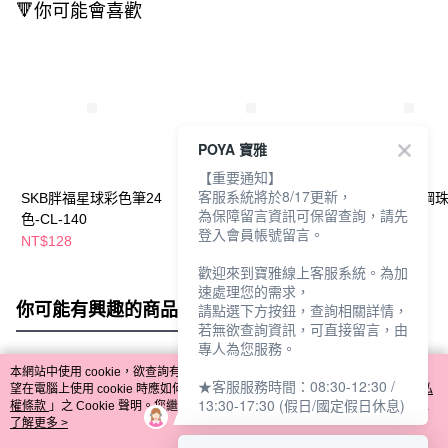
🔻你可能會喜歡
POYA 寶雅
【重要通知】
客服系統將於8/17更新，
SKB胖福星球彩色筆24
SKB 莫蘭迪色鋼珠筆7
SKB復古按動鋼
為保障留言資訊可保留查詢，請先
色-CL-140
入-G1203
G-1202-6色組
登入會員帳號留言。
NT$128
NT$67
NT$57
歡迎來到寶雅線上客服系統。為加
速處理您的需求，
你可能有興趣的商品
全站排行
請點選下方按鈕，查詢相關詳情，
若無欲查詢資訊，可直接留言，由
專人為您服務。
本網站中使用 cookie，欲查詢有關本網站使用 cookie 方式之詳情，及若您不希
★客服服務時間：08:30-12:30 /
熱門標籤
望在電腦上使用 cookie 時應如何變更電腦的 cookie 設定，請參閱本網站「
隱私
13:30-17:30 (假日/國定假日休息)
權條款
」之 Cookie 聲明。您繼續使用本網站即表示您同意本公司得按本網站使
用條款之 Cookie 聲明使用 cookie。
了解更多 >