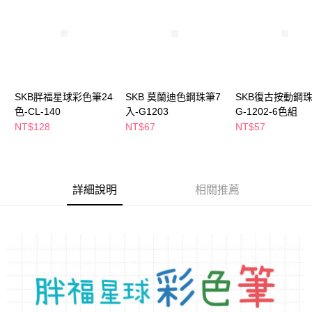
萊爾富取貨付款
※ 請注意：結帳手續完成當下不需立刻繳費，但若您需要取消訂單，請聯絡
每筆NT$65，滿NT$490(含以上)免運費
購買商品的店家。未經商家同意取消之訂單仍視為有效，需透過AFTEE先享
後付繳納相關費用。
付款後萊爾富取貨
※ 交易是否成功請以「AFTEE先享後付 」之結帳頁面顯示為準，若有關於
是否繳費成功／繳費後需取消欲退款等相關疑問，請聯繫「AFTEE先享後付
每筆NT$65，滿NT$490(含以上)免運費
客戶支援中心」
https://netprotections.freshdesk.com/support/home
7-11取貨付款
【注意事項】
SKB胖福星球彩色筆24
SKB 莫蘭迪色鋼珠筆7
SKB復古按動鋼
１．透過由恩沛科技股份有限公司提供之「AFTEE先享後付」服務完成之交
每筆NT$65，滿NT$490(含以上)免運費
色-CL-140
入-G1203
G-1202-6色組
易，需依本服務之必要範圍內提供個人資料，並將交易相關給付款項請求債
NT$128
NT$67
NT$57
權轉讓予恩沛科技股份有限公司。
付款後7-11取貨
２．關於個人資料處理事宜，請瀏覽以下網址：
每筆NT$65，滿NT$490(含以上)免運費
https://aftee.tw/terms/#terms3
３．未成年的使用者請事先徵得法定代理人或監護人之同意方可使用
宅配(本島)
「AFTEE先享後付」，若未經同意申辦者引起之損失，本公司不負相關責
詳細說明
相關推薦
任。
每筆NT$100，滿NT$790(含以上)免運費
４．使用「AFTEE先享後付」時，將依據個別帳號之用戶狀況，依本公司即
時審查核予不同之上限額度；若仍有額度不足之情形，本公司將視審查結果
付款後寶雅門市自取(由倉庫統一出貨)
請求用戶進行身份認證。
每筆NT$80，滿NT$290(含以上)免運費
５．嚴禁一人註冊多個帳號或使用他人資訊註冊。若發現惡意使用之情形，
恩沛科技股份有限公司將有權停止該用戶之使用額度並採取法律行動。