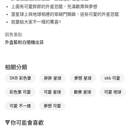
上面有可愛胖胖的外星恐龍、充滿歡樂與夢想
Apple Pay
當星球上與地球相連的穿越門開啟，這些可愛的外星恐龍
街口支付
就要給大家不一樣的驚喜!!
悠遊付
銷售重點
外盒藍粉白隨機出貨
Google Pay
AFTEE先享後付
相關說明
相關分類
【關於「AFTEE先享後付」】
即享券
AFTEE先享後付是「在收到商品之後才付款」的支付方式。 讓您購物簡單
SKB 彩色筆
胖胖 星球
夢想 星球
skb 可愛
便利好安心！
１．簡單：不需註冊會員、不需綁卡、不需儲值。
運送方式
２．便利：只要手機號碼，簡訊認證，即可結帳。
彩色筆 可愛
可愛 星球
歡樂 星球
可愛 地球
３．安心：先確認商品／服務後，再付款。
全家取貨付款
可愛 不一樣
夢想 可愛
每筆NT$65，滿NT$390(含以上)免運費
【「AFTEE先享後付」結帳流程】
１．於結帳方式選擇「AFTEE先享後付」後，將跳轉至「AFTEE先享後付」
付款後全家取貨
結帳頁面，進行簡訊認證並確認金額後，即可完成結帳。
🔻你可能會喜歡
２．訂單成立數日內，您將收到繳費通知簡訊。
每筆NT$65，滿NT$390(含以上)免運費
３．收到繳費通知簡訊後14天內，點擊此簡訊中的連結，可透過四大超商／
ATM／網路銀行／等多元方式進行付款，方視為交易完成。