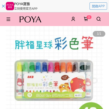
POYA寶雅
開啟APP
立刻使用官方APP
0
1
/
1