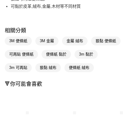
可黏於皮革,絨布,金屬,木材等不同材質
Apple Pay
街口支付
相關分類
悠遊付
3M 便條紙
3M 金屬
金屬 絨布
狠黏 便條紙
Google Pay
AFTEE先享後付
可再貼 便條紙
便條紙 黏於
3m 黏於
相關說明
【關於「AFTEE先享後付」】
3m 可再貼
狠黏 絨布
便條紙 絨布
即享券
AFTEE先享後付是「在收到商品之後才付款」的支付方式。 讓您購物簡單
便利好安心！
１．簡單：不需註冊會員、不需綁卡、不需儲值。
🔻你可能會喜歡
運送方式
２．便利：只要手機號碼，簡訊認證，即可結帳。
３．安心：先確認商品／服務後，再付款。
全家取貨付款
每筆NT$65，滿NT$390(含以上)免運費
【「AFTEE先享後付」結帳流程】
１．於結帳方式選擇「AFTEE先享後付」後，將跳轉至「AFTEE先享後付」
付款後全家取貨
結帳頁面，進行簡訊認證並確認金額後，即可完成結帳。
２．訂單成立數日內，您將收到繳費通知簡訊。
每筆NT$65，滿NT$390(含以上)免運費
３．收到繳費通知簡訊後14天內，點擊此簡訊中的連結，可透過四大超商／
ATM／網路銀行／等多元方式進行付款，方視為交易完成。