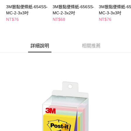
萊爾富取貨付款
※ 請注意：結帳手續完成當下不需立刻繳費，但若您需要取消訂單，請聯絡
3M狠黏便條紙-654SS-
3M狠黏便條紙-656SS-
3M狠黏便條紙-65
每筆NT$65，滿NT$490(含以上)免運費
購買商品的店家。未經商家同意取消之訂單仍視為有效，需透過AFTEE先享
MC-2-3x3吋
MC-2-3x2吋
MC-3-3x3吋
後付繳納相關費用。
付款後萊爾富取貨
※ 交易是否成功請以「AFTEE先享後付 」之結帳頁面顯示為準，若有關於
NT$76
NT$68
NT$76
是否繳費成功／繳費後需取消欲退款等相關疑問，請聯繫「AFTEE先享後付
每筆NT$65，滿NT$490(含以上)免運費
客戶支援中心」
https://netprotections.freshdesk.com/support/home
7-11取貨付款
【注意事項】
１．透過由恩沛科技股份有限公司提供之「AFTEE先享後付」服務完成之交
每筆NT$65，滿NT$490(含以上)免運費
詳細說明
相關推薦
易，需依本服務之必要範圍內提供個人資料，並將交易相關給付款項請求債
權轉讓予恩沛科技股份有限公司。
付款後7-11取貨
２．關於個人資料處理事宜，請瀏覽以下網址：
每筆NT$65，滿NT$490(含以上)免運費
https://aftee.tw/terms/#terms3
３．未成年的使用者請事先徵得法定代理人或監護人之同意方可使用
宅配(本島)
「AFTEE先享後付」，若未經同意申辦者引起之損失，本公司不負相關責
任。
每筆NT$100，滿NT$790(含以上)免運費
４．使用「AFTEE先享後付」時，將依據個別帳號之用戶狀況，依本公司即
時審查核予不同之上限額度；若仍有額度不足之情形，本公司將視審查結果
付款後寶雅門市自取(由倉庫統一出貨)
請求用戶進行身份認證。
每筆NT$80，滿NT$290(含以上)免運費
５．嚴禁一人註冊多個帳號或使用他人資訊註冊。若發現惡意使用之情形，
恩沛科技股份有限公司將有權停止該用戶之使用額度並採取法律行動。