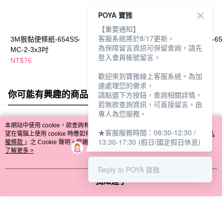
POYA 寶雅
【重要通知】
客服系統將於8/17更新，
3M狠黏便條紙-654SS-
3M狠黏便條紙-656SS-
3M狠黏便條紙-65
為保障留言資訊可保留查詢，請先
MC-2-3x3吋
MC-2-3x2吋
MC-3-3x3吋
登入會員帳號留言。
NT$76
NT$68
NT$76
歡迎來到寶雅線上客服系統。為加
速處理您的需求，
你可能有興趣的商品
全站排行
請點選下方按鈕，查詢相關詳情，
若無欲查詢資訊，可直接留言，由
專人為您服務。
本網站中使用 cookie，欲查詢有關本網站使用 cookie 方式之詳情，及若您不希
★客服服務時間：08:30-12:30 /
熱門標籤
望在電腦上使用 cookie 時應如何變更電腦的 cookie 設定，請參閱本網站「
隱私
13:30-17:30 (假日/國定假日休息)
權條款
」之 Cookie 聲明。您繼續使用本網站即表示您同意本公司得按本網站使
用條款之 Cookie 聲明使用 cookie。
了解更多 >
Reply to POYA 寶雅
我知道了