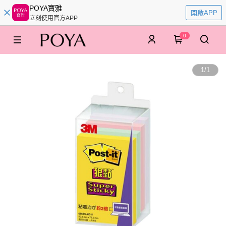
POYA寶雅
開啟APP
立刻使用官方APP
0
1
/
1