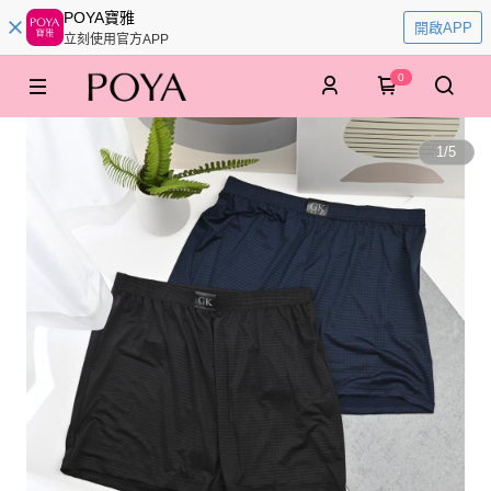
POYA寶雅
開啟APP
立刻使用官方APP
0
1
/
5