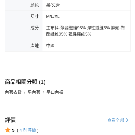
顏色
黑/丈青
尺寸
M/L/XL
成分
主布料-聚酯纖維95% 彈性纖維5% 褲頭-聚
酯纖維95% 彈性纖維5%
產地
中國
商品相關分類 (1)
內著衣賞
男內著
平口內褲
評價
查看全部
5
(
4
則評價
)