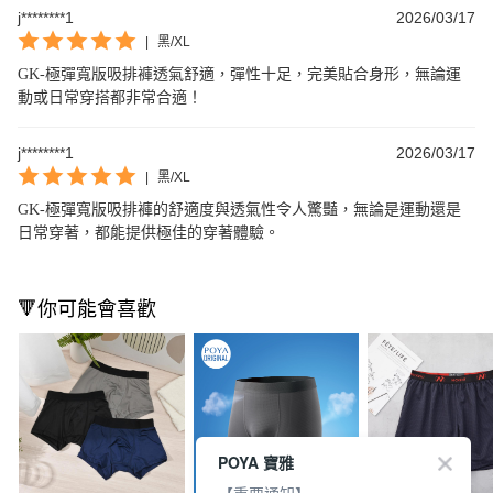
j********1
2026/03/17
|
黑/XL
GK-極彈寬版吸排褲透氣舒適，彈性十足，完美貼合身形，無論運
動或日常穿搭都非常合適！
j********1
2026/03/17
|
黑/XL
GK-極彈寬版吸排褲的舒適度與透氣性令人驚豔，無論是運動還是
日常穿著，都能提供極佳的穿著體驗。
🔻你可能會喜歡
POYA 寶雅