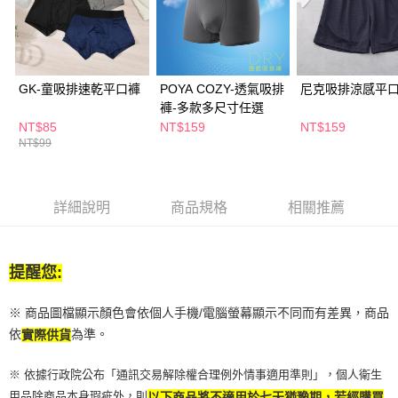
付款後全家取貨
結帳頁面，進行簡訊認證並確認金額後，即可完成結帳。
２．訂單成立數日內，您將收到繳費通知簡訊。
每筆NT$65，滿NT$390(含以上)免運費
３．收到繳費通知簡訊後14天內，點擊此簡訊中的連結，可透過四大超商／
ATM／網路銀行／等多元方式進行付款，方視為交易完成。
萊爾富取貨付款
※ 請注意：結帳手續完成當下不需立刻繳費，但若您需要取消訂單，請聯絡
GK-童吸排速乾平口褲
POYA COZY-透氣吸排
尼克吸排涼感平
每筆NT$65，滿NT$490(含以上)免運費
購買商品的店家。未經商家同意取消之訂單仍視為有效，需透過AFTEE先享
褲-多款多尺寸任選
後付繳納相關費用。
付款後萊爾富取貨
※ 交易是否成功請以「AFTEE先享後付 」之結帳頁面顯示為準，若有關於
NT$85
NT$159
NT$159
是否繳費成功／繳費後需取消欲退款等相關疑問，請聯繫「AFTEE先享後付
NT$99
每筆NT$65，滿NT$490(含以上)免運費
客戶支援中心」
https://netprotections.freshdesk.com/support/home
7-11取貨付款
【注意事項】
１．透過由恩沛科技股份有限公司提供之「AFTEE先享後付」服務完成之交
每筆NT$65，滿NT$490(含以上)免運費
詳細說明
商品規格
相關推薦
易，需依本服務之必要範圍內提供個人資料，並將交易相關給付款項請求債
權轉讓予恩沛科技股份有限公司。
付款後7-11取貨
２．關於個人資料處理事宜，請瀏覽以下網址：
每筆NT$65，滿NT$490(含以上)免運費
https://aftee.tw/terms/#terms3
提醒您:
３．未成年的使用者請事先徵得法定代理人或監護人之同意方可使用
宅配(本島)
「AFTEE先享後付」，若未經同意申辦者引起之損失，本公司不負相關責
※ 商品圖檔顯示顏色會依個人手機/電腦螢幕顯示不同而有差異，商品
任。
每筆NT$100，滿NT$790(含以上)免運費
４．使用「AFTEE先享後付」時，將依據個別帳號之用戶狀況，依本公司即
依
為準。
實際供貨
時審查核予不同之上限額度；若仍有額度不足之情形，本公司將視審查結果
付款後寶雅門市自取(由倉庫統一出貨)
請求用戶進行身份認證。
※ 依據行政院公布「通訊交易解除權合理例外情事適用準則」，個人衛生
每筆NT$80，滿NT$290(含以上)免運費
５．嚴禁一人註冊多個帳號或使用他人資訊註冊。若發現惡意使用之情形，
用品除商品本身瑕疵外，則
以下商品將不適用於七天猶豫期，若經購買
恩沛科技股份有限公司將有權停止該用戶之使用額度並採取法律行動。