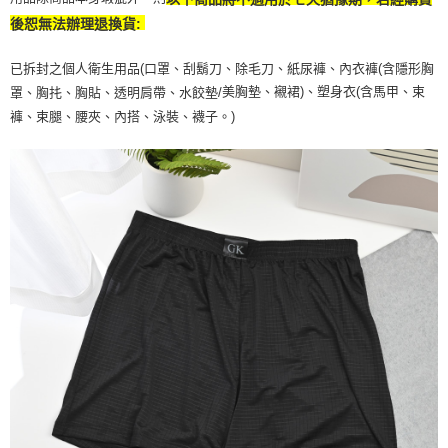
後恕無法辦理退換貨:
已拆封之個人衛生用品(口罩、刮鬍刀、除毛刀、紙尿褲、內衣褲(含隱形胸
美胸墊、襯裙)、塑身衣(含馬甲、束
罩、胸扥、胸貼、透明肩帶、水餃墊/
褲、束腿、腰夾、內搭、泳裝、襪子。)