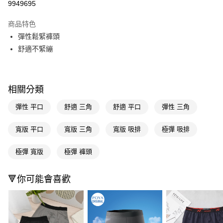
9949695
超商取貨付款
商品特色
LINE Pay
彈性鬆緊褲頭
舒適不緊繃
Apple Pay
街口支付
相關分類
悠遊付
彈性 平口
舒適 三角
舒適 平口
彈性 三角
Google Pay
AFTEE先享後付
寬版 平口
寬版 三角
寬版 吸排
極彈 吸排
相關說明
【關於「AFTEE先享後付」】
極彈 寬版
極彈 褲頭
即享券
AFTEE先享後付是「在收到商品之後才付款」的支付方式。 讓您購物簡單
便利好安心！
１．簡單：不需註冊會員、不需綁卡、不需儲值。
🔻你可能會喜歡
運送方式
２．便利：只要手機號碼，簡訊認證，即可結帳。
３．安心：先確認商品／服務後，再付款。
全家取貨付款
每筆NT$65，滿NT$390(含以上)免運費
【「AFTEE先享後付」結帳流程】
１．於結帳方式選擇「AFTEE先享後付」後，將跳轉至「AFTEE先享後付」