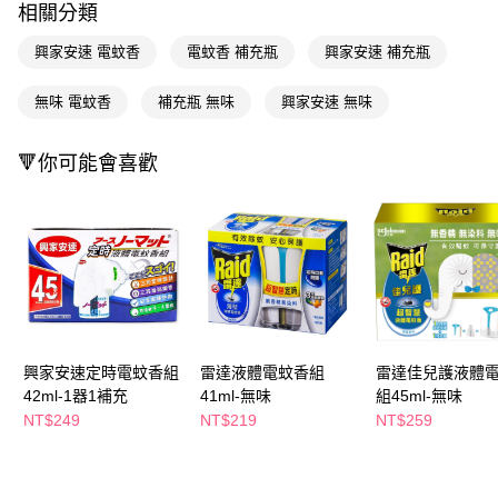
相關分類
Apple Pay
興家安速 電蚊香
電蚊香 補充瓶
興家安速 補充瓶
街口支付
無味 電蚊香
補充瓶 無味
興家安速 無味
悠遊付
Google Pay
🔻你可能會喜歡
AFTEE先享後付
相關說明
【關於「AFTEE先享後付」】
即享券
AFTEE先享後付是「在收到商品之後才付款」的支付方式。 讓您購物簡單
便利好安心！
１．簡單：不需註冊會員、不需綁卡、不需儲值。
運送方式
２．便利：只要手機號碼，簡訊認證，即可結帳。
３．安心：先確認商品／服務後，再付款。
全家取貨付款
興家安速定時電蚊香組
雷達液體電蚊香組
雷達佳兒護液體
每筆NT$65，滿NT$390(含以上)免運費
【「AFTEE先享後付」結帳流程】
42ml-1器1補充
41ml-無味
組45ml-無味
１．於結帳方式選擇「AFTEE先享後付」後，將跳轉至「AFTEE先享後付」
NT$249
NT$219
NT$259
付款後全家取貨
結帳頁面，進行簡訊認證並確認金額後，即可完成結帳。
２．訂單成立數日內，您將收到繳費通知簡訊。
每筆NT$65，滿NT$390(含以上)免運費
３．收到繳費通知簡訊後14天內，點擊此簡訊中的連結，可透過四大超商／
ATM／網路銀行／等多元方式進行付款，方視為交易完成。