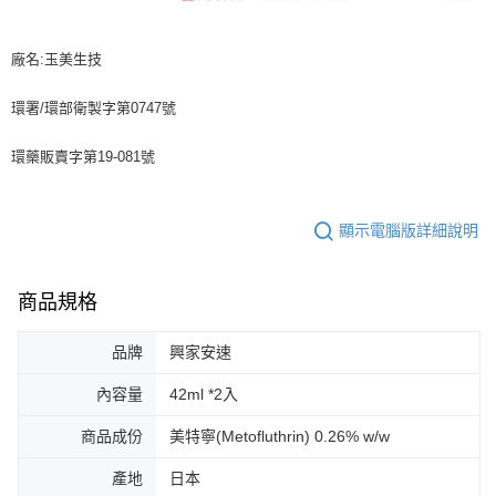
廠名:玉美生技
環署/環部衛製字第0747號
環藥販賣字第19-081號
顯示電腦版詳細說明
商品規格
品牌
興家安速
內容量
42ml *2入
商品成份
美特寧(Metofluthrin) 0.26% w/w
產地
日本