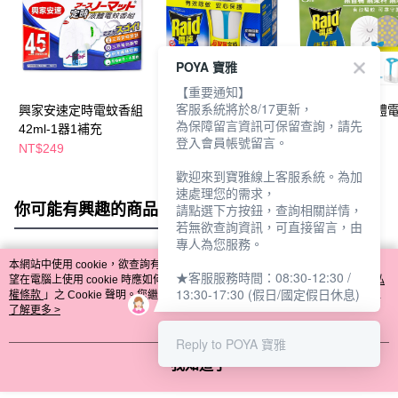
POYA 寶雅
【重要通知】
客服系統將於8/17更新，
興家安速定時電蚊香組
雷達液體電蚊香組
雷達佳兒護液體
為保障留言資訊可保留查詢，請先
42ml-1器1補充
41ml-無味
組45ml-無味
登入會員帳號留言。
NT$249
NT$219
NT$259
歡迎來到寶雅線上客服系統。為加
速處理您的需求，
你可能有興趣的商品
全站排行
請點選下方按鈕，查詢相關詳情，
若無欲查詢資訊，可直接留言，由
專人為您服務。
本網站中使用 cookie，欲查詢有關本網站使用 cookie 方式之詳情，及若您不希
★客服服務時間：08:30-12:30 /
熱門標籤
望在電腦上使用 cookie 時應如何變更電腦的 cookie 設定，請參閱本網站「
隱私
13:30-17:30 (假日/國定假日休息)
權條款
」之 Cookie 聲明。您繼續使用本網站即表示您同意本公司得按本網站使
用條款之 Cookie 聲明使用 cookie。
了解更多 >
Reply to POYA 寶雅
我知道了