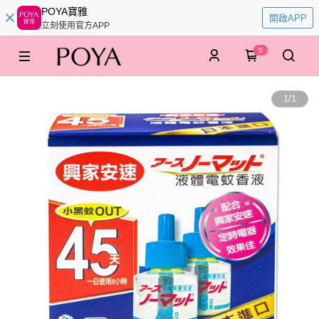
POYA寶雅
開啟APP
立刻使用官方APP
0
1
/
1