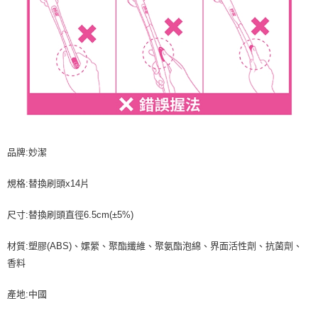
品牌:妙潔
規格:替換刷頭x14片
尺寸:替換刷頭直徑6.5cm(±5%)
材質:塑膠(ABS)、嫘縈、聚酯纖維、聚氨酯泡綿、界面活性劑、抗菌劑、
香料
產地:中國