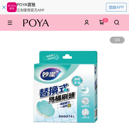
POYA寶雅
開啟APP
立刻使用官方APP
0
1
/
4