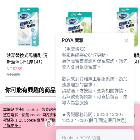
POYA 寶雅
【重要通知】
客服系統將於8/17更新，
妙潔替換式馬桶刷-清
妙潔替換式馬桶刷補
妙潔替換式馬桶刷
為保障留言資訊可保留查詢，請先
新潔淨1桿1座14片
充-強效去垢14入
效去垢1桿1座14
登入會員帳號留言。
NT$259
NT$219
NT$319
NT$299
歡迎來到寶雅線上客服系統。為加
速處理您的需求，
你可能有興趣的商品
全站排行
請點選下方按鈕，查詢相關詳情，
若無欲查詢資訊，可直接留言，由
專人為您服務。
本網站中使用 cookie，欲查詢有關本網站使用 cookie 方式之詳情，及若您不希
★客服服務時間：08:30-12:30 /
熱門標籤
望在電腦上使用 cookie 時應如何變更電腦的 cookie 設定，請參閱本網站「
隱私
13:30-17:30 (假日/國定假日休息)
權條款
」之 Cookie 聲明。您繼續使用本網站即表示您同意本公司得按本網站使
用條款之 Cookie 聲明使用 cookie。
了解更多 >
Reply to POYA 寶雅