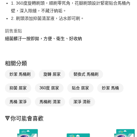
LINE Pay
1. 360度旋轉刷頭，順刷零死角，花瓣刷頭設計緊密貼合馬桶內
壁，深入隙縫，不藏汙納垢。
Apple Pay
2. 刷頭添加抑菌清潔液，沾水即可刷。
街口支付
銷售重點
悠遊付
細菌髒汙一按即拋，方便、衛生、好收納
Google Pay
AFTEE先享後付
相關分類
相關說明
【關於「AFTEE先享後付」】
妙潔 馬桶刷
旋轉 居家
替換式 馬桶刷
即享券
AFTEE先享後付是「在收到商品之後才付款」的支付方式。 讓您購物簡單
便利好安心！
抑菌 居家
360度 居家
貼合 居家
妙潔 馬桶
１．簡單：不需註冊會員、不需綁卡、不需儲值。
運送方式
２．便利：只要手機號碼，簡訊認證，即可結帳。
３．安心：先確認商品／服務後，再付款。
馬桶 潔淨
馬桶刷 清潔
潔淨 清新
全家取貨付款
每筆NT$65，滿NT$390(含以上)免運費
【「AFTEE先享後付」結帳流程】
１．於結帳方式選擇「AFTEE先享後付」後，將跳轉至「AFTEE先享後付」
🔻你可能會喜歡
付款後全家取貨
結帳頁面，進行簡訊認證並確認金額後，即可完成結帳。
２．訂單成立數日內，您將收到繳費通知簡訊。
每筆NT$65，滿NT$390(含以上)免運費
３．收到繳費通知簡訊後14天內，點擊此簡訊中的連結，可透過四大超商／