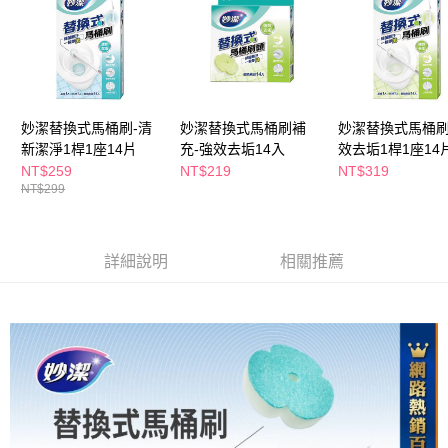
ATM／網路銀行／等多元方式進行付款，方視為交易完成。
萊爾富取貨付款
※ 請注意：結帳手續完成當下不需立刻繳費，但若您需要取消訂單，請聯絡
每筆NT$65，滿NT$490(含以上)免運費
購買商品的店家。未經商家同意取消之訂單仍視為有效，需透過AFTEE先享
後付繳納相關費用。
付款後萊爾富取貨
※ 交易是否成功請以「AFTEE先享後付 」之結帳頁面顯示為準，若有關於
是否繳費成功／繳費後需取消欲退款等相關疑問，請聯繫「AFTEE先享後付
每筆NT$65，滿NT$490(含以上)免運費
客戶支援中心」
https://netprotections.freshdesk.com/support/home
妙潔替換式馬桶刷-清
妙潔替換式馬桶刷補
妙潔替換式馬桶刷
7-11取貨付款
新潔淨1桿1座14片
充-強效去垢14入
效去垢1桿1座14
【注意事項】
１．透過由恩沛科技股份有限公司提供之「AFTEE先享後付」服務完成之交
每筆NT$65，滿NT$490(含以上)免運費
NT$259
NT$219
NT$319
易，需依本服務之必要範圍內提供個人資料，並將交易相關給付款項請求債
NT$299
權轉讓予恩沛科技股份有限公司。
付款後7-11取貨
２．關於個人資料處理事宜，請瀏覽以下網址：
每筆NT$65，滿NT$490(含以上)免運費
https://aftee.tw/terms/#terms3
３．未成年的使用者請事先徵得法定代理人或監護人之同意方可使用
詳細說明
相關推薦
宅配(本島)
「AFTEE先享後付」，若未經同意申辦者引起之損失，本公司不負相關責
任。
每筆NT$100，滿NT$790(含以上)免運費
４．使用「AFTEE先享後付」時，將依據個別帳號之用戶狀況，依本公司即
時審查核予不同之上限額度；若仍有額度不足之情形，本公司將視審查結果
付款後寶雅門市自取(由倉庫統一出貨)
請求用戶進行身份認證。
每筆NT$80，滿NT$290(含以上)免運費
５．嚴禁一人註冊多個帳號或使用他人資訊註冊。若發現惡意使用之情形，
恩沛科技股份有限公司將有權停止該用戶之使用額度並採取法律行動。