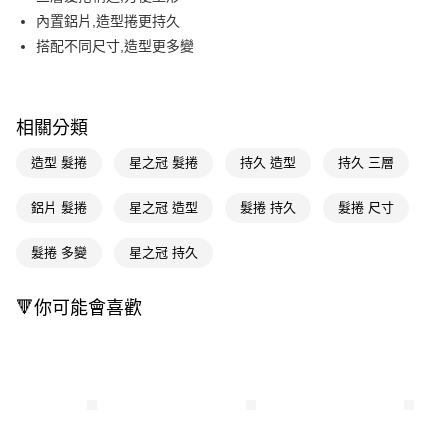
內置鋁片,造型捲更持久
Apple Pay
搭配不同尺寸,造型更多變
街口支付
悠遊付
相關分類
Google Pay
造型 髮捲
星之冠 髮捲
持久 造型
持久 三層
AFTEE先享後付
相關說明
鋁片 髮捲
星之冠 造型
髮捲 持久
髮捲 尺寸
【關於「AFTEE先享後付」】
即享券
AFTEE先享後付是「在收到商品之後才付款」的支付方式。 讓您購物簡單
髮捲 多變
星之冠 持久
便利好安心！
１．簡單：不需註冊會員、不需綁卡、不需儲值。
運送方式
２．便利：只要手機號碼，簡訊認證，即可結帳。
🔻你可能會喜歡
３．安心：先確認商品／服務後，再付款。
全家取貨付款
每筆NT$65，滿NT$390(含以上)免運費
【「AFTEE先享後付」結帳流程】
１．於結帳方式選擇「AFTEE先享後付」後，將跳轉至「AFTEE先享後付」
付款後全家取貨
結帳頁面，進行簡訊認證並確認金額後，即可完成結帳。
２．訂單成立數日內，您將收到繳費通知簡訊。
每筆NT$65，滿NT$390(含以上)免運費
３．收到繳費通知簡訊後14天內，點擊此簡訊中的連結，可透過四大超商／
ATM／網路銀行／等多元方式進行付款，方視為交易完成。