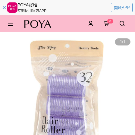
POYA寶雅
開啟APP
立刻使用官方APP
0
1
/
1