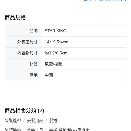
商品規格
品牌
STAR KING
外包裝尺寸
14*19.5*4cm
內容物尺寸
約3.2*6.5cm
材質
尼龍/樹脂
產地
中國
商品相關分類 (2)
染髮造型
美髮用品
髮捲
流行髮飾
美髮工具
髮捲/髮梳/髮叉/黑毛夾