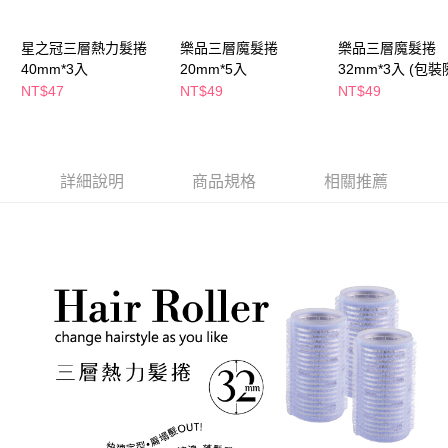
萊爾富取貨付款
※ 請注意：結帳手續完成當下不需立刻繳費，但若您需要取消訂單，請聯絡
每筆NT$65，滿NT$490(含以上)免運費
購買商品的店家。未經商家同意取消之訂單仍視為有效，需透過AFTEE先享
後付繳納相關費用。
星之冠三層熱力髮捲
樂品三層魔髮捲
樂品三層魔髮捲
付款後萊爾富取貨
※ 交易是否成功請以「AFTEE先享後付 」之結帳頁面顯示為準，若有關於
40mm*3入
20mm*5入
32mm*3入 (包
是否繳費成功／繳費後需取消欲退款等相關疑問，請聯繫「AFTEE先享後付
出貨)
NT$47
NT$49
NT$49
每筆NT$65，滿NT$490(含以上)免運費
客戶支援中心」
https://netprotections.freshdesk.com/support/home
7-11取貨付款
【注意事項】
１．透過由恩沛科技股份有限公司提供之「AFTEE先享後付」服務完成之交
每筆NT$65，滿NT$490(含以上)免運費
易，需依本服務之必要範圍內提供個人資料，並將交易相關給付款項請求債
詳細說明
商品規格
相關推薦
權轉讓予恩沛科技股份有限公司。
付款後7-11取貨
２．關於個人資料處理事宜，請瀏覽以下網址：
每筆NT$65，滿NT$490(含以上)免運費
https://aftee.tw/terms/#terms3
３．未成年的使用者請事先徵得法定代理人或監護人之同意方可使用
宅配(本島)
「AFTEE先享後付」，若未經同意申辦者引起之損失，本公司不負相關責
任。
每筆NT$100，滿NT$790(含以上)免運費
４．使用「AFTEE先享後付」時，將依據個別帳號之用戶狀況，依本公司即
時審查核予不同之上限額度；若仍有額度不足之情形，本公司將視審查結果
付款後寶雅門市自取(由倉庫統一出貨)
請求用戶進行身份認證。
每筆NT$80，滿NT$290(含以上)免運費
５．嚴禁一人註冊多個帳號或使用他人資訊註冊。若發現惡意使用之情形，
恩沛科技股份有限公司將有權停止該用戶之使用額度並採取法律行動。