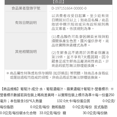
【商品規格】葡萄汁-成分:水、葡萄濃縮汁、蘋果濃縮汁葡萄汁-營養標示: ※
營養標示數據若與包裝上略有差異時，以實際包裝上標示為準※每一份量250
毫升；本包裝含1份*6入熱量              132.0大卡/每份蛋白質            0.0公克/
每份脂肪                0.0公克/每份  飽和脂肪       0.0公克/每份  反式脂肪       
0.0公克/每份碳水化合物   33.0公克/每份  糖                30.0公克/每份鈉                     