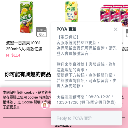
POYA 寶雅
【重要通知】
客服系統將於8/17更新，
波蜜一日蔬果100%
波蜜一日蔬果100%
一日蔬果100%
為保障留言資訊可保留查詢，請先
250ml*6入-兩款任選
250ml*6入-低卡果菜汁
160ml*6入-葡萄
登入會員帳號留言。
(包裝隨機出貨)
NT$114
NT$114
NT$88
歡迎來到寶雅線上客服系統。為加
速處理您的需求，
你可能有興趣的商品
全站排行
請點選下方按鈕，查詢相關詳情，
若無欲查詢資訊，可直接留言，由
專人為您服務。
本網站中使用 cookie，欲查詢有關本網站使用 cookie 方式之詳情，及若您不希
★客服服務時間：08:30-12:30 /
熱門標籤
望在電腦上使用 cookie 時應如何變更電腦的 cookie 設定，請參閱本網站「
隱私
13:30-17:30 (假日/國定假日休息)
權條款
」之 Cookie 聲明。您繼續使用本網站即表示您同意本公司得按本網站使
用條款之 Cookie 聲明使用 cookie。
了解更多 >
Reply to POYA 寶雅
我知道了