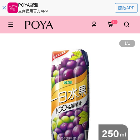
POYA寶雅
開啟APP
立刻使用官方APP
0
1
/
1