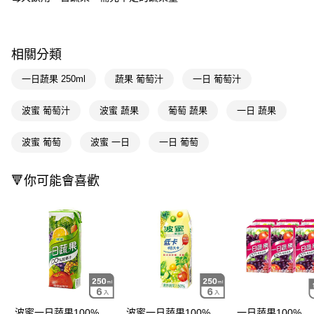
Apple Pay
街口支付
相關分類
悠遊付
一日蔬果 250ml
蔬果 葡萄汁
一日 葡萄汁
Google Pay
波蜜 葡萄汁
波蜜 蔬果
葡萄 蔬果
一日 蔬果
AFTEE先享後付
相關說明
波蜜 葡萄
波蜜 一日
一日 葡萄
【關於「AFTEE先享後付」】
即享券
AFTEE先享後付是「在收到商品之後才付款」的支付方式。 讓您購物簡單
🔻你可能會喜歡
便利好安心！
１．簡單：不需註冊會員、不需綁卡、不需儲值。
運送方式
２．便利：只要手機號碼，簡訊認證，即可結帳。
３．安心：先確認商品／服務後，再付款。
全家取貨付款
每筆NT$65，滿NT$390(含以上)免運費
【「AFTEE先享後付」結帳流程】
１．於結帳方式選擇「AFTEE先享後付」後，將跳轉至「AFTEE先享後付」
付款後全家取貨
結帳頁面，進行簡訊認證並確認金額後，即可完成結帳。
２．訂單成立數日內，您將收到繳費通知簡訊。
每筆NT$65，滿NT$390(含以上)免運費
３．收到繳費通知簡訊後14天內，點擊此簡訊中的連結，可透過四大超商／
ATM／網路銀行／等多元方式進行付款，方視為交易完成。
波蜜一日蔬果100%
波蜜一日蔬果100%
一日蔬果100%