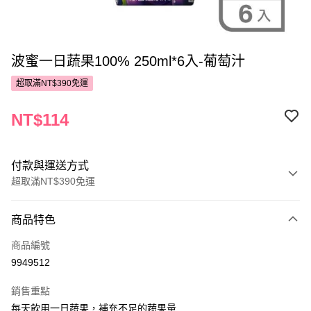
波蜜一日蔬果100% 250ml*6入-葡萄汁
超取滿NT$390免運
NT$114
付款與運送方式
超取滿NT$390免運
付款方式
商品特色
POYA支付
商品編號
信用卡一次付款
9949512
超商取貨付款
銷售重點
LINE Pay
每天飲用一日蔬果，補充不足的蔬果量