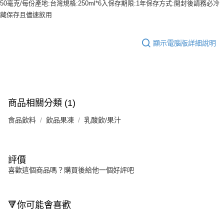
50毫克/每份產地:台灣規格:250ml*6入保存期限:1年保存方式:開封後請務必冷
藏保存且儘速飲用
顯示電腦版詳細說明
商品相關分類 (1)
食品飲料
飲品果凍
乳酸飲/果汁
評價
喜歡這個商品嗎？購買後給他一個好評吧
🔻你可能會喜歡