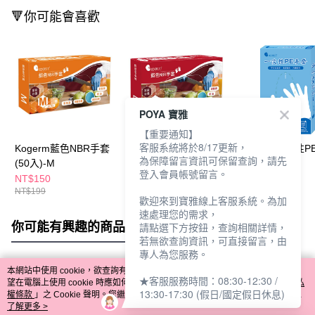
🔻你可能會喜歡
POYA 寶雅
【重要通知】
客服系統將於8/17更新，
Kogerm藍色NBR手套
Kogerm藍色NBR手套
KOgerm一次性P
為保障留言資訊可保留查詢，請先
(50入)-M
(50入)-L
套-100入
登入會員帳號留言。
NT$150
NT$150
NT$49
NT$199
NT$199
歡迎來到寶雅線上客服系統。為加
速處理您的需求，
你可能有興趣的商品
全站排行
請點選下方按鈕，查詢相關詳情，
若無欲查詢資訊，可直接留言，由
專人為您服務。
本網站中使用 cookie，欲查詢有關本網站使用 cookie 方式之詳情，及若您不希
★客服服務時間：08:30-12:30 /
熱門標籤
望在電腦上使用 cookie 時應如何變更電腦的 cookie 設定，請參閱本網站「
隱私
13:30-17:30 (假日/國定假日休息)
權條款
」之 Cookie 聲明。您繼續使用本網站即表示您同意本公司得按本網站使
用條款之 Cookie 聲明使用 cookie。
了解更多 >