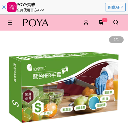
POYA寶雅
開啟APP
立刻使用官方APP
0
1
/
1