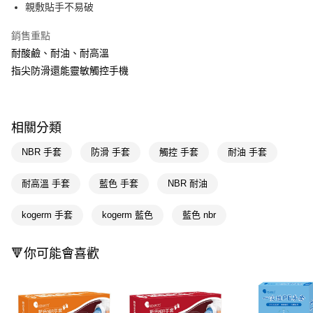
LINE Pay
親敷貼手不易破
Apple Pay
銷售重點
耐酸鹼、耐油、耐高溫
街口支付
指尖防滑還能靈敏觸控手機
悠遊付
Google Pay
相關分類
AFTEE先享後付
相關說明
NBR 手套
防滑 手套
觸控 手套
耐油 手套
【關於「AFTEE先享後付」】
即享券
AFTEE先享後付是「在收到商品之後才付款」的支付方式。 讓您購物簡單
耐高溫 手套
藍色 手套
NBR 耐油
便利好安心！
１．簡單：不需註冊會員、不需綁卡、不需儲值。
運送方式
kogerm 手套
kogerm 藍色
藍色 nbr
２．便利：只要手機號碼，簡訊認證，即可結帳。
３．安心：先確認商品／服務後，再付款。
全家取貨付款
每筆NT$65，滿NT$390(含以上)免運費
🔻你可能會喜歡
【「AFTEE先享後付」結帳流程】
１．於結帳方式選擇「AFTEE先享後付」後，將跳轉至「AFTEE先享後付」
付款後全家取貨
結帳頁面，進行簡訊認證並確認金額後，即可完成結帳。
２．訂單成立數日內，您將收到繳費通知簡訊。
每筆NT$65，滿NT$390(含以上)免運費
３．收到繳費通知簡訊後14天內，點擊此簡訊中的連結，可透過四大超商／