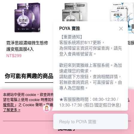
POYA 寶雅
【重要通知】
客服系統將於8/17更新，
霓淨思超濃縮微生態修
霓淨思超濃縮微生態亮
霓淨思超爆水面膜
為保障留言資訊可保留查詢，請先
護安瓶面膜4入
白安瓶面膜4入
清爽保濕
登入會員帳號留言。
NT$299
NT$299
NT$299
歡迎來到寶雅線上客服系統。為加
速處理您的需求，
你可能有興趣的商品
全站排行
請點選下方按鈕，查詢相關詳情，
若無欲查詢資訊，可直接留言，由
專人為您服務。
本網站中使用 cookie，欲查詢有關本網站使用 cookie 方式之詳情，及若您不希
★客服服務時間：08:30-12:30 /
熱門標籤
望在電腦上使用 cookie 時應如何變更電腦的 cookie 設定，請參閱本網站「
隱私
13:30-17:30 (假日/國定假日休息)
權條款
」之 Cookie 聲明。您繼續使用本網站即表示您同意本公司得按本網站使
用條款之 Cookie 聲明使用 cookie。
了解更多 >
Reply to POYA 寶雅
我知道了