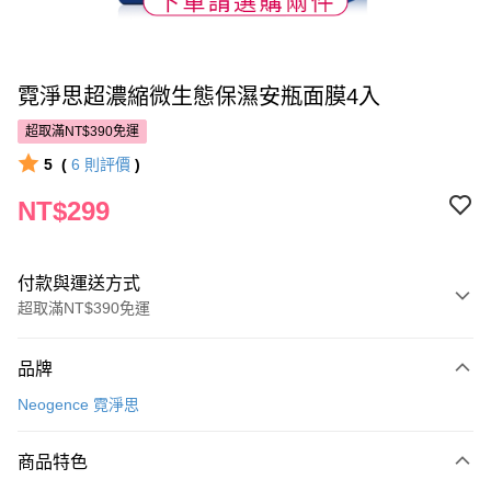
霓淨思超濃縮微生態保濕安瓶面膜4入
超取滿NT$390免運
5
(
6
則評價
)
NT$299
付款與運送方式
超取滿NT$390免運
付款方式
品牌
POYA支付
Neogence 霓淨思
信用卡一次付款
商品特色
超商取貨付款