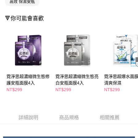
高效 保濕安瓶
ATM／網路銀行／等多元方式進行付款，方視為交易完成。
萊爾富取貨付款
※ 請注意：結帳手續完成當下不需立刻繳費，但若您需要取消訂單，請聯絡
每筆NT$65，滿NT$490(含以上)免運費
購買商品的店家。未經商家同意取消之訂單仍視為有效，需透過AFTEE先享
🔻你可能會喜歡
後付繳納相關費用。
付款後萊爾富取貨
※ 交易是否成功請以「AFTEE先享後付 」之結帳頁面顯示為準，若有關於
是否繳費成功／繳費後需取消欲退款等相關疑問，請聯繫「AFTEE先享後付
每筆NT$65，滿NT$490(含以上)免運費
客戶支援中心」
https://netprotections.freshdesk.com/support/home
7-11取貨付款
【注意事項】
１．透過由恩沛科技股份有限公司提供之「AFTEE先享後付」服務完成之交
每筆NT$65，滿NT$490(含以上)免運費
易，需依本服務之必要範圍內提供個人資料，並將交易相關給付款項請求債
權轉讓予恩沛科技股份有限公司。
付款後7-11取貨
２．關於個人資料處理事宜，請瀏覽以下網址：
每筆NT$65，滿NT$490(含以上)免運費
https://aftee.tw/terms/#terms3
霓淨思超濃縮微生態修
霓淨思超濃縮微生態亮
霓淨思超爆水面膜
３．未成年的使用者請事先徵得法定代理人或監護人之同意方可使用
護安瓶面膜4入
白安瓶面膜4入
清爽保濕
宅配(本島)
「AFTEE先享後付」，若未經同意申辦者引起之損失，本公司不負相關責
NT$299
NT$299
NT$299
任。
每筆NT$100，滿NT$790(含以上)免運費
４．使用「AFTEE先享後付」時，將依據個別帳號之用戶狀況，依本公司即
時審查核予不同之上限額度；若仍有額度不足之情形，本公司將視審查結果
付款後寶雅門市自取(由倉庫統一出貨)
請求用戶進行身份認證。
每筆NT$80，滿NT$290(含以上)免運費
５．嚴禁一人註冊多個帳號或使用他人資訊註冊。若發現惡意使用之情形，
詳細說明
商品規格
相關推薦
恩沛科技股份有限公司將有權停止該用戶之使用額度並採取法律行動。