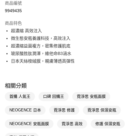
商品編號
LINE Pay
9949435
Apple Pay
商品特色
街口支付
超濃縮 高效注入
悠遊付
微生態安瓶養護科技，高效注入
超濃縮益菌複方，密集修護肌底
Google Pay
玻尿酸胜肽潤澤，維他命B3涵水
AFTEE先享後付
日本天絲桉絨膜，親膚薄透高彈性
相關說明
【關於「AFTEE先享後付」】
即享券
AFTEE先享後付是「在收到商品之後才付款」的支付方式。 讓您購物簡單
便利好安心！
相關分類
１．簡單：不需註冊會員、不需綁卡、不需儲值。
運送方式
２．便利：只要手機號碼，簡訊認證，即可結帳。
首購 人氣王
口碑 回購王
霓淨思 安瓶面膜
３．安心：先確認商品／服務後，再付款。
全家取貨付款
NEOGENCE 日本
霓淨思 修護
霓淨思 保濕安瓶
每筆NT$65，滿NT$390(含以上)免運費
【「AFTEE先享後付」結帳流程】
１．於結帳方式選擇「AFTEE先享後付」後，將跳轉至「AFTEE先享後付」
付款後全家取貨
結帳頁面，進行簡訊認證並確認金額後，即可完成結帳。
NEOGENCE 安瓶面膜
霓淨思 高效
修護 保濕安瓶
２．訂單成立數日內，您將收到繳費通知簡訊。
每筆NT$65，滿NT$390(含以上)免運費
３．收到繳費通知簡訊後14天內，點擊此簡訊中的連結，可透過四大超商／