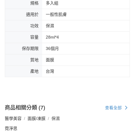
規格
多入組
適用於
一般性肌膚
功效
保濕
容量
28ml*4
保存期限
36個月
質地
面膜
產地
台灣
商品相關分類 (7)
查看全部
醫學美容
面膜/凍膜
保濕
霓淨思