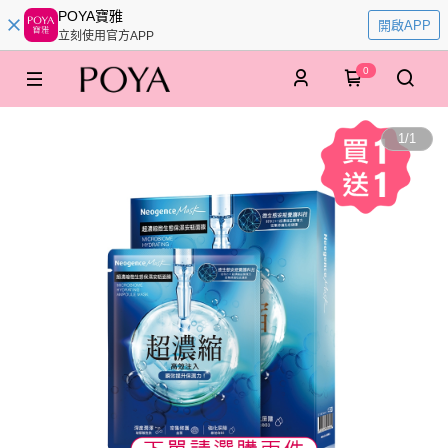
POYA寶雅
開啟APP
立刻使用官方APP
0
1
/
1