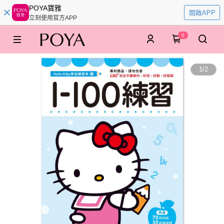
POYA寶雅
開啟APP
立刻使用官方APP
0
1
/
2