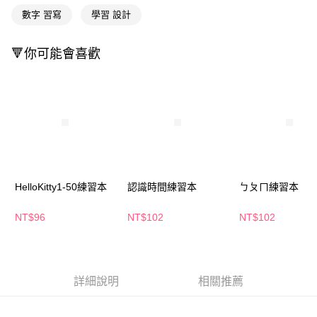
萊爾富取貨付款
※ 請注意：結帳手續完成當下不需立刻繳費，但若您需要取消訂單，請聯絡
數字 習寫
學習 設計
每筆NT$65，滿NT$490(含以上)免運費
購買商品的店家。未經商家同意取消之訂單仍視為有效，需透過AFTEE先享
後付繳納相關費用。
付款後萊爾富取貨
※ 交易是否成功請以「AFTEE先享後付 」之結帳頁面顯示為準，若有關於
🔻你可能會喜歡
是否繳費成功／繳費後需取消欲退款等相關疑問，請聯繫「AFTEE先享後付
每筆NT$65，滿NT$490(含以上)免運費
客戶支援中心」
https://netprotections.freshdesk.com/support/home
7-11取貨付款
【注意事項】
１．透過由恩沛科技股份有限公司提供之「AFTEE先享後付」服務完成之交
每筆NT$65，滿NT$490(含以上)免運費
易，需依本服務之必要範圍內提供個人資料，並將交易相關給付款項請求債
權轉讓予恩沛科技股份有限公司。
付款後7-11取貨
２．關於個人資料處理事宜，請瀏覽以下網址：
每筆NT$65，滿NT$490(含以上)免運費
https://aftee.tw/terms/#terms3
３．未成年的使用者請事先徵得法定代理人或監護人之同意方可使用
宅配(本島)
「AFTEE先享後付」，若未經同意申辦者引起之損失，本公司不負相關責
HelloKitty1-50練習本
認識時間練習本
ㄅㄆㄇ練習本
任。
每筆NT$100，滿NT$790(含以上)免運費
４．使用「AFTEE先享後付」時，將依據個別帳號之用戶狀況，依本公司即
NT$96
NT$102
NT$102
時審查核予不同之上限額度；若仍有額度不足之情形，本公司將視審查結果
付款後寶雅門市自取(由倉庫統一出貨)
請求用戶進行身份認證。
每筆NT$80，滿NT$290(含以上)免運費
５．嚴禁一人註冊多個帳號或使用他人資訊註冊。若發現惡意使用之情形，
恩沛科技股份有限公司將有權停止該用戶之使用額度並採取法律行動。
詳細說明
相關推薦