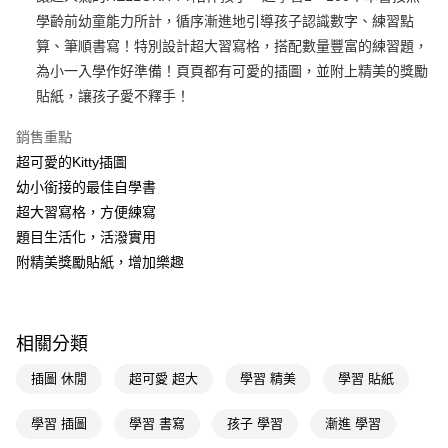
學齡前幼童能力所計，循序漸進地引導孩子認識數字、練習點
Apple Pay
算、筆順書寫！特別設計超大習寫格，搭配數量豐富的練習題，
街口支付
為小一入學作好準備！頁頁都有可愛的插圖，並附上精美的獎勵
貼紙，讓孩子愛不釋手！
悠遊付
銷售重點
Google Pay
超可愛的Kitty插圖
AFTEE先享後付
幼小銜接的最佳自學書
相關說明
超大習寫格，方便練寫
【關於「AFTEE先享後付」】
題目生活化，活潑實用
即享券
AFTEE先享後付是「在收到商品之後才付款」的支付方式。 讓您購物簡單
便利好安心！
附精美獎勵貼紙，增加樂趣
１．簡單：不需註冊會員、不需綁卡、不需儲值。
運送方式
２．便利：只要手機號碼，簡訊認證，即可結帳。
３．安心：先確認商品／服務後，再付款。
全家取貨付款
相關分類
每筆NT$65，滿NT$390(含以上)免運費
【「AFTEE先享後付」結帳流程】
１．於結帳方式選擇「AFTEE先享後付」後，將跳轉至「AFTEE先享後付」
插圖 休閒
超可愛 超大
學習 精美
學習 貼紙
付款後全家取貨
結帳頁面，進行簡訊認證並確認金額後，即可完成結帳。
２．訂單成立數日內，您將收到繳費通知簡訊。
每筆NT$65，滿NT$390(含以上)免運費
３．收到繳費通知簡訊後14天內，點擊此簡訊中的連結，可透過四大超商／
學習 插圖
學習 書寫
孩子 學習
漸進 學習
ATM／網路銀行／等多元方式進行付款，方視為交易完成。