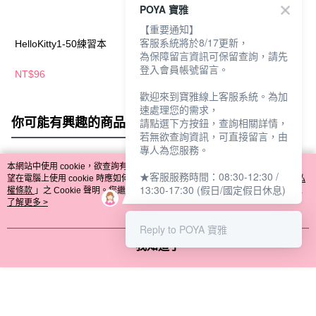
POYA 寶雅
【重要通知】
客服系統將於8/17更新，
HelloKitty1-50練習本
認識時間練習本
ㄅㄆㄇ練習本
為保障留言資訊可保留查詢，請先
登入會員帳號留言。
NT$96
NT$102
NT$102
歡迎來到寶雅線上客服系統。為加
速處理您的需求，
你可能有興趣的商品
全站排行
請點選下方按鈕，查詢相關詳情，
若無欲查詢資訊，可直接留言，由
專人為您服務。
本網站中使用 cookie，欲查詢有關本網站使用 cookie 方式之詳情，及若您不希
★客服服務時間：08:30-12:30 /
熱門標籤
望在電腦上使用 cookie 時應如何變更電腦的 cookie 設定，請參閱本網站「
隱私
13:30-17:30 (假日/國定假日休息)
權條款
」之 Cookie 聲明。您繼續使用本網站即表示您同意本公司得按本網站使
用條款之 Cookie 聲明使用 cookie。
了解更多 >
Reply to POYA 寶雅
我知道了