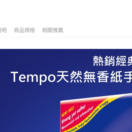
求債權轉
２．關於
付款後7-1
https://aft
每筆NT$6
３．未成
「AFTE
宅配(本島)
任。
說明
商品規格
相關推薦
４．使用「
每筆NT$1
即時審查
結果請求
付款後寶雅
５．嚴禁
每筆NT$8
形，恩沛
動。