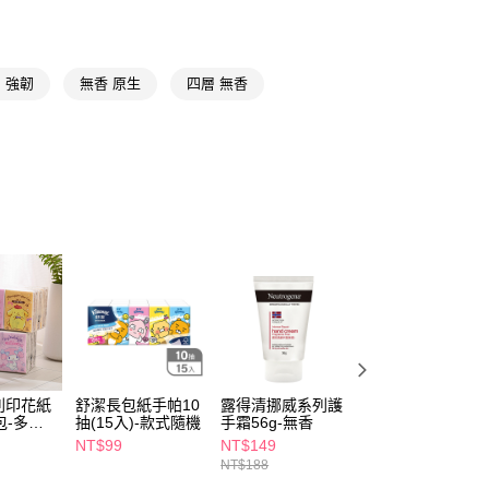
FTEE先享後付」】
先享後付是「在收到商品之後才付款」的支付方式。 讓您購物簡單
 強韌
無香 原生
四層 無香
心！
：不需註冊會員、不需綁卡、不需儲值。
：只要手機號碼，簡訊認證，即可結帳。
：先確認商品／服務後，再付款。
付款
EE先享後付」結帳流程】
5，滿NT$390(含以上)免運費
方式選擇「AFTEE先享後付」後，將跳轉至「AFTEE先享後
頁面，進行簡訊認證並確認金額後，即可完成結帳。
家取貨
成立數日內，您將收到繳費通知簡訊。
費通知簡訊後14天內，點擊此簡訊中的連結，可透過四大超商
5，滿NT$390(含以上)免運費
網路銀行／等多元方式進行付款，方視為交易完成。
：結帳手續完成當下不需立刻繳費，但若您需要取消訂單，請聯
貨付款
的店家。未經商家同意取消之訂單仍視為有效，需透過AFTEE
繳納相關費用。
5，滿NT$490(含以上)免運費
否成功請以「AFTEE先享後付 」之結帳頁面顯示為準，若有關於
功／繳費後需取消欲退款等相關疑問，請聯繫「AFTEE先享後
爾富取貨
援中心」
https://netprotections.freshdesk.com/support/home
列印花紙
舒潔長包紙手帕10
露得清挪威系列護
康乃馨輕柔乾爽護
5，滿NT$490(含以上)免運費
包-多款
抽(15入)-款式隨機
手霜56g-無香
墊無香15cm30片
項】
入
NT$99
NT$149
NT$78
付款
恩沛科技股份有限公司提供之「AFTEE先享後付」服務完成之
NT$188
NT$99
依本服務之必要範圍內提供個人資料，並將交易相關給付款項請
5，滿NT$490(含以上)免運費