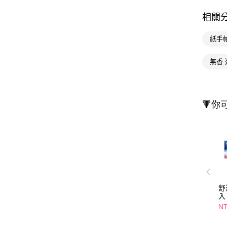
相關
紙手
無香 
🔻你
舒
入
N