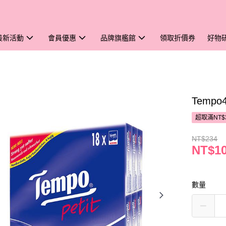
最新活動
會員優惠
品牌旗艦館
領取折價券
好物
Temp
超取滿NT$
NT$234
NT$1
數量