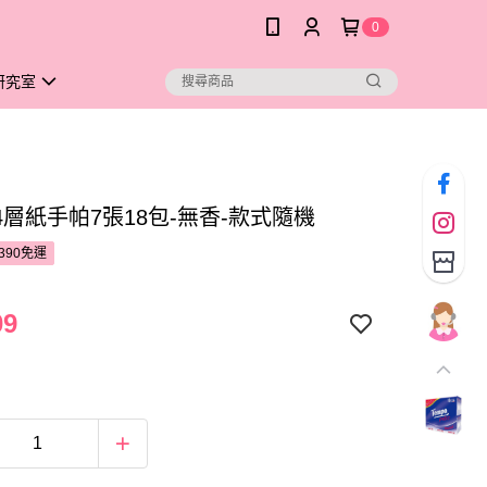
0
研究室
o4層紙手帕7張18包-無香-款式隨機
390免運
09