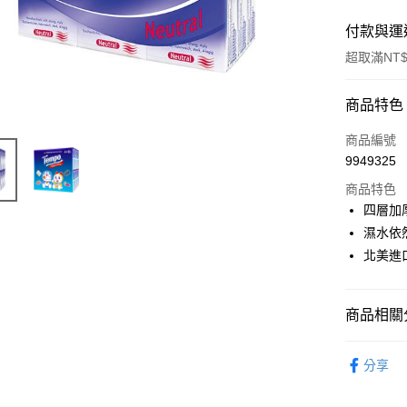
付款與運
超取滿NT$
付款方式
商品特色
POYA支付
商品編號
9949325
信用卡一
商品特色
超商取貨
四層加
濕水依
LINE Pay
北美進
Apple Pay
街口支付
商品相關分
悠遊付
紙棉用品
分享
Google Pa
AFTEE先