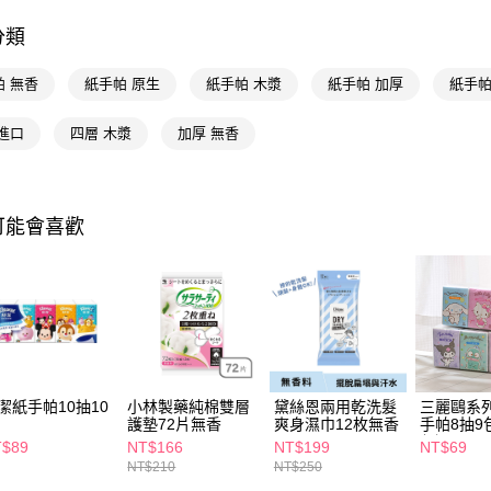
相關說明
分類
【關於「A
即享券
AFTEE
帕 無香
紙手帕 原生
紙手帕 木漿
紙手帕 加厚
紙手帕
便利好安
１．簡單
２．便利
進口
四層 木漿
加厚 無香
運送方式
３．安心
全家取貨
【「AFT
每筆NT$6
１．於結帳
可能會喜歡
付」結帳
付款後全
２．訂單
３．收到繳
每筆NT$6
／ATM／
※ 請注意
萊爾富取
絡購買商品
先享後付
每筆NT$6
※ 交易是
是否繳費成
付款後萊
付客戶支
潔紙手帕10抽10
小林製藥純棉雙層
黛絲恩兩用乾洗髮
三麗鷗系
每筆NT$6
護墊72片無香
爽身濕巾12枚無香
手帕8抽9
【注意事
任選
T$89
NT$166
NT$199
NT$69
7-11取貨
１．透過由
NT$210
NT$250
交易，需
每筆NT$6