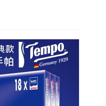
讓予恩沛科技股份有限公司。
個人資料處理事宜，請瀏覽以下網址：
1取貨
ee.tw/terms/#terms3
5，滿NT$490(含以上)免運費
年的使用者請事先徵得法定代理人或監護人之同意方可使用
E先享後付」，若未經同意申辦者引起之損失，本公司不負相關責
AFTEE先享後付」時，將依據個別帳號之用戶狀況，依本公司
00，滿NT$790(含以上)免運費
核予不同之上限額度；若仍有額度不足之情形，本公司將視審查
用戶進行身份認證。
門市自取(由倉庫統一出貨)
一人註冊多個帳號或使用他人資訊註冊。若發現惡意使用之情
0，滿NT$290(含以上)免運費
科技股份有限公司將有權停止該用戶之使用額度並採取法律行