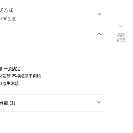
送方式
390免運
清除
紀錄
次付款
付款
厚 一張搞定
然強韌 不掉紙屑不尷尬
口原生木漿
類 (1)
衛生紙/面紙
面紙
y
享後付