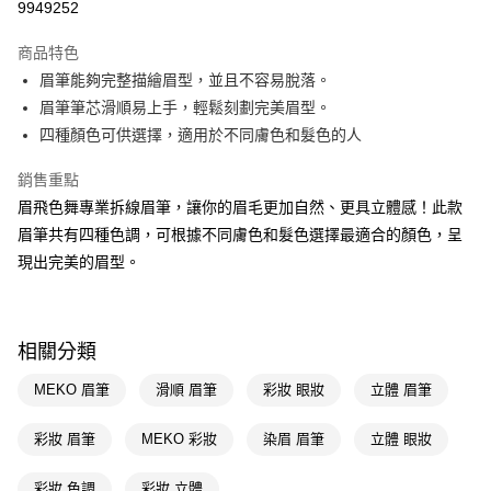
9949252
超商取貨付款
商品特色
LINE Pay
眉筆能夠完整描繪眉型，並且不容易脫落。
眉筆筆芯滑順易上手，輕鬆刻劃完美眉型。
Apple Pay
四種顏色可供選擇，適用於不同膚色和髮色的人
街口支付
銷售重點
悠遊付
眉飛色舞專業拆線眉筆，讓你的眉毛更加自然、更具立體感！此款
眉筆共有四種色調，可根據不同膚色和髮色選擇最適合的顏色，呈
Google Pay
現出完美的眉型。
AFTEE先享後付
相關說明
【關於「AFTEE先享後付」】
即享券
相關分類
AFTEE先享後付是「在收到商品之後才付款」的支付方式。 讓您購物簡單
便利好安心！
１．簡單：不需註冊會員、不需綁卡、不需儲值。
MEKO 眉筆
滑順 眉筆
彩妝 眼妝
立體 眉筆
運送方式
２．便利：只要手機號碼，簡訊認證，即可結帳。
３．安心：先確認商品／服務後，再付款。
全家取貨付款
彩妝 眉筆
MEKO 彩妝
染眉 眉筆
立體 眼妝
每筆NT$65，滿NT$390(含以上)免運費
【「AFTEE先享後付」結帳流程】
１．於結帳方式選擇「AFTEE先享後付」後，將跳轉至「AFTEE先享後付」
彩妝 色調
彩妝 立體