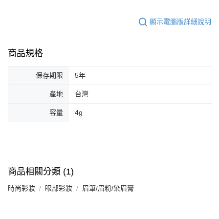
顯示電腦版詳細說明
商品規格
保存期限
5年
產地
台灣
容量
4g
商品相關分類 (1)
時尚彩妝
眼部彩妝
眉筆/眉粉/染眉膏