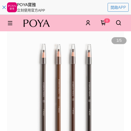
POYA寶雅
開啟APP
立刻使用官方APP
0
1
/
5