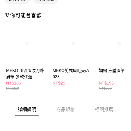
付款後全家取貨
結帳頁面，進行簡訊認證並確認金額後，即可完成結帳。
２．訂單成立數日內，您將收到繳費通知簡訊。
每筆NT$65，滿NT$390(含以上)免運費
🔻你可能會喜歡
３．收到繳費通知簡訊後14天內，點擊此簡訊中的連結，可透過四大超商／
ATM／網路銀行／等多元方式進行付款，方視為交易完成。
萊爾富取貨付款
※ 請注意：結帳手續完成當下不需立刻繳費，但若您需要取消訂單，請聯絡
每筆NT$65，滿NT$490(含以上)免運費
購買商品的店家。未經商家同意取消之訂單仍視為有效，需透過AFTEE先享
後付繳納相關費用。
付款後萊爾富取貨
※ 交易是否成功請以「AFTEE先享後付 」之結帳頁面顯示為準，若有關於
是否繳費成功／繳費後需取消欲退款等相關疑問，請聯繫「AFTEE先享後付
每筆NT$65，滿NT$490(含以上)免運費
客戶支援中心」
https://netprotections.freshdesk.com/support/home
7-11取貨付款
【注意事項】
１．透過由恩沛科技股份有限公司提供之「AFTEE先享後付」服務完成之交
每筆NT$65，滿NT$490(含以上)免運費
MEKO 川流眉妝刀鋒
MEKO剪式眉毛夾/A-
媚點 液體眉筆
易，需依本服務之必要範圍內提供個人資料，並將交易相關給付款項請求債
眉筆-多款任選
028
權轉讓予恩沛科技股份有限公司。
付款後7-11取貨
NT$186
NT$25
NT$196
２．關於個人資料處理事宜，請瀏覽以下網址：
每筆NT$65，滿NT$490(含以上)免運費
NT$219
NT$230
https://aftee.tw/terms/#terms3
３．未成年的使用者請事先徵得法定代理人或監護人之同意方可使用
宅配(本島)
「AFTEE先享後付」，若未經同意申辦者引起之損失，本公司不負相關責
任。
每筆NT$100，滿NT$790(含以上)免運費
詳細說明
商品規格
相關推薦
４．使用「AFTEE先享後付」時，將依據個別帳號之用戶狀況，依本公司即
時審查核予不同之上限額度；若仍有額度不足之情形，本公司將視審查結果
付款後寶雅門市自取(由倉庫統一出貨)
請求用戶進行身份認證。
每筆NT$80，滿NT$290(含以上)免運費
５．嚴禁一人註冊多個帳號或使用他人資訊註冊。若發現惡意使用之情形，
恩沛科技股份有限公司將有權停止該用戶之使用額度並採取法律行動。