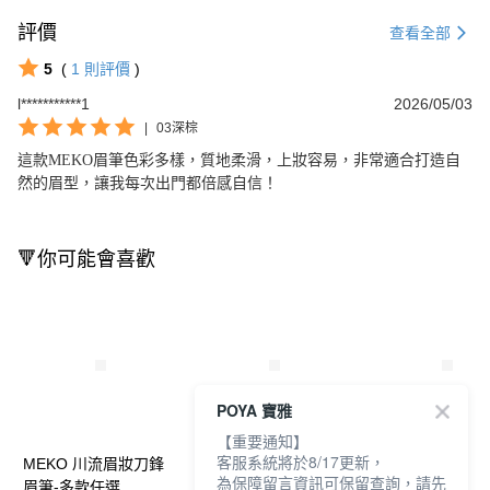
評價
查看全部
5
(
1
則評價
)
l***********1
2026/05/03
|
03深棕
這款MEKO眉筆色彩多樣，質地柔滑，上妝容易，非常適合打造自
然的眉型，讓我每次出門都倍感自信！
🔻你可能會喜歡
POYA 寶雅
【重要通知】
客服系統將於8/17更新，
MEKO 川流眉妝刀鋒
MEKO剪式眉毛夾/A-
媚點 液體眉筆
為保障留言資訊可保留查詢，請先
眉筆-多款任選
028