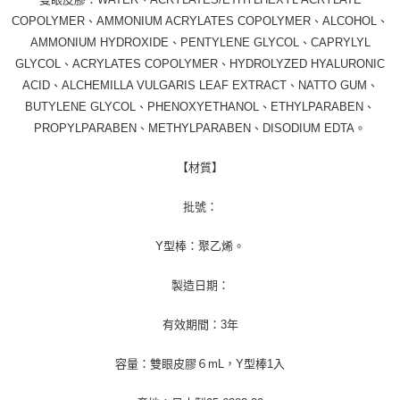
COPOLYMER、AMMONIUM ACRYLATES COPOLYMER、ALCOHOL、
AMMONIUM HYDROXIDE、PENTYLENE GLYCOL、CAPRYLYL
GLYCOL、ACRYLATES COPOLYMER、HYDROLYZED HYALURONIC
ACID、ALCHEMILLA VULGARIS LEAF EXTRACT、NATTO GUM、
BUTYLENE GLYCOL、PHENOXYETHANOL、ETHYLPARABEN、
PROPYLPARABEN、METHYLPARABEN、DISODIUM EDTA。
【材質】
批號：
Y型棒：聚乙烯。
製造日期：
有效期間：3年
容量：雙眼皮膠６mL，Y型棒1入