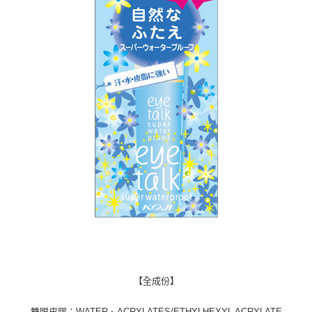
【全成份】
雙眼皮膠：WATER、ACRYLATES/ETHYLHEXYL ACRYLATE