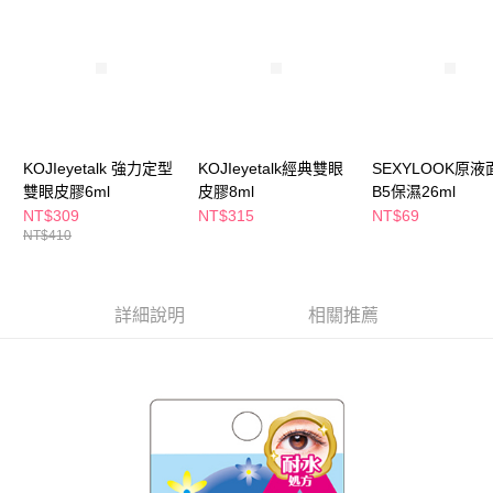
ATM／網路銀行／等多元方式進行付款，方視為交易完成。
萊爾富取貨付款
※ 請注意：結帳手續完成當下不需立刻繳費，但若您需要取消訂單，請聯絡
每筆NT$65，滿NT$490(含以上)免運費
購買商品的店家。未經商家同意取消之訂單仍視為有效，需透過AFTEE先享
後付繳納相關費用。
付款後萊爾富取貨
※ 交易是否成功請以「AFTEE先享後付 」之結帳頁面顯示為準，若有關於
是否繳費成功／繳費後需取消欲退款等相關疑問，請聯繫「AFTEE先享後付
每筆NT$65，滿NT$490(含以上)免運費
客戶支援中心」
https://netprotections.freshdesk.com/support/home
7-11取貨付款
【注意事項】
KOJIeyetalk 強力定型
KOJIeyetalk經典雙眼
SEXYLOOK原液
１．透過由恩沛科技股份有限公司提供之「AFTEE先享後付」服務完成之交
每筆NT$65，滿NT$490(含以上)免運費
雙眼皮膠6ml
皮膠8ml
B5保濕26ml
易，需依本服務之必要範圍內提供個人資料，並將交易相關給付款項請求債
NT$309
NT$315
NT$69
權轉讓予恩沛科技股份有限公司。
付款後7-11取貨
NT$410
２．關於個人資料處理事宜，請瀏覽以下網址：
每筆NT$65，滿NT$490(含以上)免運費
https://aftee.tw/terms/#terms3
３．未成年的使用者請事先徵得法定代理人或監護人之同意方可使用
宅配(本島)
「AFTEE先享後付」，若未經同意申辦者引起之損失，本公司不負相關責
詳細說明
相關推薦
任。
每筆NT$100，滿NT$790(含以上)免運費
４．使用「AFTEE先享後付」時，將依據個別帳號之用戶狀況，依本公司即
時審查核予不同之上限額度；若仍有額度不足之情形，本公司將視審查結果
付款後寶雅門市自取(由倉庫統一出貨)
請求用戶進行身份認證。
每筆NT$80，滿NT$290(含以上)免運費
５．嚴禁一人註冊多個帳號或使用他人資訊註冊。若發現惡意使用之情形，
恩沛科技股份有限公司將有權停止該用戶之使用額度並採取法律行動。