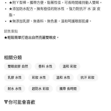
LINE Pay
★附Ｙ型棒，攜帶方便，黏著性佳，可長時間維持動人雙眸。
★添加防水配方，擁有極佳的耐水性 ，強力對抗汗˙水˙淚˙皮
Apple Pay
脂。
街口支付
★無添加乳膠、無香料、無色素，溫和呵護眼部肌膚。
悠遊付
銷售重點
★輕鬆簡單打造出自然亮麗雙眼皮。
Google Pay
AFTEE先享後付
相關說明
相關分類
【關於「AFTEE先享後付」】
即享券
AFTEE先享後付是「在收到商品之後才付款」的支付方式。 讓您購物簡單
雙眼皮膠 自然
香料 水性
溫和 彩妝
便利好安心！
１．簡單：不需註冊會員、不需綁卡、不需儲值。
運送方式
２．便利：只要手機號碼，簡訊認證，即可結帳。
乳膠 水性
彩妝 水性
溫和 水性
抗汗 彩妝
３．安心：先確認商品／服務後，再付款。
全家取貨付款
耐水 水性
超防水 彩妝
攜帶 長時間
每筆NT$65，滿NT$390(含以上)免運費
【「AFTEE先享後付」結帳流程】
１．於結帳方式選擇「AFTEE先享後付」後，將跳轉至「AFTEE先享後付」
付款後全家取貨
結帳頁面，進行簡訊認證並確認金額後，即可完成結帳。
🔻你可能會喜歡
２．訂單成立數日內，您將收到繳費通知簡訊。
每筆NT$65，滿NT$390(含以上)免運費
３．收到繳費通知簡訊後14天內，點擊此簡訊中的連結，可透過四大超商／