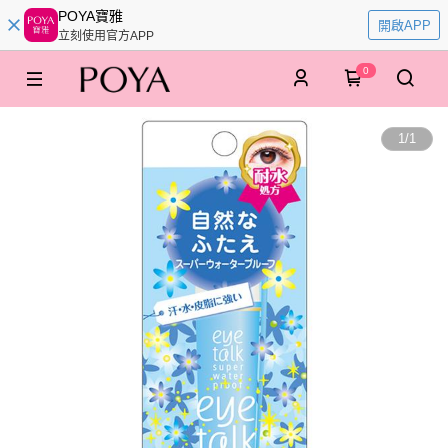
POYA寶雅
開啟APP
立刻使用官方APP
0
1
/
1