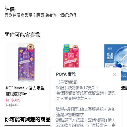
評價
喜歡這個商品嗎？購買後給他一個好評吧
🔻你可能會喜歡
POYA 寶雅
【重要通知】
客服系統將於8/17更新，
KOJIeyetalk 強力定型
KOJIeyetalk經典雙眼
SEXYLOOK原液
為保障留言資訊可保留查詢，請先
雙眼皮膠6ml
皮膠8ml
B5保濕26ml
登入會員帳號留言。
NT$309
NT$315
NT$69
NT$410
歡迎來到寶雅線上客服系統。為加
速處理您的需求，
你可能有興趣的商品
全站排行
請點選下方按鈕，查詢相關詳情，
若無欲查詢資訊，可直接留言，由