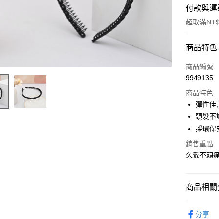
付款與運
超取滿NT$
付款方式
商品特色
POYA支付
商品編號
9949135
信用卡一
商品特色
超商取貨
彈性佳
頭髮不
LINE Pay
採環保
Apple Pay
銷售重點
久戴不頭痛
街口支付
悠遊付
商品相關分
Google Pa
流行髮飾
AFTEE先
分享