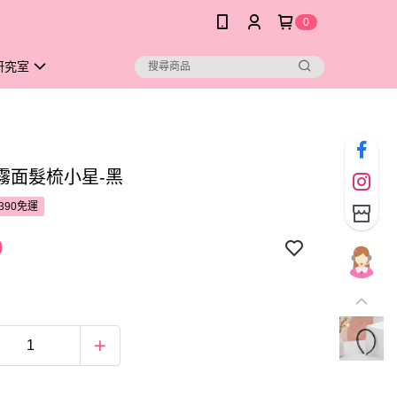
0
研究室
霧面髮梳小星-黑
390免運
9